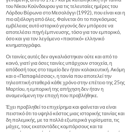
του Νίκου Κούνδουρου για τις τελευταίες ημέρες του
Λόρδου Βύρωνα στο Μεσολόγγι (1992), που είναι και η
πιο αξιόλογη από όλες. Φαίνεται ότι το παγκόσμιας
εμβέλειας αυτό ιστορικό γεγονός δεν μπόρεσε να
αποτελέσει πηγή έμπνευσης, τόσο για τον εμπορικό,
όσο και για τον λεγόμενο «ποιοτικό» ελληνικό
κινηματογράφο.
Οι ταινίες αυτές δεν αγκαλιάστηκαν ούτε και από το
κοινό, γιατί για όσες ταινίες υπάρχουν στοιχεία, η
απόδοσή τους στο ταμείο δεν ήταν κολακευτική. Ακόμη
και ο «Παπαφλέσσας», η ταινία που αποτελεί την
τηλεοπτική σταθερά κάθε χρόνο στην επέτειο της 25ης
Μαρτίου, η εμπορική της απήχηση δεν ήταν η
αναμενόμενη την εποχή που προβλήθηκε.
Έχει προβληθεί το επιχείρημα και φαίνεται να είναι
πειστικό ότι το υψηλό κόστος μιας ιστορικής ταινίας και
δη πολεμικής, με τα πολλά εξωτερικά γυρίσματα, τις
μάχες, τους εκατοντάδες κομπάρσους και τα