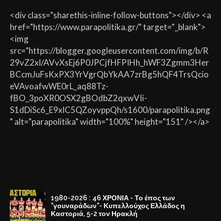
<div class="sharethis-inline-follow-buttons"></div> <a
href="https://www.parapolitika.gr/" target="_blank">
<img
src="https://blogger.googleusercontent.com/img/b/R
29vZ2xl/AVvXsEj6P0JPCjfHFPIHh_hWF3Zgmm3Her
BCcmJuFsKxPX3YrVgrQbYkAA7zrBg5hQF4TrsQcio
eVAvoafwWE0rL_aq88Tz-
fBO_3poXR0OSX2gBOdbZ2qxwVIi-
S1dDiSc6_E9xlC5QZoyvppQh/s1600/parapolitika.png
" alt="parapolitika" width="100%" height="151" /></a>
1980-2026 : 46 ΧΡΟΝΙΑ - Το έπος των
"γουναράδων"- Κυπελλούχος Ελλάδος η
Καστοριά, 5-2 τον Ηρακλή