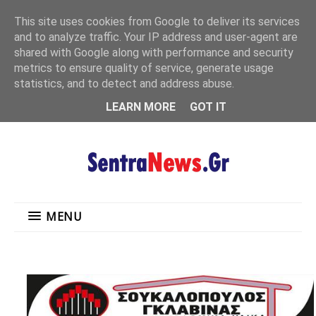
"
This site uses cookies from Google to deliver its services
MENU
and to analyze traffic. Your IP address and user-agent are
shared with Google along with performance and security
metrics to ensure quality of service, generate usage
statistics, and to detect and address abuse.
LEARN MORE
GOT IT
MENU