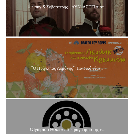
Jeremy & Σεβαστέρης - ΔΥΝ-ΑΣΤΕΙΑ στ...
“Ο Πρίγκιπας Λεμόνης”: Παιδικό θέατ...
Olympion House : Το πρόγραμμα της ε...