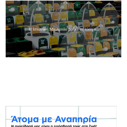
Η Ισπανική Μπιλμπάο βρήκε τη λύση π...