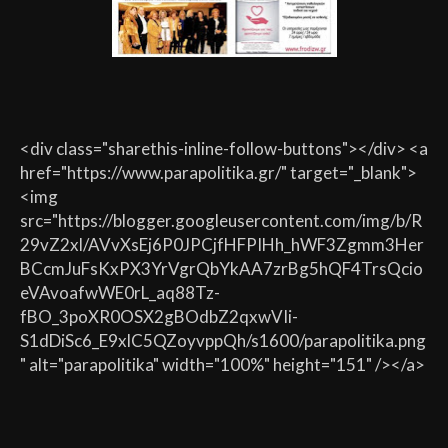
<div class="sharethis-inline-follow-buttons"></div> <a
href="https://www.parapolitika.gr/" target="_blank">
<img
src="https://blogger.googleusercontent.com/img/b/R
29vZ2xl/AVvXsEj6P0JPCjfHFPIHh_hWF3Zgmm3Her
BCcmJuFsKxPX3YrVgrQbYkAA7zrBg5hQF4TrsQcio
eVAvoafwWE0rL_aq88Tz-
fBO_3poXR0OSX2gBOdbZ2qxwVIi-
S1dDiSc6_E9xlC5QZoyvppQh/s1600/parapolitika.png
" alt="parapolitika" width="100%" height="151" /></a>