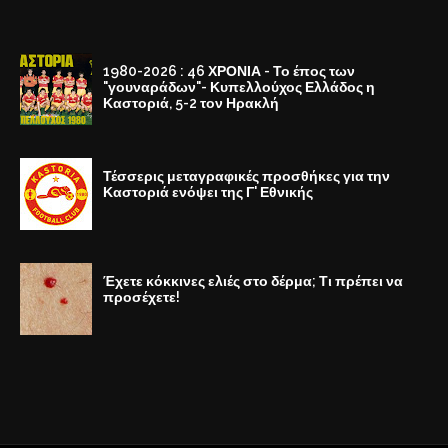
1980-2026 : 46 ΧΡΟΝΙΑ - Το έπος των
"γουναράδων"- Κυπελλούχος Ελλάδος η
Καστοριά, 5-2 τον Ηρακλή
Τέσσερις μεταγραφικές προσθήκες για την
Καστοριά ενόψει της Γ' Εθνικής
Έχετε κόκκινες ελιές στο δέρμα; Τι πρέπει να
προσέχετε!