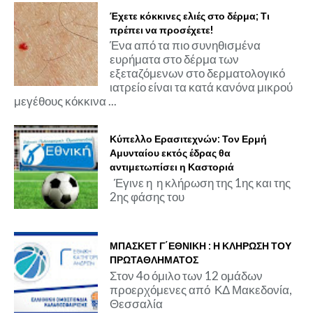
Έχετε κόκκινες ελιές στο δέρμα; Τι
πρέπει να προσέχετε!
Ένα από τα πιο συνηθισμένα
ευρήματα στο δέρμα των
εξεταζόμενων στο δερματολογικό
ιατρείο είναι τα κατά κανόνα μικρού
μεγέθους κόκκινα ...
Κύπελλο Ερασιτεχνών: Τον Ερμή
Αμυνταίου εκτός έδρας θα
αντιμετωπίσει η Καστοριά
Έγινε η η κλήρωση της 1ης και της
2ης φάσης του
ΜΠΑΣΚΕΤ Γ΄ΕΘΝΙΚΗ : Η ΚΛΗΡΩΣΗ ΤΟΥ
ΠΡΩΤΑΘΛΗΜΑΤΟΣ
Στον 4ο όμιλο των 12 ομάδων
προερχόμενες από ΚΔ Μακεδονία,
Θεσσαλία