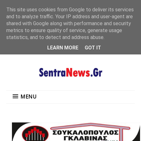
"
This site uses cookies from Google to deliver its services
MENU
and to analyze traffic. Your IP address and user-agent are
shared with Google along with performance and security
metrics to ensure quality of service, generate usage
statistics, and to detect and address abuse.
LEARN MORE
GOT IT
MENU