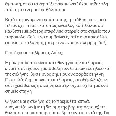
άμπωτη, όπου το νερό “ξεφουσκώνει”, έχουμε δηλαδή
πτώση του νερού της θάλασσας.
Κατά το φαινόμενο της άμπωτης, η στάθμη του νερού
πλέον έχει πέσει, και όπως είναι λογικό, η θάλασσα
καλύπτει μικρότερη επιφάνεια στεριάς στο σημείο που
παρακολουθούμε να συμβαίνει (γιατί σε κάποιο άλλο
σημείο του πλανήτη, μπορεί να έχουμε πλημμυρίδα!).
Γιατί έχουμε παλίρροια; Αιτίες;
Η μόνη αιτία που είναι υπεύθυνη για την παλίρροια,
είναι η συνεχόμενη μεταβολή των θέσεων του ήλιου και
της σελήνης, βάσει ενός σημείου αναφοράς στην γη.
Πιο απλά; Δημιουργείται παλίρροια, επειδή αλλάζουν
συνέχεια θέσεις η σελήνη και ο ήλιος, σε σχέση με ένα
σημείο στη γη.
Ο ήλιος και η σελήνη, ας το πούμε έτσι απλά,
«μαγνητίζουν» (με τη δύναμη της βαρύτητάς τους) την
θάλασσα περισσότερο, όταν βρίσκονται κοντά της. Για