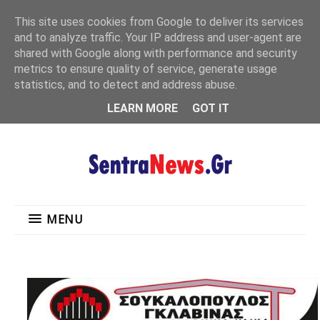
"
This site uses cookies from Google to deliver its services
MENU
and to analyze traffic. Your IP address and user-agent are
shared with Google along with performance and security
metrics to ensure quality of service, generate usage
statistics, and to detect and address abuse.
LEARN MORE
GOT IT
MENU