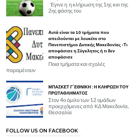
Έγινε η η κλήρωση της 1ης και της
2ης φάσης του
Αυτά είναι τα 10 τμήματα που
απειλούνται με λουκέτο στο
Πανεπιστήμιο Δυτικής Μακεδονίας -Τι
αποφάσισε η Σύγκλητος ή τι δεν
αποφάσισε
Ποια τμήματα και σχολές
παραμένουν
ΜΠΑΣΚΕΤ Γ΄ΕΘΝΙΚΗ : Η ΚΛΗΡΩΣΗ ΤΟΥ
ΠΡΩΤΑΘΛΗΜΑΤΟΣ
Στον 4ο όμιλο των 12 ομάδων
προερχόμενες από ΚΔ Μακεδονία,
Θεσσαλία
FOLLOW US ON FACEBOOK