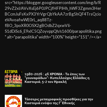
src="https://blogger.googleusercontent.com/img/b/R
29vZ2xl/AVvXsEj6P0JPCjfHFPIHh_hWF3Zgmm3Her
BCcmJuFsKxPX3YrVgrQbYkAA7zrBg5hQF4TrsQcio
eVAvoafwWE0rL_aq88Tz-
fBO_3poXR0OSX2gBOdbZ2qxwVIi-
S1dDiSc6_E9xlC5QZoyvppQh/s1600/parapolitika.png
" alt="parapolitika" width="100%" height="151" /></a>
1980-2026 : 46 ΧΡΟΝΙΑ - Το έπος των
"γουναράδων"- Κυπελλούχος Ελλάδος η
Καστοριά, 5-2 τον Ηρακλή
Τέσσερις μεταγραφικές προσθήκες για την
Καστοριά ενόψει της Γ' Εθνικής