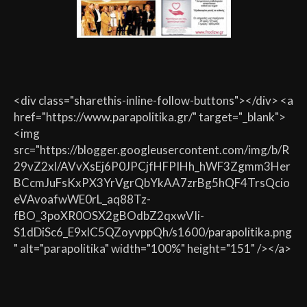
<div class="sharethis-inline-follow-buttons"></div> <a
href="https://www.parapolitika.gr/" target="_blank">
<img
src="https://blogger.googleusercontent.com/img/b/R
29vZ2xl/AVvXsEj6P0JPCjfHFPIHh_hWF3Zgmm3Her
BCcmJuFsKxPX3YrVgrQbYkAA7zrBg5hQF4TrsQcio
eVAvoafwWE0rL_aq88Tz-
fBO_3poXR0OSX2gBOdbZ2qxwVIi-
S1dDiSc6_E9xlC5QZoyvppQh/s1600/parapolitika.png
" alt="parapolitika" width="100%" height="151" /></a>