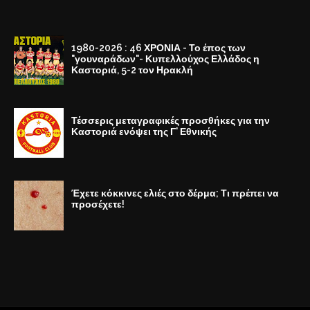
1980-2026 : 46 ΧΡΟΝΙΑ - Το έπος των
"γουναράδων"- Κυπελλούχος Ελλάδος η
Καστοριά, 5-2 τον Ηρακλή
Τέσσερις μεταγραφικές προσθήκες για την
Καστοριά ενόψει της Γ' Εθνικής
Έχετε κόκκινες ελιές στο δέρμα; Τι πρέπει να
προσέχετε!