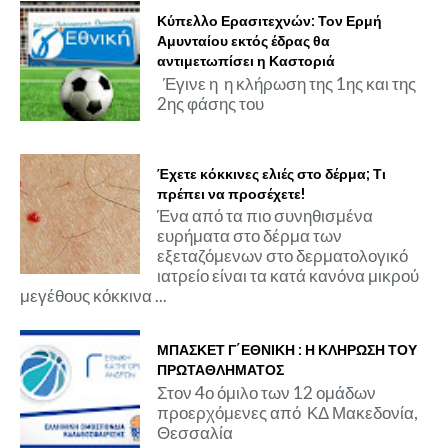
Κύπελλο Ερασιτεχνών: Τον Ερμή
Αμυνταίου εκτός έδρας θα
αντιμετωπίσει η Καστοριά
Έγινε η η κλήρωση της 1ης και της
2ης φάσης του
Έχετε κόκκινες ελιές στο δέρμα; Τι
πρέπει να προσέχετε!
Ένα από τα πιο συνηθισμένα
ευρήματα στο δέρμα των
εξεταζόμενων στο δερματολογικό
ιατρείο είναι τα κατά κανόνα μικρού
μεγέθους κόκκινα ...
ΜΠΑΣΚΕΤ Γ΄ΕΘΝΙΚΗ : Η ΚΛΗΡΩΣΗ ΤΟΥ
ΠΡΩΤΑΘΛΗΜΑΤΟΣ
Στον 4ο όμιλο των 12 ομάδων
προερχόμενες από ΚΔ Μακεδονία,
Θεσσαλία