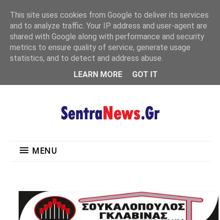
"
This site uses cookies from Google to deliver its services
MENU
and to analyze traffic. Your IP address and user-agent are
shared with Google along with performance and security
metrics to ensure quality of service, generate usage
statistics, and to detect and address abuse.
LEARN MORE
GOT IT
MENU