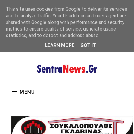
"
This site uses cookies from Google to deliver its services
MENU
and to analyze traffic. Your IP address and user-agent are
shared with Google along with performance and security
metrics to ensure quality of service, generate usage
statistics, and to detect and address abuse.
LEARN MORE
GOT IT
MENU