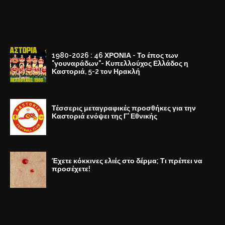
1980-2026 : 46 ΧΡΟΝΙΑ - Το έπος των
"γουναράδων"- Κυπελλούχος Ελλάδος η
Καστοριά, 5-2 τον Ηρακλή
Τέσσερις μεταγραφικές προσθήκες για την
Καστοριά ενόψει της Γ' Εθνικής
Έχετε κόκκινες ελιές στο δέρμα; Τι πρέπει να
προσέχετε!