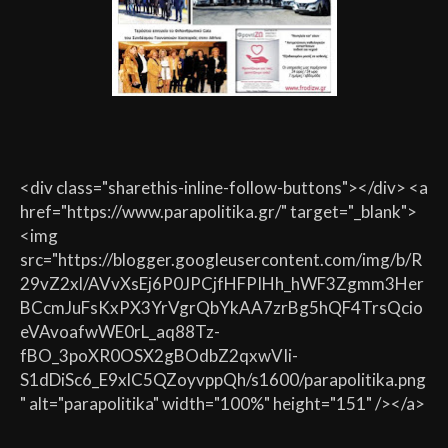
<div class="sharethis-inline-follow-buttons"></div> <a
href="https://www.parapolitika.gr/" target="_blank">
<img
src="https://blogger.googleusercontent.com/img/b/R
29vZ2xl/AVvXsEj6P0JPCjfHFPIHh_hWF3Zgmm3Her
BCcmJuFsKxPX3YrVgrQbYkAA7zrBg5hQF4TrsQcio
eVAvoafwWE0rL_aq88Tz-
fBO_3poXR0OSX2gBOdbZ2qxwVIi-
S1dDiSc6_E9xlC5QZoyvppQh/s1600/parapolitika.png
" alt="parapolitika" width="100%" height="151" /></a>