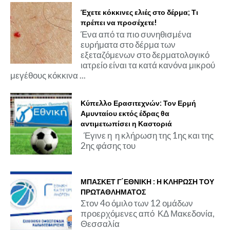
Έχετε κόκκινες ελιές στο δέρμα; Τι
πρέπει να προσέχετε!
Ένα από τα πιο συνηθισμένα
ευρήματα στο δέρμα των
εξεταζόμενων στο δερματολογικό
ιατρείο είναι τα κατά κανόνα μικρού
μεγέθους κόκκινα ...
Κύπελλο Ερασιτεχνών: Τον Ερμή
Αμυνταίου εκτός έδρας θα
αντιμετωπίσει η Καστοριά
Έγινε η η κλήρωση της 1ης και της
2ης φάσης του
ΜΠΑΣΚΕΤ Γ΄ΕΘΝΙΚΗ : Η ΚΛΗΡΩΣΗ ΤΟΥ
ΠΡΩΤΑΘΛΗΜΑΤΟΣ
Στον 4ο όμιλο των 12 ομάδων
προερχόμενες από ΚΔ Μακεδονία,
Θεσσαλία