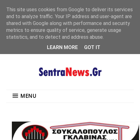
"
This site uses cookies from Google to deliver its services
MENU
and to analyze traffic. Your IP address and user-agent are
shared with Google along with performance and security
metrics to ensure quality of service, generate usage
statistics, and to detect and address abuse.
LEARN MORE
GOT IT
MENU