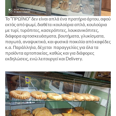
Το "ΠΡΩΪΝΟ" δεν είναι απλά ένα πρατήριο άρτου, αφού
εκτός από ψωμί, διαθέτει κουλούρια απλά, κουλούρια
με τυρί, τυρόπιτες, κασερόπιτες, λουκανικόπιτες,
διάφορα αρτοσκευάσματα, βουτήματα, γλυκίσματα,
παγωτά, αναψυκτικά, και φυσικά ποικιλία από καφέδες
κ.α. Παράλληλα, δέχεται παραγγελίες για όλα τα
προϊόντα αρτοποιείας, καθώς και για διάφορες
εκδηλώσεις, ενώ λειτουργεί και Delivery.