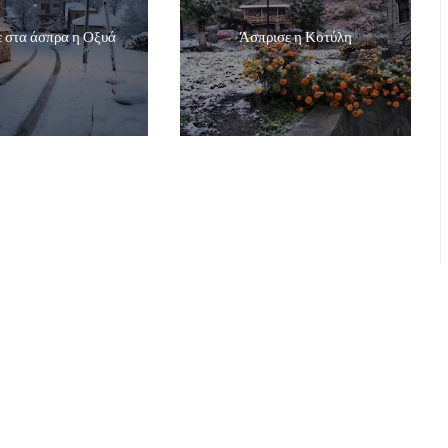
 στα άσπρα η Οξυά
Άσπρισε η Κοτύλη