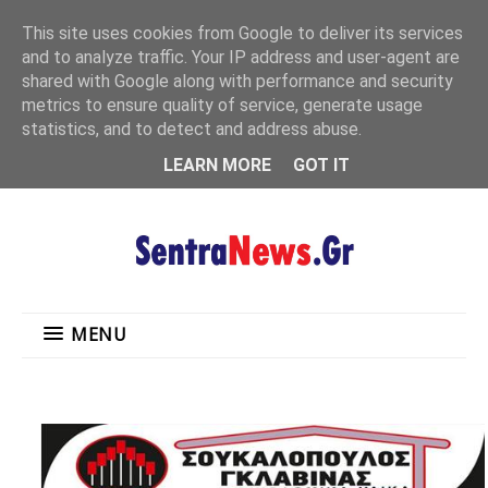
"
This site uses cookies from Google to deliver its services
MENU
and to analyze traffic. Your IP address and user-agent are
shared with Google along with performance and security
metrics to ensure quality of service, generate usage
statistics, and to detect and address abuse.
LEARN MORE
GOT IT
MENU