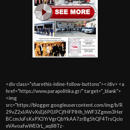
<div class="sharethis-inline-follow-buttons"></div> <a
href="https://www.parapolitika.gr/" target="_blank">
<img
src="https://blogger.googleusercontent.com/img/b/R
29vZ2xl/AVvXsEj6P0JPCjfHFPIHh_hWF3Zgmm3Her
BCcmJuFsKxPX3YrVgrQbYkAA7zrBg5hQF4TrsQcio
eVAvoafwWE0rL_aq88Tz-