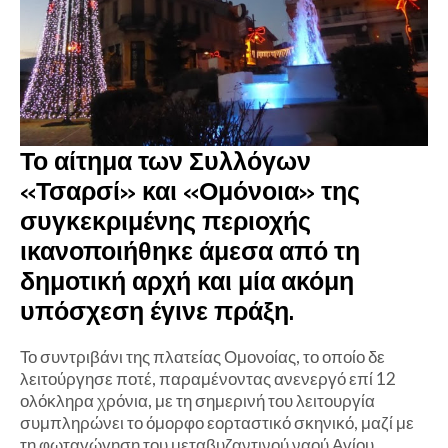
Το αίτημα των Συλλόγων
«Τσαρσί» και «Ομόνοια» της
συγκεκριμένης περιοχής
ικανοποιήθηκε άμεσα από τη
δημοτική αρχή και μία ακόμη
υπόσχεση έγινε πράξη.
Το συντριβάνι της πλατείας Ομονοίας, το οποίο δε
λειτούργησε ποτέ, παραμένοντας ανενεργό επί 12
ολόκληρα χρόνια, με τη σημερινή του λειτουργία
συμπληρώνει το όμορφο εορταστικό σκηνικό, μαζί με
τη φωταγώγηση του μεταβυζαντινού ναού Αγίου