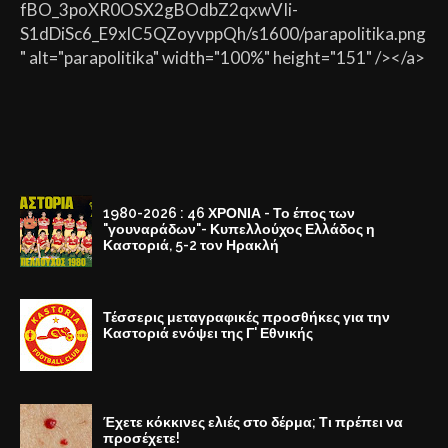
fBO_3poXR0OSX2gBOdbZ2qxwVIi-
S1dDiSc6_E9xlC5QZoyvppQh/s1600/parapolitika.png
" alt="parapolitika" width="100%" height="151" /></a>
1980-2026 : 46 ΧΡΟΝΙΑ - Το έπος των
"γουναράδων"- Κυπελλούχος Ελλάδος η
Καστοριά, 5-2 τον Ηρακλή
Τέσσερις μεταγραφικές προσθήκες για την
Καστοριά ενόψει της Γ' Εθνικής
Έχετε κόκκινες ελιές στο δέρμα; Τι πρέπει να
προσέχετε!