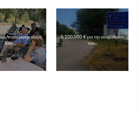
ου Αντιπεριφερειάρχη
5.100.000 € για την αναβάθμιση
Κασ...
του...