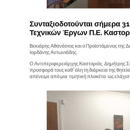
Συνταξιοδοτούνται σήμερα 31
Τεχνικών Έργων Π.Ε. Καστορ
Βεκιάρης Αθανάσιος και ο Προϊστάμενος της Δ
Ιορδάνης Αντωνιάδης.
Ο Αντιπεριφερειάρχης Καστοριάς Δημήτρης Σ
προσφορά τους καθ’ όλη τη διάρκεια της θητεία
απένειμε από μια τιμητική πλακέτα ως ελάχισ