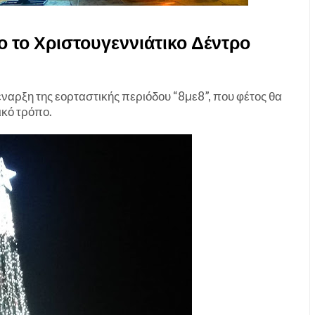
 το Χριστουγεννιάτικο Δέντρο
ναρξη της εορταστικής περιόδου “8με8”, που φέτος θα
ικό τρόπο.