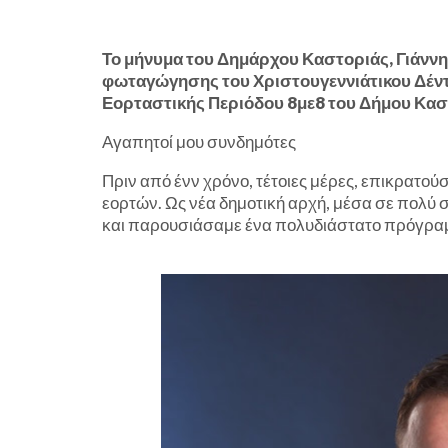
Το μήνυμα του Δημάρχου Καστοριάς, Γιάννη
φωταγώγησης του Χριστουγεννιάτικου Δέντ
Εορταστικής Περιόδου 8με8 του Δήμου Κασ
Αγαπητοί μου συνδημότες
Πριν από ένν χρόνο, τέτοιες μέρες, επικρατού
εορτών. Ως νέα δημοτική αρχή, μέσα σε πολύ
και παρουσιάσαμε ένα πολυδιάστατο πρόγρα