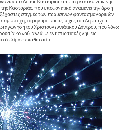
ργάνωσε ο Δήμος Καστοριάς από τα μέσα κοινωνικής
ς της Καστοριάς, που υπομονετικά αναμένει την άρση
ι αξέχαστες στιγμές των περυσινών φαντασμαγορικών
συμμετοχή, το μήνυμα και τις ευχές του Δημάρχου
 φωταγώγηση του Χριστουγεννιάτικου Δέντρου, που λόγω
ρουσία κοινού, αλλά με εντυπωσιακές λήψεις,
ικό κλίμα σε κάθε σπίτι.