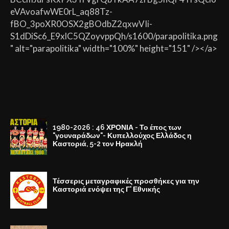
eVAvoafwWE0rL_aq88Tz-
fBO_3poXR0OSX2gBOdbZ2qxwVIi-
S1dDiSc6_E9xlC5QZoyvppQh/s1600/parapolitika.png
" alt="parapolitika" width="100%" height="151" /></a>
1980-2026 : 46 ΧΡΟΝΙΑ - Το έπος των
"γουναράδων"- Κυπελλούχος Ελλάδος η
Καστοριά, 5-2 τον Ηρακλή
Τέσσερις μεταγραφικές προσθήκες για την
Καστοριά ενόψει της Γ' Εθνικής