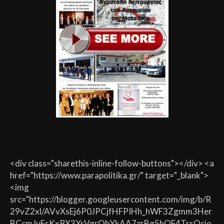
<div class="sharethis-inline-follow-buttons"></div> <a
href="https://www.parapolitika.gr/" target="_blank">
<img
src="https://blogger.googleusercontent.com/img/b/R
29vZ2xl/AVvXsEj6P0JPCjfHFPIHh_hWF3Zgmm3Her
BCcmJuFsKxPX3YrVgrQbYkAA7zrBg5hQF4TrsQcio