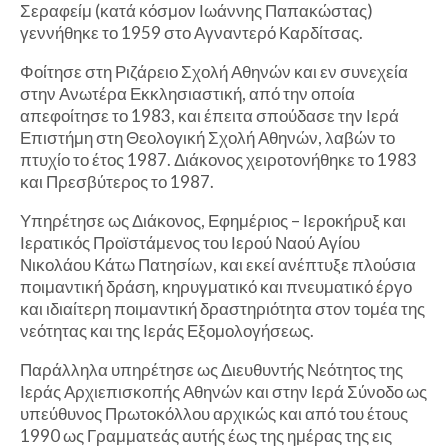
Σεραφείμ (κατά κόσμον Ιωάννης Παπακώστας)
γεννήθηκε το 1959 στο Αγναντερό Καρδίτσας.
Φοίτησε στη Ριζάρειο Σχολή Αθηνών και εν συνεχεία
στην Ανωτέρα Εκκλησιαστική, από την οποία
απεφοίτησε το 1983, και έπειτα σπούδασε την Ιερά
Επιστήμη στη Θεολογική Σχολή Αθηνών, λαβών το
πτυχίο το έτος 1987. Διάκονος χειροτονήθηκε το 1983
και Πρεσβύτερος το 1987.
Υπηρέτησε ως Διάκονος, Εφημέριος – Ιεροκήρυξ και
Ιερατικός Προϊστάμενος του Ιερού Ναού Αγίου
Νικολάου Κάτω Πατησίων, και εκεί ανέπτυξε πλούσια
ποιμαντική δράση, κηρυγματικό και πνευματικό έργο
και ιδιαίτερη ποιμαντική δραστηριότητα στον τομέα της
νεότητας και της Ιεράς Εξομολογήσεως.
Παράλληλα υπηρέτησε ως Διευθυντής Νεότητος της
Ιεράς Αρχιεπισκοπής Αθηνών και στην Ιερά Σύνοδο ως
υπεύθυνος Πρωτοκόλλου αρχικώς και από του έτους
1990 ως Γραμματεάς αυτής έως της ημέρας της εις