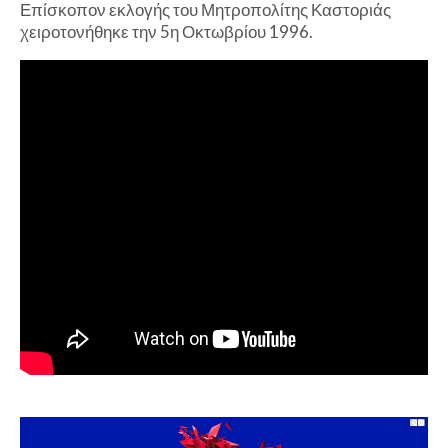
Επίσκοπον εκλογής του Μητροπολίτης Καστοριάς
χειροτονήθηκε την 5η Οκτωβρίου 1996.