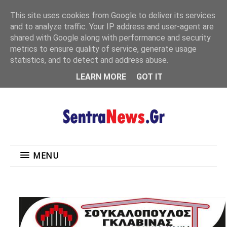
"
This site uses cookies from Google to deliver its services
MENU
and to analyze traffic. Your IP address and user-agent are
shared with Google along with performance and security
metrics to ensure quality of service, generate usage
statistics, and to detect and address abuse.
LEARN MORE
GOT IT
MENU