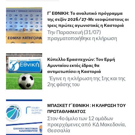
Γ' ΕΘΝΙΚΗ: Το αναλυτικό πρόγραμμα
της σεζόν 2026/27-Με νεοφώτιστους οι
τρεις πρώτες αγωνιστικές η Καστοριά
Την Παρασκευή (31/07)
πραγματοποιήθηκε η κλήρωση
Κύπελλο Ερασιτεχνών: Τον Ερμή
Αμυνταίου εκτός έδρας θα
αντιμετωπίσει η Καστοριά
Έγινε η η κλήρωση της 1ης και της
2ης φάσης του
ΜΠΑΣΚΕΤ Γ΄ΕΘΝΙΚΗ : Η ΚΛΗΡΩΣΗ ΤΟΥ
ΠΡΩΤΑΘΛΗΜΑΤΟΣ
Στον 4ο όμιλο των 12 ομάδων
προερχόμενες από ΚΔ Μακεδονία,
Θεσσαλία