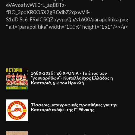
eVAvoafwWE0rL_aq88Tz-
fBO_3poXR0OSX2gBOdbZ2qxwVIi-
S1dDiSc6_E9xlC5QZoyvppQh/s1600/parapolitika.png
" alt="parapolitika" width="100%" height="151" /></a>
1980-2026 : 46 ΧΡΟΝΙΑ - Το έπος των
"γουναράδων"- Κυπελλούχος Ελλάδος η
Καστοριά, 5-2 τον Ηρακλή
Τέσσερις μεταγραφικές προσθήκες για την
Καστοριά ενόψει της Γ' Εθνικής