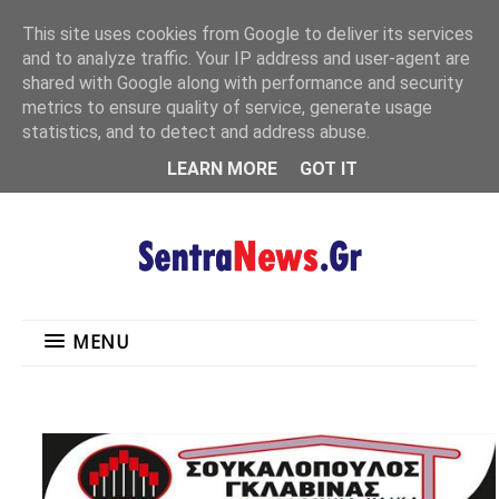
"
This site uses cookies from Google to deliver its services
MENU
and to analyze traffic. Your IP address and user-agent are
shared with Google along with performance and security
metrics to ensure quality of service, generate usage
statistics, and to detect and address abuse.
LEARN MORE
GOT IT
MENU