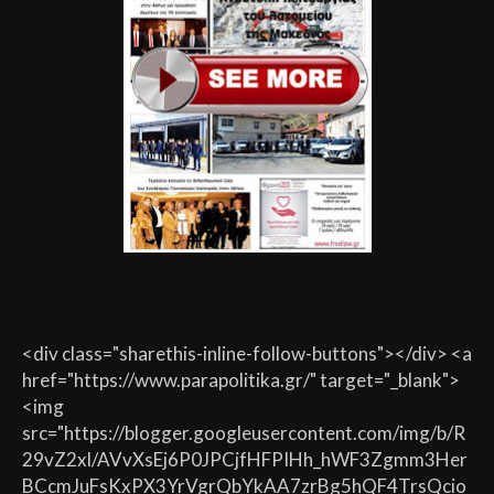
<div class="sharethis-inline-follow-buttons"></div> <a
href="https://www.parapolitika.gr/" target="_blank">
<img
src="https://blogger.googleusercontent.com/img/b/R
29vZ2xl/AVvXsEj6P0JPCjfHFPIHh_hWF3Zgmm3Her
BCcmJuFsKxPX3YrVgrQbYkAA7zrBg5hQF4TrsQcio