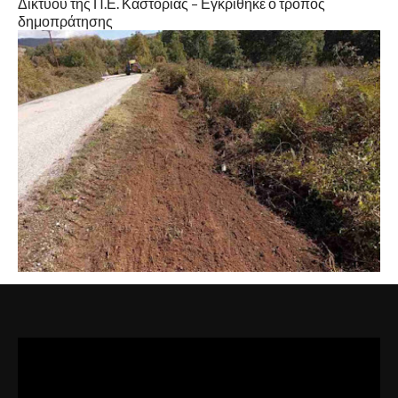
Δικτύου της Π.Ε. Καστοριάς – Εγκρίθηκε ο τρόπος
δημοπράτησης