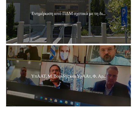
Ενημέρωση από ΠΔΜ σχετικά με τη δι...
ΥπΑΑΤ, Μ. Βορίδης και ΥφΑΑτ, Φ. Αρ...