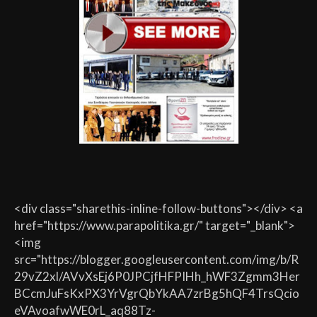
<div class="sharethis-inline-follow-buttons"></div> <a
href="https://www.parapolitika.gr/" target="_blank">
<img
src="https://blogger.googleusercontent.com/img/b/R
29vZ2xl/AVvXsEj6P0JPCjfHFPIHh_hWF3Zgmm3Her
BCcmJuFsKxPX3YrVgrQbYkAA7zrBg5hQF4TrsQcio
eVAvoafwWE0rL_aq88Tz-