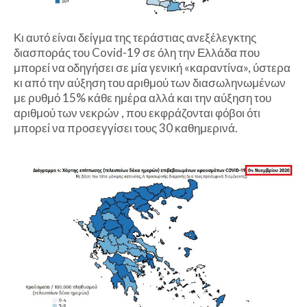
Κι αυτό είναι δείγμα της τεράστιας ανεξέλεγκτης
διασποράς του Covid-19 σε όλη την Ελλάδα που
μπορεί να οδηγήσει σε μία γενική «καραντίνα», ύστερα
κι από την αύξηση του αριθμού των διασωληνωμένων
με ρυθμό 15% κάθε ημέρα αλλά και την αύξηση του
αριθμού των νεκρών , που εκφράζονται φόβοι ότι
μπορεί να προσεγγίσει τους 30 καθημερινά.