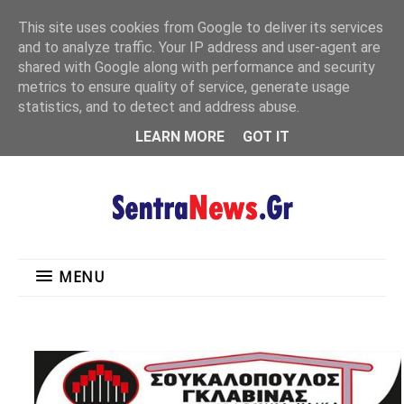
"
This site uses cookies from Google to deliver its services
MENU
and to analyze traffic. Your IP address and user-agent are
shared with Google along with performance and security
metrics to ensure quality of service, generate usage
statistics, and to detect and address abuse.
LEARN MORE
GOT IT
MENU