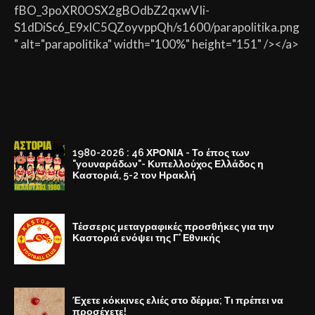
fBO_3poXR0OSX2gBOdbZ2qxwVIi-
S1dDiSc6_E9xlC5QZoyvppQh/s1600/parapolitika.png
" alt="parapolitika" width="100%" height="151" /></a>
1980-2026 : 46 ΧΡΟΝΙΑ - Το έπος των
"γουναράδων"- Κυπελλούχος Ελλάδος η
Καστοριά, 5-2 τον Ηρακλή
Τέσσερις μεταγραφικές προσθήκες για την
Καστοριά ενόψει της Γ' Εθνικής
Έχετε κόκκινες ελιές στο δέρμα; Τι πρέπει να
προσέχετε!