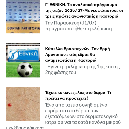
Γ' ΕΘΝΙΚΗ: Το αναλυτικό πρόγραμμα
της σεζόν 2026/27-Με νεοφώτιστους οι
τρεις πρώτες αγωνιστικές η Καστοριά
Την Παρασκευή (31/07)
πραγματοποιήθηκε η κλήρωση
Κύπελλο Ερασιτεχνών: Τον Ερμή
Αμυνταίου εκτός έδρας θα
αντιμετωπίσει η Καστοριά
Έγινε η η κλήρωση της 1ης και της
2ης φάσης του
Έχετε κόκκινες ελιές στο δέρμα; Τι
πρέπει να προσέχετε!
Ένα από τα πιο συνηθισμένα
ευρήματα στο δέρμα των
εξεταζόμενων στο δερματολογικό
ιατρείο είναι τα κατά κανόνα μικρού
μεγέθους κόκκινα ...