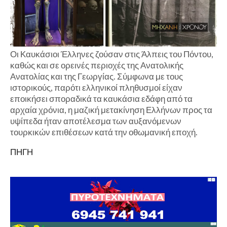
Οι Καυκάσιοι Έλληνες ζούσαν στις Άλπεις του Πόντου,
καθώς και σε ορεινές περιοχές της Ανατολικής
Ανατολίας και της Γεωργίας. Σύμφωνα με τους
ιστορικούς, παρότι ελληνικοί πληθυσμοί είχαν
εποικήσει σποραδικά τα καυκάσια εδάφη από τα
αρχαία χρόνια, η μαζική μετακίνηση Ελλήνων προς τα
υψίπεδα ήταν αποτέλεσμα των αυξανόμενων
τουρκικών επιθέσεων κατά την οθωμανική εποχή.
ΠΗΓΗ