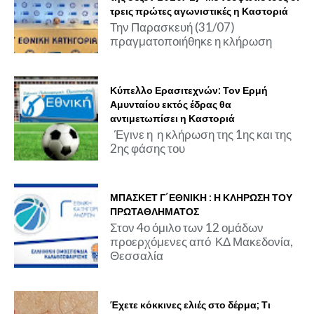
τρεις πρώτες αγωνιστικές η Καστοριά
Την Παρασκευή (31/07)
πραγματοποιήθηκε η κλήρωση
Κύπελλο Ερασιτεχνών: Τον Ερμή
Αμυνταίου εκτός έδρας θα
αντιμετωπίσει η Καστοριά
Έγινε η η κλήρωση της 1ης και της
2ης φάσης του
ΜΠΑΣΚΕΤ Γ΄ΕΘΝΙΚΗ : Η ΚΛΗΡΩΣΗ ΤΟΥ
ΠΡΩΤΑΘΛΗΜΑΤΟΣ
Στον 4ο όμιλο των 12 ομάδων
προερχόμενες από ΚΔ Μακεδονία,
Θεσσαλία
Έχετε κόκκινες ελιές στο δέρμα; Τι