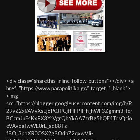
<div class="sharethis-inline-follow-buttons"></div> <a
href="https://www.parapolitika.gr/" target="_blank">
<img
src="https://blogger.googleusercontent.com/img/b/R
29vZ2xl/AVvXsEj6P0JPCjfHFPIHh_hWF3Zgmm3Her
BCcmJuFsKxPX3YrVgrQbYkAA7zrBg5hQF4TrsQcio
eVAvoafwWE0rL_aq88Tz-
fBO_3poXR0OSX2gBOdbZ2qxwVIi-