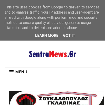
"
This site uses cookies from Google to deliver its services
MENU
and to analyze traffic. Your IP address and user-agent are
shared with Google along with performance and security
metrics to ensure quality of service, generate usage
statistics, and to detect and address abuse.
LEARN MORE
GOT IT
MENU