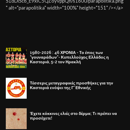
S1dDiSc6_E9xlC5QZoyvppQh/s1600/parapolitika.png
" alt="parapolitika" width="100%" height="151" /></a>
1980-2026 : 46 ΧΡΟΝΙΑ - Το έπος των
"γουναράδων"- Κυπελλούχος Ελλάδος η
Καστοριά, 5-2 τον Ηρακλή
Τέσσερις μεταγραφικές προσθήκες για την
Καστοριά ενόψει της Γ' Εθνικής
Έχετε κόκκινες ελιές στο δέρμα; Τι πρέπει να
προσέχετε!