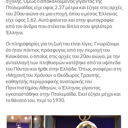
σχολής. Όμως ο αποκαλούμενος γίγαντας της
Πτολεμαΐδας είχε ύψος 2,37 μέτρα και έζησε στις αρχές
του 20ου αιώνα σε μια εποχή, όπου ο μέσος Έλληνας
είχε ύψος 1,62. Αυτό φαίνεται και στην φωτογραφία
από τον άνδρα που στέκεται δίπλα στον ψηλότερο
Έλληνα.
Οι πληροφορίες για τη ζωή του είναι λίγες. Γνωρίζουμε
ότι ήταν πόντιος πρόσφυγας από την περιοχή του
Καυκάσου, ο οποίος στις αρχές του 20ου αιώνα, με την
ανταλλαγή των πληθυσμών κατέβηκε από τα υψίπεδα
του Πόντου και ήρθε στην Ελλάδα. Όπως αναφέρει στη
«Μηχανή του Χρόνου» ο Θεόδωρος Τρουπής,
καθηγητής περιγραφικής ανατομικής του
Πανεπιστημίου Αθηνών, ο Έλληνας γίγαντας
εγκαταστάθηκε στην Πτολεμαΐδα. Εκεί έζησε μέχρι και
το θάνατό του, περί το 1930.