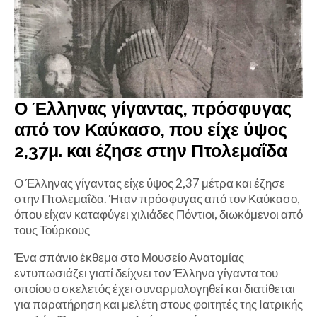
Ο Έλληνας γίγαντας, πρόσφυγας
από τον Καύκασο, που είχε ύψος
2,37μ. και έζησε στην Πτολεμαΐδα
Ο Έλληνας γίγαντας είχε ύψος 2,37 μέτρα και έζησε
στην Πτολεμαΐδα. Ήταν πρόσφυγας από τον Καύκασο,
όπου είχαν καταφύγει χιλιάδες Πόντιοι, διωκόμενοι από
τους Τούρκους
Ένα σπάνιο έκθεμα στο Μουσείο Ανατομίας
εντυπωσιάζει γιατί δείχνει τον Έλληνα γίγαντα του
οποίου ο σκελετός έχει συναρμολογηθεί και διατίθεται
για παρατήρηση και μελέτη στους φοιτητές της Ιατρικής