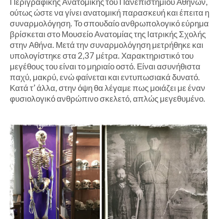
Περιγραφικής Ανατομικής του Πανεπιστημίου Αθηνών,
ούτως ώστε να γίνει ανατομική παρασκευή και έπειτα η
συναρμολόγηση. Το σπουδαίο ανθρωπολογικό εύρημα
βρίσκεται στο Μουσείο Ανατομίας της Ιατρικής Σχολής
στην Αθήνα. Μετά την συναρμολόγηση μετρήθηκε και
υπολογίστηκε στα 2,37 μέτρα. Χαρακτηριστικό του
μεγέθους του είναι το μηριαίο οστό. Είναι ασυνήθιστα
παχύ, μακρύ, ενώ φαίνεται και εντυπωσιακά δυνατό.
Κατά τ’ άλλα, στην όψη θα λέγαμε πως μοιάζει με έναν
φυσιολογικό ανθρώπινο σκελετό, απλώς μεγεθυμένο.