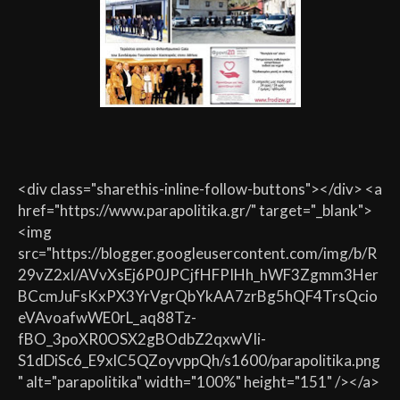
<div class="sharethis-inline-follow-buttons"></div> <a
href="https://www.parapolitika.gr/" target="_blank">
<img
src="https://blogger.googleusercontent.com/img/b/R
29vZ2xl/AVvXsEj6P0JPCjfHFPIHh_hWF3Zgmm3Her
BCcmJuFsKxPX3YrVgrQbYkAA7zrBg5hQF4TrsQcio
eVAvoafwWE0rL_aq88Tz-
fBO_3poXR0OSX2gBOdbZ2qxwVIi-
S1dDiSc6_E9xlC5QZoyvppQh/s1600/parapolitika.png
" alt="parapolitika" width="100%" height="151" /></a>