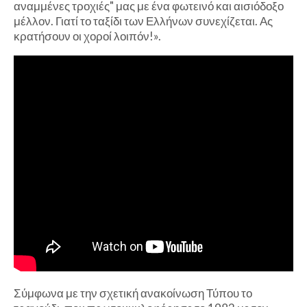
αναμμένες τροχιές" μας με ένα φωτεινό και αισιόδοξο
μέλλον. Γιατί το ταξίδι των Ελλήνων συνεχίζεται. Ας
κρατήσουν οι χοροί λοιπόν!».
Σύμφωνα με την σχετική ανακοίνωση Τύπου το