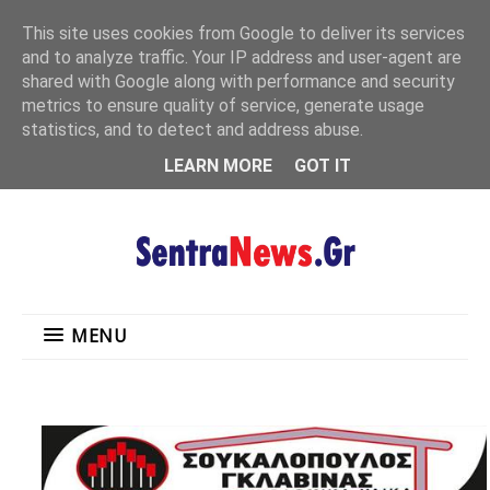
"
This site uses cookies from Google to deliver its services
MENU
and to analyze traffic. Your IP address and user-agent are
shared with Google along with performance and security
metrics to ensure quality of service, generate usage
statistics, and to detect and address abuse.
LEARN MORE
GOT IT
MENU