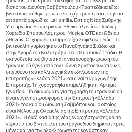
τραγούδι, που πρωτοκυκλοφόρησε το 1983 με τον
δίσκο του Διονύση Σαββόπουλου «Τραπεζάκια έξω»,
βιντεοσκοπήθηκε με νέα ενορχήστρωση και ερμηνεία
από επτά χορωδίες: La Familia, Εστίας Νέας Σμύρνης,
Υπουργείου Εσωτερικών, Εθνικού Ωδείου, Παιδική
Χορωδία Σπύρου Λάμπρου, Musica, ΟΤΕ και Ωδείου
Αθηνών. Οι χορωδίες συμμετείχαν αφιλοκερδώς. Το
βιντεοκλίπ γυρίστηκε στο Παναθηναϊκό Στάδιο και
στην Αγορά του Καλατράβα στο Ολυμπιακό Στάδιο. Η
σκηνοθεσία του βίντεο και η νέα ενορχήστρωση του
τραγουδιού έγινε από τον Γιάννη Χριστοδουλόπουλο,
υπεύθυνο των καλλιτεχνικών εκδηλώσεων της
Επιτροπής «Ελλάδα 2021» και είναι παραγωγή της
Επιτροπής. Τη χορογραφία επιμελήθηκε η 'Αρτεμις
Ιγνατίου. Τα δικαιώματα για τη χρήση του τραγουδιού
είναι ευγενής προσφορά στην Επιτροπή «Ελλάδα
2021» του κυρίου Διονύση Σαββόπουλου, ο οποίος
είναι Μέλος της Ολομέλειας της Επιτροπής «Ελλάδα
2021». Η διαδικασία της νέας ενορχήστρωσης και το
γύρισμα του βιντεοκλίπ του τραγουδιού διήρκησε τρεις
μήνες και για την ολοκλήρωσή της εργάστηκαν