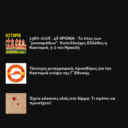
1980-2026 : 46 ΧΡΟΝΙΑ - Το έπος των
"γουναράδων"- Κυπελλούχος Ελλάδος η
Καστοριά, 5-2 τον Ηρακλή
Τέσσερις μεταγραφικές προσθήκες για την
Καστοριά ενόψει της Γ' Εθνικής
Έχετε κόκκινες ελιές στο δέρμα; Τι πρέπει να
προσέχετε!