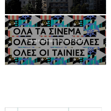
"Γιορτή του Σινεμά": Πέμπτη 27/10 €...