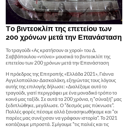
Tο βιντεοκλίπ της επετείου των
200 χρόνων μετά την Επανάσταση
Το τραγούδι «Ας κρατήσουν οι χοροί» του Δ.
Σαββόπουλου «ντύνει» μουσικά το βιντεοκλίπ της
επετείου των 200 χρόνων μετά την Επανάσταση
Η πρόεδρος της Επιτροπής «Ελλάδα 2021», Γιάννα
Αγγελοπούλου-Δασκαλάκη, εξηγώντας τους λόγους
αυτής της επιλογής δήλωσε: «Διαλέξαμε αυτό το
τραγούδι, γιατί περιγράφει με ένα μοναδικό τρόπο το
κοινό μας ταξίδι. Σε αυτά τα 200 χρόνια, η "σύναξή" μας
ξεδιπλώθηκε, μεγάλωσε. Ο "δεσμός μας πύκνωσε".
Πολλές φορές πέσαμε αλλά ξανασηκωθήκαμε και "οι
παρέες μας συνέχισαν να γράφουν ιστορία". Το 2021
κοιτάζουμε μπροστά. Σμίγουμε "τις παλιές και τις