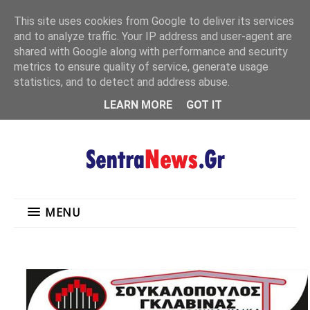
"
This site uses cookies from Google to deliver its services
MENU
and to analyze traffic. Your IP address and user-agent are
shared with Google along with performance and security
metrics to ensure quality of service, generate usage
statistics, and to detect and address abuse.
LEARN MORE
GOT IT
MENU