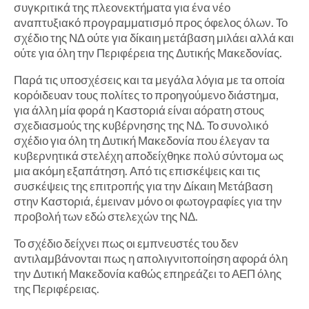
συγκριτικά της πλεονεκτήματα για ένα νέο
αναπτυξιακό προγραμματισμό προς όφελος όλων. Το
σχέδιο της ΝΔ ούτε για δίκαιη μετάβαση μιλάει αλλά και
ούτε για όλη την Περιφέρεια της Δυτικής Μακεδονίας.
Παρά τις υποσχέσεις και τα μεγάλα λόγια με τα οποία
κορόιδευαν τους πολίτες το προηγούμενο διάστημα,
για άλλη μία φορά η Καστοριά είναι αόρατη στους
σχεδιασμούς της κυβέρνησης της ΝΔ. Το συνολικό
σχέδιο για όλη τη Δυτική Μακεδονία που έλεγαν τα
κυβερνητικά στελέχη αποδείχθηκε πολύ σύντομα ως
μια ακόμη εξαπάτηση. Από τις επισκέψεις και τις
συσκέψεις της επιτροπής για την Δίκαιη Μετάβαση
στην Καστοριά, έμειναν μόνο οι φωτογραφίες για την
προβολή των εδώ στελεχών της ΝΔ.
Το σχέδιο δείχνει πως οι εμπνευστές του δεν
αντιλαμβάνονται πως η απολιγνιτοποίηση αφορά όλη
την Δυτική Μακεδονία καθώς επηρεάζει το ΑΕΠ όλης
της Περιφέρειας.