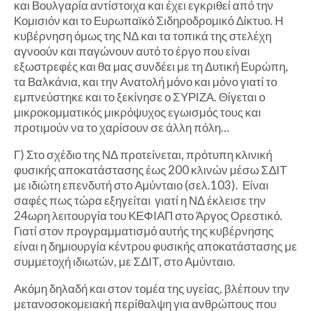
και Βουλγαρία αντίστοιχα και έχει εγκριθεί από την
Κομισιόν και το Ευρωπαϊκό Σιδηροδρομικό Δίκτυο. Η
κυβέρνηση όμως της ΝΔ και τα τοπικά της στελέχη
αγνοούν και παγώνουν αυτό το έργο που είναι
εξωστρεφές και θα μας συνδέει με τη Δυτική Ευρώπη,
τα Βαλκάνια, και την Ανατολή μόνο και μόνο γιατί το
εμπνεύστηκε και το ξεκίνησε ο ΣΥΡΙΖΑ. Θίγεται ο
μικροκομματικός μικρόψυχος εγωισμός τους και
προτιμούν να το χαρίσουν σε άλλη πόλη…
Γ) Στο σχέδιο της ΝΔ προτείνεται, πρότυπη κλινική
φυσικής αποκατάστασης έως 200 κλινών μέσω ΣΔΙΤ
με ιδιώτη επενδυτή στο Αμύνταιο (σελ.103). Είναι
σαφές πως τώρα εξηγείται γιατί η ΝΔ έκλεισε την
24ωρη λειτουργία του ΚΕΦΙΑΠ στο Άργος Ορεστικό.
Γιατί στον προγραμματισμό αυτής της κυβέρνησης
είναι η δημιουργία κέντρου φυσικής αποκατάστασης με
συμμετοχή ιδιωτών, με ΣΔΙΤ, στο Αμύνταιο.
Ακόμη δηλαδή και στον τομέα της υγείας, βλέπουν την
μετανοσοκομειακή περίθαλψη για ανθρώπους που