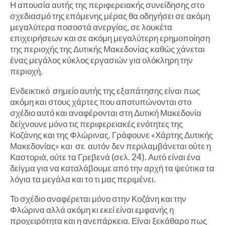
Η απουσία αυτής της περιφερειακής συνείδησης στο
σχεδιασμό της επόμενης μέρας θα οδηγήσει σε ακόμη
μεγαλύτερα ποσοστά ανεργίας, σε λουκέτα
επιχειρήσεων και σε ακόμη μεγαλύτερη ερημοποίηση
της περιοχής της Δυτικής Μακεδονίας καθώς χάνεται
ένας μεγάλος κύκλος εργασιών για ολόκληρη την
περιοχή.
Ενδεικτικό σημείο αυτής της εξαπάτησης είναι πως
ακόμη και στους χάρτες που αποτυπώνονται στο
σχέδιο αυτό και αναφέρονται στη Δυτική Μακεδονία
δείχνουνε μόνο τις περιφερειακές ενότητες της
Κοζάνης και της Φλώρινας. Γράφουνε «Χάρτης Δυτικής
Μακεδονίας» και σε αυτόν δεν περιλαμβάνεται ούτε η
Καστοριά, ούτε τα Γρεβενά (σελ. 24). Αυτό είναι ένα
δείγμα για να καταλάβουμε από την αρχή τα ψεύτικα τα
λόγια τα μεγάλα και το τι μας περιμένει.
Το σχέδιο αναφέρεται μόνο στην Κοζάνη και την
Φλώρινα αλλά ακόμη κι εκεί είναι εμφανής η
προχειρότητα και η ανεπάρκεια. Είναι ξεκάθαρο πως