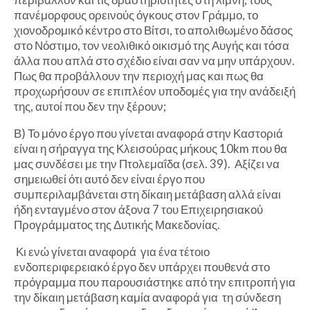
πανέμορφους ορεινούς όγκους στον Γράμμο, το
χιονοδρομικό κέντρο στο Βίτσι, το απολιθωμένο δάσος
στο Νόστιμο, τον νεολιθικό οικισμό της Αυγής και τόσα
άλλα που απλά στο σχέδιο είναι σαν να μην υπάρχουν.
Πως θα προβάλλουν την περιοχή μας και πως θα
προχωρήσουν σε επιπλέον υποδομές για την ανάδειξή
της, αυτοί που δεν την ξέρουν;
Β) Το μόνο έργο που γίνεται αναφορά στην Καστοριά
είναι η σήραγγα της Κλεισούρας μήκους 10km που θα
μας συνδέσει με την Πτολεμαΐδα (σελ. 39). Αξίζει να
σημειωθεί ότι αυτό δεν είναι έργο που
συμπεριλαμβάνεται στη δίκαιη μετάβαση αλλά είναι
ήδη ενταγμένο στον άξονα 7 του Επιχειρησιακού
Προγράμματος της Δυτικής Μακεδονίας.
Κι ενώ γίνεται αναφορά για ένα τέτοιο
ενδοπεριφερειακό έργο δεν υπάρχει πουθενά στο
πρόγραμμα που παρουσιάστηκε από την επιτροπή για
την δίκαιη μετάβαση καμία αναφορά για τη σύνδεση