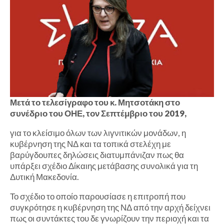
Μετά το τελεσίγραφο του κ. Μητσοτάκη στο
συνέδριο του ΟΗΕ, τον Σεπτέμβριο του 2019,
για το κλείσιμο όλων των λιγνιτικών μονάδων, η
κυβέρνηση της ΝΔ και τα τοπικά στελέχη με
βαρύγδουπες δηλώσεις διατυμπάνιζαν πως θα
υπάρξει σχέδιο Δίκαιης μετάβασης συνολικά για τη
Δυτική Μακεδονία.
Το σχέδιο το οποίο παρουσίασε η επιτροπή που
συγκρότησε η κυβέρνηση της ΝΔ από την αρχή δείχνει
πως οι συντάκτες του δε γνωρίζουν την περιοχή και τα