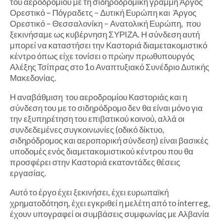
του αεροδρομίου με τη σιδηροδρομική γραμμή Άργος
Ορεστικό – Πόγραδετς – Δυτική Ευρώπη και Άργος
Ορεστικό – Θεσσαλονίκη – Ανατολική Ευρώπη, που
ξεκινήσαμε ως κυβέρνηση ΣΥΡΙΖΑ. Η σύνδεση αυτή
μπορεί να καταστήσει την Καστοριά διαμετακομιστικό
κέντρο όπως είχε τονίσει ο πρώην πρωθυπουργός
Αλέξης Τσίπρας στο 1ο Αναπτυξιακό Συνέδριο Δυτικής
Μακεδονίας.
Η αναβάθμιση του αεροδρομίου Καστοριάς και η
σύνδεση του με το σιδηρόδρομο δεν θα είναι μόνο για
την εξυπηρέτηση του επιβατικού κοινού, αλλά οι
συνδεδεμένες συγκοινωνίες (οδικό δίκτυο,
σιδηρόδρομος και αεροπορική σύνδεση) είναι βασικές
υποδομές ενός διαμετακομιστικού κέντρου που θα
προσφέρει στην Καστοριά εκατοντάδες θέσεις
εργασίας.
Αυτό το έργο έχει ξεκινήσει, έχει ευρωπαϊκή
χρηματοδότηση, έχει εγκριθεί η μελέτη από το interreg,
έχουν υπογραφεί οι συμβάσεις συμφωνίας με Αλβανία