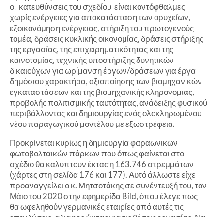
οι κατευθύνσεις του σχεδίου είναι κοντόφθαλμες
χωρίς ενέργειες για αποκατάσταση των ορυχείων,
εξοικονόμηση ενέργειας, στήριξη του πρωτογενούς
τομέα, δράσεις κυκλικής οικονομίας, δράσεις στήριξης
της εργασίας, της επιχειρηματικότητας και της
καινοτομίας, τεχνικής υποστήριξης δυνητικών
δικαιούχων για ωρίμανση έργων/δράσεων για έργα
δημόσιου χαρακτήρα, αξιοποίησης των βιομηχανικών
εγκαταστάσεων και της βιομηχανικής κληρονομιάς,
προβολής πολιτισμικής ταυτότητας, ανάδειξης φυσικού
περιβάλλοντος και δημιουργίας ενός ολοκληρωμένου
νέου παραγωγικού μοντέλου με εξωστρέφεια.
Προκρίνεται κυρίως η δημιουργία φαραωνικών
φωτοβολταικών πάρκων που όπως φαίνεται στο
σχέδιο θα καλύπτουν έκταση 163.746 στρεμμάτων
(χάρτες στη σελίδα 176 και 177). Αυτό άλλωστε είχε
προαναγγείλει ο κ. Μητσοτάκης σε συνέντευξή του, τον
Μάιο του 2020 στην εφημερίδα Bild, όπου έλεγε πως
θα ωφεληθούν γερμανικές εταιρίες από αυτές τις