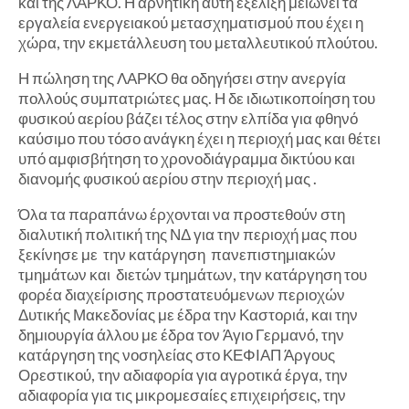
και της ΛΑΡΚΟ. Η αρνητική αυτή εξέλιξη μειώνει τα
εργαλεία ενεργειακού μετασχηματισμού που έχει η
χώρα, την εκμετάλλευση του μεταλλευτικού πλούτου.
Η πώληση της ΛΑΡΚΟ θα οδηγήσει στην ανεργία
πολλούς συμπατριώτες μας. Η δε ιδιωτικοποίηση του
φυσικού αερίου βάζει τέλος στην ελπίδα για φθηνό
καύσιμο που τόσο ανάγκη έχει η περιοχή μας και θέτει
υπό αμφισβήτηση το χρονοδιάγραμμα δικτύου και
διανομής φυσικού αερίου στην περιοχή μας .
Όλα τα παραπάνω έρχονται να προστεθούν στη
διαλυτική πολιτική της ΝΔ για την περιοχή μας που
ξεκίνησε με την κατάργηση πανεπιστημιακών
τμημάτων και διετών τμημάτων, την κατάργηση του
φορέα διαχείρισης προστατευόμενων περιοχών
Δυτικής Μακεδονίας με έδρα την Καστοριά, και την
δημιουργία άλλου με έδρα τον Άγιο Γερμανό, την
κατάργηση της νοσηλείας στο ΚΕΦΙΑΠ Άργους
Ορεστικού, την αδιαφορία για αγροτικά έργα, την
αδιαφορία για τις μικρομεσαίες επιχειρήσεις, την