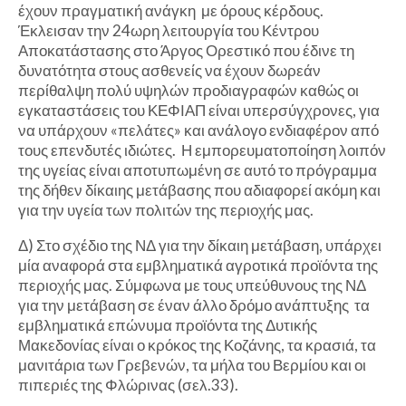
έχουν πραγματική ανάγκη με όρους κέρδους.
Έκλεισαν την 24ωρη λειτουργία του Κέντρου
Αποκατάστασης στο Άργος Ορεστικό που έδινε τη
δυνατότητα στους ασθενείς να έχουν δωρεάν
περίθαλψη πολύ υψηλών προδιαγραφών καθώς οι
εγκαταστάσεις του ΚΕΦΙΑΠ είναι υπερσύγχρονες, για
να υπάρχουν «πελάτες» και ανάλογο ενδιαφέρον από
τους επενδυτές ιδιώτες. Η εμπορευματοποίηση λοιπόν
της υγείας είναι αποτυπωμένη σε αυτό το πρόγραμμα
της δήθεν δίκαιης μετάβασης που αδιαφορεί ακόμη και
για την υγεία των πολιτών της περιοχής μας.
Δ) Στο σχέδιο της ΝΔ για την δίκαιη μετάβαση, υπάρχει
μία αναφορά στα εμβληματικά αγροτικά προϊόντα της
περιοχής μας. Σύμφωνα με τους υπεύθυνους της ΝΔ
για την μετάβαση σε έναν άλλο δρόμο ανάπτυξης τα
εμβληματικά επώνυμα προϊόντα της Δυτικής
Μακεδονίας είναι ο κρόκος της Κοζάνης, τα κρασιά, τα
μανιτάρια των Γρεβενών, τα μήλα του Βερμίου και οι
πιπεριές της Φλώρινας (σελ.33).