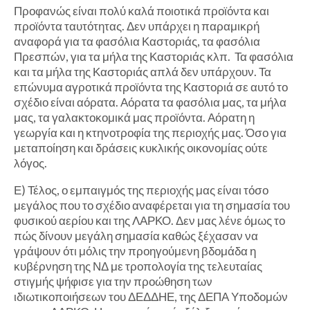
Προφανώς είναι πολύ καλά ποιοτικά προϊόντα και
προϊόντα ταυτότητας. Δεν υπάρχει η παραμικρή
αναφορά για τα φασόλια Καστοριάς, τα φασόλια
Πρεσπών, για τα μήλα της Καστοριάς κλπ. Τα φασόλια
και τα μήλα της Καστοριάς απλά δεν υπάρχουν. Τα
επώνυμα αγροτικά προϊόντα της Καστοριά σε αυτό το
σχέδιο είναι αόρατα. Αόρατα τα φασόλια μας, τα μήλα
μας, τα γαλακτοκομικά μας προϊόντα. Αόρατη η
γεωργία και η κτηνοτροφία της περιοχής μας. Όσο για
μεταποίηση και δράσεις κυκλικής οικονομίας ούτε
λόγος.
Ε) Τέλος, ο εμπαιγμός της περιοχής μας είναι τόσο
μεγάλος που το σχέδιο αναφέρεται για τη σημασία του
φυσικού αερίου και της ΛΑΡΚΟ. Δεν μας λένε όμως το
πώς δίνουν μεγάλη σημασία καθώς ξέχασαν να
γράψουν ότι μόλις την προηγούμενη βδομάδα η
κυβέρνηση της ΝΔ με τροπολογία της τελευταίας
στιγμής ψήφισε για την προώθηση των
ιδιωτικοποιήσεων του ΔΕΔΔΗΕ, της ΔΕΠΑ Υποδομών