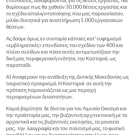
επενδύσεις, αδιαφορώντας για τις θέσεις εργασίας. Να
θυμίσουμε πως θα χαθούν 30.000 θέσεις εργασίας και
το σχέδιο απολιγνιτοποίησης που μας παρουσίασαν,
μιλάει δυνητικά για αναπλήρωση 5.000 εργασιακών
θέσεων.
Ας δούμε όμως εν συντομία κάποιες κατ’ ευφημισμό
«εμβληματικές» επενδύσεις του σχεδίου των 400 και
πλέον σελίδων και πόσο αυτές αντιμετωπίζουν την
δική μας περιφερειακή ενότητα, την Καστοριά, ως
παραπαίδι.
Α) Αναφέρουν την ανάδειξη της Δυτικής Μακεδονίας ως
τουριστικό προορισμό. Η Καστοριά σε αυτή την
πρόταση παρουσιάζεται ως μια περιοχή
περιορισμένων δυνατοτήτων.
Καμιά βαρύτητα δε δίνεται για τον Λιμναίο Οικισμό και
την προϊστορία μας, την βυζαντινή αρχιτεκτονική με τα
αρχοντικά και τις βυζαντινές εκκλησίες, τα μουσεία
μας, την λαογραφία και τον πολιτισμό μας, το φυσικό
περιβάλλον και τις δραστηριότητες στη λίμνη, τους