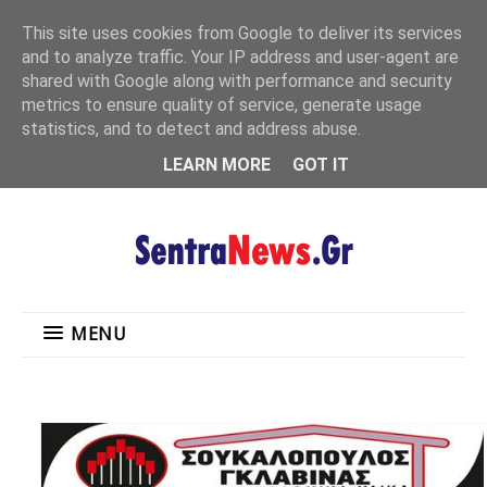
"
This site uses cookies from Google to deliver its services
MENU
and to analyze traffic. Your IP address and user-agent are
shared with Google along with performance and security
metrics to ensure quality of service, generate usage
statistics, and to detect and address abuse.
LEARN MORE
GOT IT
MENU