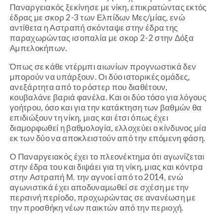
Παναργειακός ξεκίνησε με νίκη, επικρατώντας εκτός
έδρας με σκορ 2-3 των Ελπίδων Μες/μίας, ενώ
αντίθετα η Αστραπή σκόνταψε στην έδρα της
παραχωρώντας ισοπαλία με σκορ 2-2 στην Δόξα
Αμπελοκήπων.
Όπως σε κάθε ντέρμπι αιωνίων προγνωστικά δεν
μπορούν να υπάρξουν. Οι δύο ιστορικές ομάδες,
ανεξάρτητα από το ρόστερ που διαθέτουν,
κουβαλάνε βαριά φανέλα. Και οι δύο τόσο για λόγους
γοήτρου, όσο και για την κατάκτηση των βαθμών θα
επιδιώξουν τη νίκη, μιας και έτσι όπως έχει
διαμορφωθεί η βαθμολογία, ελλοχεύει ο κίνδυνος μία
εκ των δύο να αποκλειστούν από την επόμενη φάση.
Ο Παναργειακός έχει το πλεονέκτημα ότι αγωνίζεται
στην έδρα του και διψάει για τη νίκη, μιας και κόντρα
στην Αστραπή Μ. την αγνοεί από το 2014, ενώ
αγωνιστικά έχει αποδυναμωθεί σε σχέση με την
περσινή περίοδο, προχωρώντας σε ανανέωση με
την προσθήκη νέων παικτών από την περιοχή.