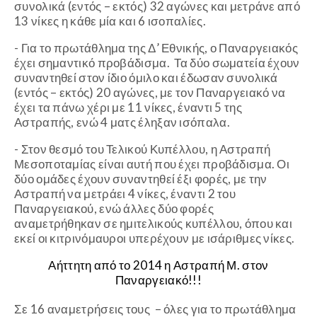
συνολικά (εντός – εκτός) 32 αγώνες και μετράνε από
13 νίκες η κάθε μία και 6 ισοπαλίες.
- Για το πρωτάθλημα της Δ’ Εθνικής, ο Παναργειακός
έχει σημαντικό προβάδισμα. Τα δύο σωματεία έχουν
συναντηθεί στον ίδιο όμιλο και έδωσαν συνολικά
(εντός – εκτός) 20 αγώνες, με τον Παναργειακό να
έχει τα πάνω χέρι με 11 νίκες, έναντι 5 της
Αστραπής, ενώ 4 ματς έληξαν ισόπαλα.
- Στον θεσμό του Τελικού Κυπέλλου, η Αστραπή
Μεσοποταμίας είναι αυτή που έχει προβάδισμα. Οι
δύο ομάδες έχουν συναντηθεί έξι φορές, με την
Αστραπή να μετράει 4 νίκες, έναντι 2 του
Παναργειακού, ενώ άλλες δύο φορές
αναμετρήθηκαν σε ημιτελικούς κυπέλλου, όπου και
εκεί οι κιτρινόμαυροι υπερέχουν με ισάριθμες νίκες.
Αήττητη από το 2014 η Αστραπή Μ. στον
Παναργειακό!!!
Σε 16 αναμετρήσεις τους – όλες για το πρωτάθλημα