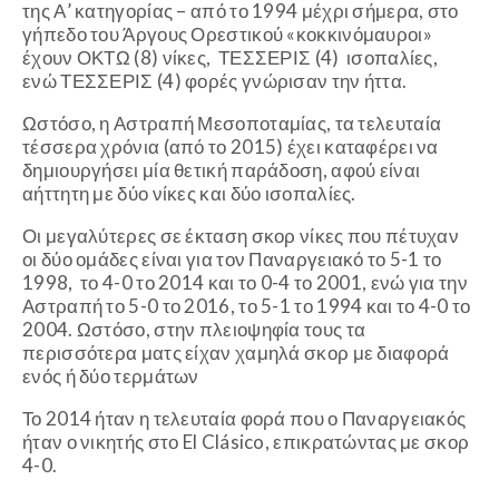
της Α’ κατηγορίας – από το 1994 μέχρι σήμερα, στο
γήπεδο του Άργους Ορεστικού «κοκκινόμαυροι»
έχουν ΟΚΤΩ (8) νίκες, ΤΕΣΣΕΡΙΣ (4) ισοπαλίες,
ενώ ΤΕΣΣΕΡΙΣ (4) φορές γνώρισαν την ήττα.
Ωστόσο, η Αστραπή Μεσοποταμίας, τα τελευταία
τέσσερα χρόνια (από το 2015) έχει καταφέρει να
δημιουργήσει μία θετική παράδοση, αφού είναι
αήττητη με δύο νίκες και δύο ισοπαλίες.
Οι μεγαλύτερες σε έκταση σκορ νίκες που πέτυχαν
οι δύο ομάδες είναι για τον Παναργειακό το 5-1 το
1998, το 4-0 το 2014 και το 0-4 το 2001, ενώ για την
Αστραπή το 5-0 το 2016, το 5-1 το 1994 και το 4-0 το
2004. Ωστόσο, στην πλειοψηφία τους τα
περισσότερα ματς είχαν χαμηλά σκορ με διαφορά
ενός ή δύο τερμάτων
Το 2014 ήταν η τελευταία φορά που ο Παναργειακός
ήταν ο νικητής στο El Clásico, επικρατώντας με σκορ
4-0.