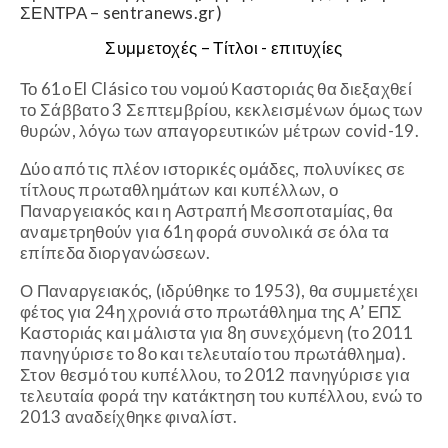
ΣΕΝΤΡΑ – sentranews.gr)
Συμμετοχές – Τίτλοι - επιτυχίες
Το 61ο El Clásico του νομού Καστοριάς θα διεξαχθεί
το Σάββατο 3 Σεπτεμβρίου, κεκλεισμένων όμως των
θυρών, λόγω των απαγορευτικών μέτρων
covid
-19.
Δύο από τις πλέον ιστορικές ομάδες, πολυνίκες σε
τίτλους πρωταθλημάτων και κυπέλλων, ο
Παναργειακός και η Αστραπή Μεσοποταμίας, θα
αναμετρηθούν για 61η φορά συνολικά σε όλα τα
επίπεδα διοργανώσεων.
Ο Παναργειακός, (ιδρύθηκε το 1953), θα συμμετέχει
φέτος για 24η χρονιά στο πρωτάθλημα της Α’ ΕΠΣ
Καστοριάς και μάλιστα για 8η συνεχόμενη (το 2011
πανηγύρισε το 8ο και τελευταίο του πρωτάθλημα).
Στον θεσμό του κυπέλλου, το 2012 πανηγύρισε για
τελευταία φορά την κατάκτηση του κυπέλλου, ενώ το
2013 αναδείχθηκε φιναλίστ.