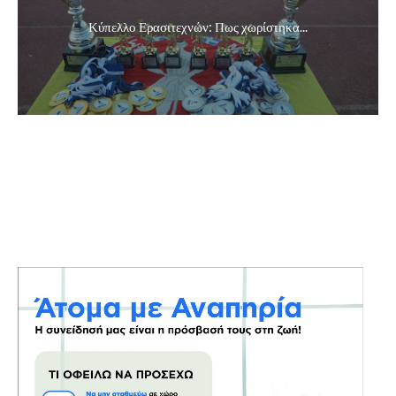
Κύπελλο Ερασιτεχνών: Πως χωρίστηκα...