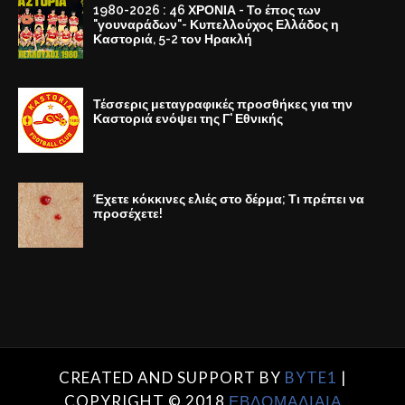
1980-2026 : 46 ΧΡΟΝΙΑ - Το έπος των
"γουναράδων"- Κυπελλούχος Ελλάδος η
Καστοριά, 5-2 τον Ηρακλή
Τέσσερις μεταγραφικές προσθήκες για την
Καστοριά ενόψει της Γ' Εθνικής
Έχετε κόκκινες ελιές στο δέρμα; Τι πρέπει να
προσέχετε!
CREATED AND SUPPORT BY
BYTE1
|
COPYRIGHT © 2018
ΕΒΔΟΜΑΔΙΑΙΑ