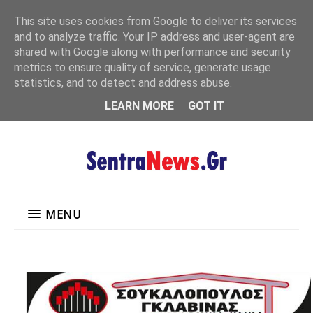
"
This site uses cookies from Google to deliver its services
MENU
and to analyze traffic. Your IP address and user-agent are
shared with Google along with performance and security
metrics to ensure quality of service, generate usage
statistics, and to detect and address abuse.
LEARN MORE
GOT IT
MENU