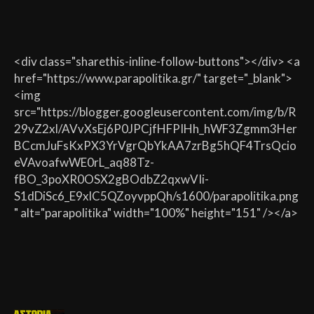
<div class="sharethis-inline-follow-buttons"></div> <a
href="https://www.parapolitika.gr/" target="_blank">
<img
src="https://blogger.googleusercontent.com/img/b/R
29vZ2xl/AVvXsEj6P0JPCjfHFPIHh_hWF3Zgmm3Her
BCcmJuFsKxPX3YrVgrQbYkAA7zrBg5hQF4TrsQcio
eVAvoafwWE0rL_aq88Tz-
fBO_3poXR0OSX2gBOdbZ2qxwVIi-
S1dDiSc6_E9xlC5QZoyvppQh/s1600/parapolitika.png
" alt="parapolitika" width="100%" height="151" /></a>