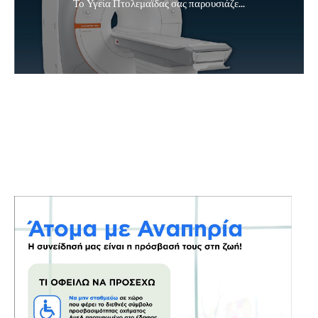
Το Υγεία Πτολεμαϊδας σας παρουσιάζε...