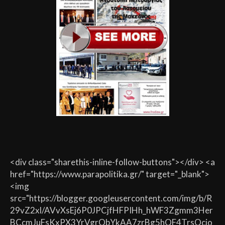
<div class="sharethis-inline-follow-buttons"></div> <a
href="https://www.parapolitika.gr/" target="_blank">
<img
src="https://blogger.googleusercontent.com/img/b/R
29vZ2xl/AVvXsEj6P0JPCjfHFPIHh_hWF3Zgmm3Her
BCcmJuFsKxPX3YrVgrQbYkAA7zrBg5hQF4TrsQcio