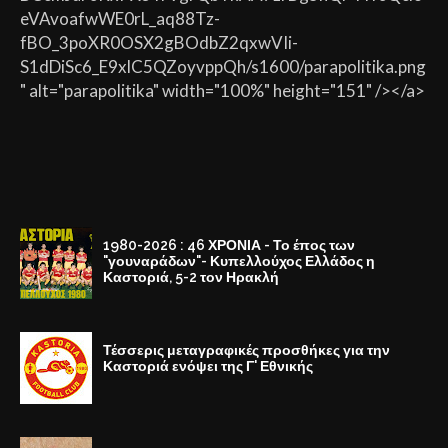
eVAvoafwWE0rL_aq88Tz-
fBO_3poXR0OSX2gBOdbZ2qxwVIi-
S1dDiSc6_E9xlC5QZoyvppQh/s1600/parapolitika.png
" alt="parapolitika" width="100%" height="151" /></a>
1980-2026 : 46 ΧΡΟΝΙΑ - Το έπος των
"γουναράδων"- Κυπελλούχος Ελλάδος η
Καστοριά, 5-2 τον Ηρακλή
Τέσσερις μεταγραφικές προσθήκες για την
Καστοριά ενόψει της Γ' Εθνικής