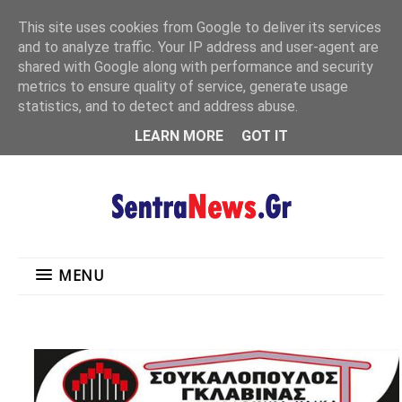
"
This site uses cookies from Google to deliver its services
MENU
and to analyze traffic. Your IP address and user-agent are
shared with Google along with performance and security
metrics to ensure quality of service, generate usage
statistics, and to detect and address abuse.
LEARN MORE
GOT IT
MENU