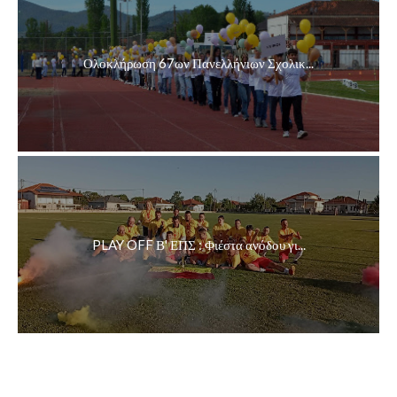
Ολοκλήρωση 67ων Πανελλήνιων Σχολικ...
PLAY OFF Β' ΕΠΣ : Φιέστα ανόδου γι...