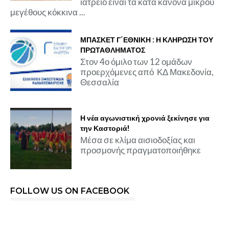
ιατρείο είναι τα κατά κανόνα μικρού
μεγέθους κόκκινα ...
ΜΠΑΣΚΕΤ Γ΄ΕΘΝΙΚΗ : Η ΚΛΗΡΩΣΗ ΤΟΥ
ΠΡΩΤΑΘΛΗΜΑΤΟΣ
Στον 4ο όμιλο των 12 ομάδων
προερχόμενες από ΚΔ Μακεδονία,
Θεσσαλία
Η νέα αγωνιστική χρονιά ξεκίνησε για
την Καστοριά!
Μέσα σε κλίμα αισιοδοξίας και
προσμονής πραγματοποιήθηκε
FOLLOW US ON FACEBOOK