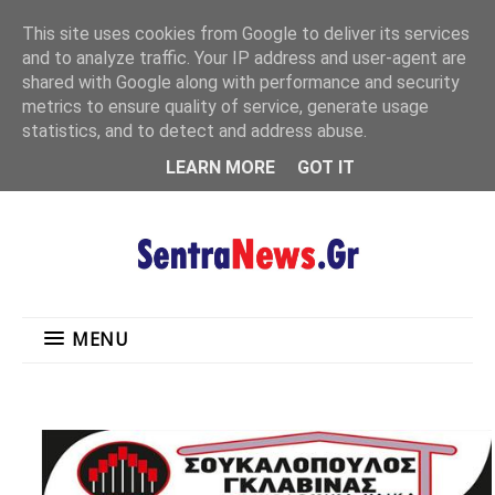
"
This site uses cookies from Google to deliver its services
MENU
and to analyze traffic. Your IP address and user-agent are
shared with Google along with performance and security
metrics to ensure quality of service, generate usage
statistics, and to detect and address abuse.
LEARN MORE
GOT IT
MENU