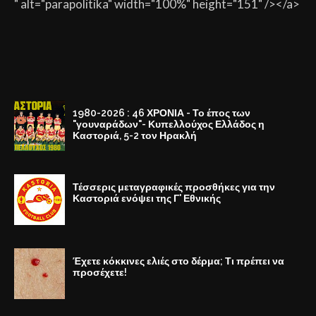
" alt="parapolitika" width="100%" height="151" /></a>
1980-2026 : 46 ΧΡΟΝΙΑ - Το έπος των
"γουναράδων"- Κυπελλούχος Ελλάδος η
Καστοριά, 5-2 τον Ηρακλή
Τέσσερις μεταγραφικές προσθήκες για την
Καστοριά ενόψει της Γ' Εθνικής
Έχετε κόκκινες ελιές στο δέρμα; Τι πρέπει να
προσέχετε!