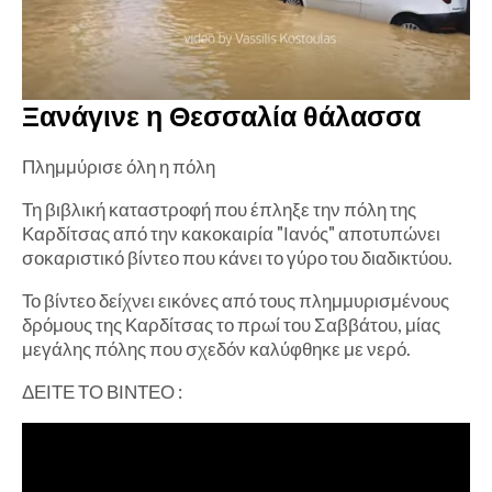
Ξανάγινε η Θεσσαλία θάλασσα
Πλημμύρισε όλη η πόλη
Τη βιβλική καταστροφή που έπληξε την πόλη της
Καρδίτσας από την κακοκαιρία "Ιανός" αποτυπώνει
σοκαριστικό βίντεο που κάνει το γύρο του διαδικτύου.
Το βίντεο δείχνει εικόνες από τους πλημμυρισμένους
δρόμους της Καρδίτσας το πρωί του Σαββάτου, μίας
μεγάλης πόλης που σχεδόν καλύφθηκε με νερό.
ΔΕΙΤΕ ΤΟ ΒΙΝΤΕΟ :