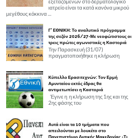
εξεταζόμενων στο δερματολογικό
ιατρείο είναι τα κατά κανόνα μικρού
μεγέθους κόκκινα ...
Γ' ΕΘΝΙΚΗ: Το αναλυτικό πρόγραμμα
της σεζόν 2026/27-Με νεοφώτιστους οι
τρεις πρώτες αγωνιστικές η Καστοριά
Την Παρασκευή (31/07)
πραγματοποιήθηκε η κλήρωση
Κύπελλο Ερασιτεχνών: Τον Ερμή
Αμυνταίου εκτός έδρας θα
αντιμετωπίσει η Καστοριά
Έγινε η η κλήρωση της 1ης και της
2ης φάσης του
Αυτά είναι τα 10 τμήματα που
απειλούνται με λουκέτο στο
Πανεπιστήμιο Δυτικής Μακεδονίας -Τι