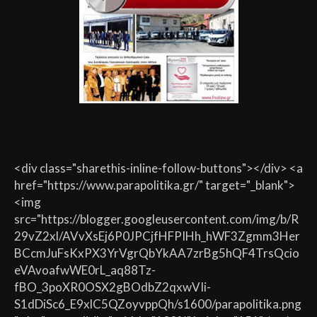
<div class="sharethis-inline-follow-buttons"></div> <a
href="https://www.parapolitika.gr/" target="_blank">
<img
src="https://blogger.googleusercontent.com/img/b/R
29vZ2xl/AVvXsEj6P0JPCjfHFPIHh_hWF3Zgmm3Her
BCcmJuFsKxPX3YrVgrQbYkAA7zrBg5hQF4TrsQcio
eVAvoafwWE0rL_aq88Tz-
fBO_3poXR0OSX2gBOdbZ2qxwVIi-
S1dDiSc6_E9xlC5QZoyvppQh/s1600/parapolitika.png