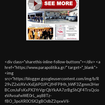
<div class="sharethis-inline-follow-buttons"></div> <a
href="https://www.parapolitika.gr/" target="_blank">
<img
src="https://blogger.googleusercontent.com/img/b/R
29vZ2xl/AVvXsEj6P0JPCjfHFPIHh_hWF3Zgmm3Her
BCcmJuFsKxPX3YrVgrQbYkAA7zrBg5hQF4TrsQcio
eVAvoafwWE0rL_aq88Tz-
fBO_3poXR0OSX2gBOdbZ2qxwVIi-