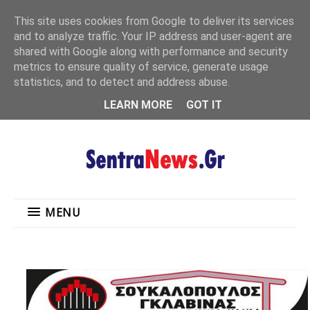
"
This site uses cookies from Google to deliver its services
MENU
and to analyze traffic. Your IP address and user-agent are
shared with Google along with performance and security
metrics to ensure quality of service, generate usage
statistics, and to detect and address abuse.
LEARN MORE
GOT IT
MENU