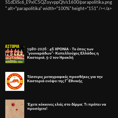
S1dDiSc6_E9xlC5QZoyvppQh/s1600/parapolitika.png
" alt="parapolitika" width="100%" height="151" /></a>
1980-2026 : 46 ΧΡΟΝΙΑ - Το έπος των
"γουναράδων"- Κυπελλούχος Ελλάδος η
Καστοριά, 5-2 τον Ηρακλή
Τέσσερις μεταγραφικές προσθήκες για την
Καστοριά ενόψει της Γ' Εθνικής
Έχετε κόκκινες ελιές στο δέρμα; Τι πρέπει να
προσέχετε!