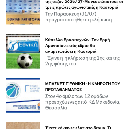
της σεζόν 2026/27-Με νεοφώτιστους οι
τρεις πρώτες αγωνιστικές η Καστοριά
Την Παρασκευή (31/07)
πραγματοποιήθηκε η κλήρωση
Κύπελλο Ερασιτεχνών: Τον Ερμή
Αμυνταίου εκτός έδρας θα
αντιμετωπίσει η Καστοριά
Έγινε η η κλήρωση της 1ης και της
2ης φάσης του
ΜΠΑΣΚΕΤ Γ΄ΕΘΝΙΚΗ : Η ΚΛΗΡΩΣΗ ΤΟΥ
ΠΡΩΤΑΘΛΗΜΑΤΟΣ
Στον 4ο όμιλο των 12 ομάδων
προερχόμενες από ΚΔ Μακεδονία,
Θεσσαλία
Έχετε κόκκινες ελιές στο δέρμα; Τι