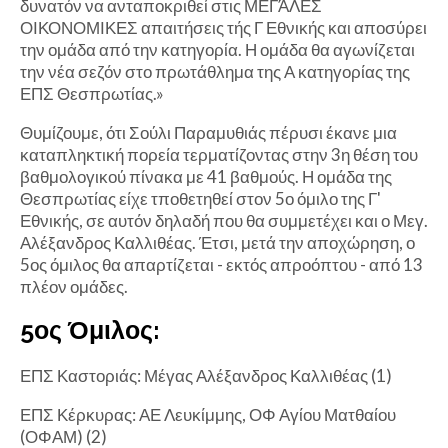
δυνατόν να ανταποκριθεί στις ΜΕΓΆΛΕΣ
ΟΙΚΟΝΟΜΙΚΕΣ απαιτήσεις τής Γ Εθνικής και αποσύρει
την ομάδα από την κατηγορία. Η ομάδα θα αγωνίζεται
την νέα σεζόν στο πρωτάθλημα της Α κατηγορίας της
ΕΠΣ Θεσπρωτίας.»
Θυμίζουμε, ότι Σούλι Παραμυθιάς πέρυσι έκανε μια
καταπληκτική πορεία τερματίζοντας στην 3η θέση του
βαθμολογικού πίνακα με 41 βαθμούς. Η ομάδα της
Θεσπρωτίας είχε τποθετηθεί στον 5ο όμιλο της Γ'
Εθνικής, σε αυτόν δηλαδή που θα συμμετέχει και ο Μεγ.
Αλέξανδρος Καλλιθέας. Έτσι, μετά την αποχώρηση, ο
5ος όμιλος θα απαρτίζεται - εκτός απροόπτου - από 13
πλέον ομάδες.
5ος Όμιλος:
ΕΠΣ Καστοριάς: Μέγας Αλέξανδρος Καλλιθέας (1)
ΕΠΣ Κέρκυρας: ΑΕ Λευκίμμης, ΟΦ Αγίου Ματθαίου
(ΟΦΑΜ) (2)