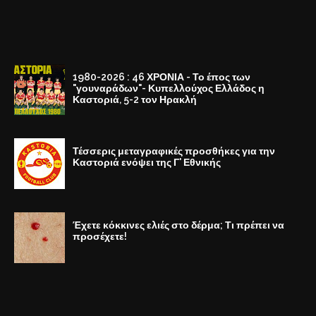
1980-2026 : 46 ΧΡΟΝΙΑ - Το έπος των
"γουναράδων"- Κυπελλούχος Ελλάδος η
Καστοριά, 5-2 τον Ηρακλή
Τέσσερις μεταγραφικές προσθήκες για την
Καστοριά ενόψει της Γ' Εθνικής
Έχετε κόκκινες ελιές στο δέρμα; Τι πρέπει να
προσέχετε!