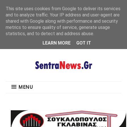
"
This site uses cookies from Google to deliver its services
MENU
and to analyze traffic. Your IP address and user-agent are
shared with Google along with performance and security
metrics to ensure quality of service, generate usage
statistics, and to detect and address abuse.
LEARN MORE
GOT IT
MENU