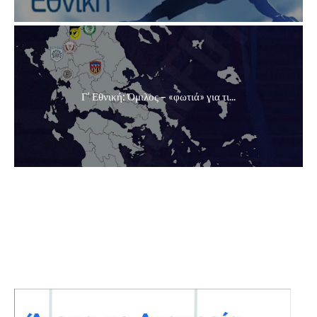
Γ’ Εθνική: Όμιλος – «φωτιά» για τι...