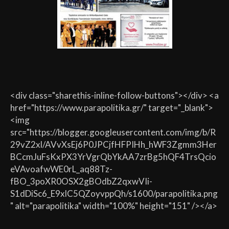
<div class="sharethis-inline-follow-buttons"></div> <a
href="https://www.parapolitika.gr/" target="_blank">
<img
src="https://blogger.googleusercontent.com/img/b/R
29vZ2xl/AVvXsEj6P0JPCjfHFPIHh_hWF3Zgmm3Her
BCcmJuFsKxPX3YrVgrQbYkAA7zrBg5hQF4TrsQcio
eVAvoafwWE0rL_aq88Tz-
fBO_3poXR0OSX2gBOdbZ2qxwVIi-
S1dDiSc6_E9xlC5QZoyvppQh/s1600/parapolitika.png
" alt="parapolitika" width="100%" height="151" /></a>