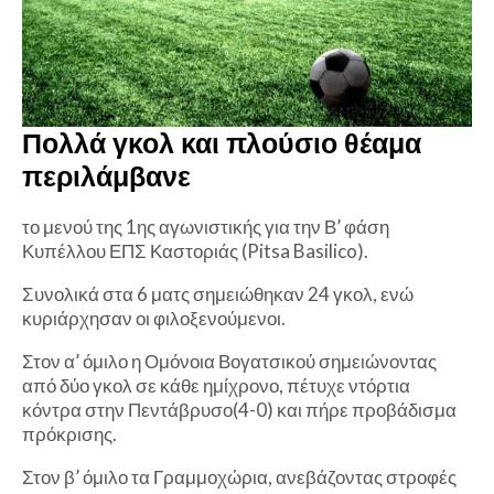
Πολλά γκολ και πλούσιο θέαμα
περιλάμβανε
το μενού της 1ης αγωνιστικής για την Β’ φάση
Κυπέλλου ΕΠΣ Καστοριάς (Pitsa Basilico).
Συνολικά στα 6 ματς σημειώθηκαν 24 γκολ, ενώ
κυριάρχησαν οι φιλοξενούμενοι.
Στον α’ όμιλο η Ομόνοια Βογατσικού σημειώνοντας
από δύο γκολ σε κάθε ημίχρονο, πέτυχε ντόρτια
κόντρα στην Πεντάβρυσο(4-0) και πήρε προβάδισμα
πρόκρισης.
Στον β’ όμιλο τα Γραμμοχώρια, ανεβάζοντας στροφές