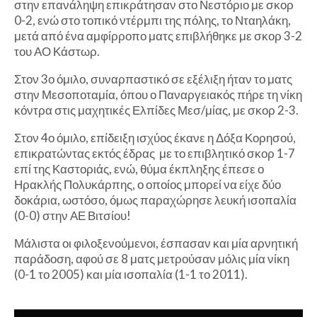
στην επανάληψη επικράτησαν στο Νεστόριο με σκορ
0-2, ενώ στο τοπικό ντέρμπι της πόλης, το Νταηλάκη,
μετά από ένα αμφίρροπο ματς επιβλήθηκε με σκορ 3-2
του ΑΟ Κάστωρ.
Στον 3ο όμιλο, συναρπαστικό σε εξέλιξη ήταν το ματς
στην Μεσοποταμία, όπου ο Παναργειακός πήρε τη νίκη
κόντρα στις μαχητικές Ελπίδες Μεσ/μίας, με σκορ 2-3.
Στον 4ο όμιλο, επίδειξη ισχύος έκανε η Δόξα Κορησού,
επικρατώντας εκτός έδρας με το επιβλητικό σκορ 1-7
επί της Καστοριάς, ενώ, θύμα έκπληξης έπεσε ο
Ηρακλής Πολυκάρπης, ο οποίος μπορεί να είχε δύο
δοκάρια, ωστόσο, όμως παραχώρησε λευκή ισοπαλία
(0-0) στην ΑΕ Βιτσίου!
Μάλιστα οι φιλοξενούμενοι, έσπασαν και μία αρνητική
παράδοση, αφού σε 8 ματς μετρούσαν μόλις μία νίκη
(0-1 το 2005) και μία ισοπαλία (1-1 το 2011).