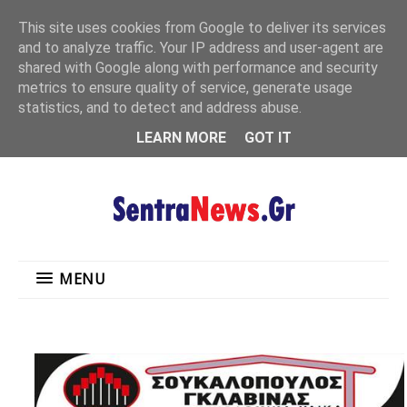
"
This site uses cookies from Google to deliver its services
MENU
and to analyze traffic. Your IP address and user-agent are
shared with Google along with performance and security
metrics to ensure quality of service, generate usage
statistics, and to detect and address abuse.
LEARN MORE
GOT IT
MENU