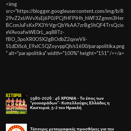
<img
src="https://blogger.googleusercontent.com/img/b/R
29vZ2xl/AVvXsEj6P0JPCjfHFPIHh_hWF3Zgmm3Her
BCcmJuFsKxPX3YrVgrQbYkAA7zrBg5hQF4TrsQcio
eVAvoafwWE0rL_aq88Tz-
fBO_3poXR0OSX2gBOdbZ2qxwVIi-
S1dDiSc6_E9xlC5QZoyvppQh/s1600/parapolitika.png
" alt="parapolitika" width="100%" height="151" /></a>
1980-2026 : 46 ΧΡΟΝΙΑ - Το έπος των
"γουναράδων"- Κυπελλούχος Ελλάδος η
Καστοριά, 5-2 τον Ηρακλή
Τέσσερις μεταγραφικές προσθήκες για την