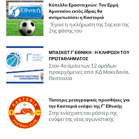
Κύπελλο Ερασιτεχνών: Τον Ερμή
Αμυνταίου εκτός έδρας θα
αντιμετωπίσει η Καστοριά
Έγινε η η κλήρωση της 1ης και της
2ης φάσης του
ΜΠΑΣΚΕΤ Γ΄ΕΘΝΙΚΗ : Η ΚΛΗΡΩΣΗ ΤΟΥ
ΠΡΩΤΑΘΛΗΜΑΤΟΣ
Στον 4ο όμιλο των 12 ομάδων
προερχόμενες από ΚΔ Μακεδονία,
Θεσσαλία
Τέσσερις μεταγραφικές προσθήκες για
την Καστοριά ενόψει της Γ' Εθνικής
Στην ενίσχυση του ρόστερ της
ενόψει της νέας αγωνιστικής