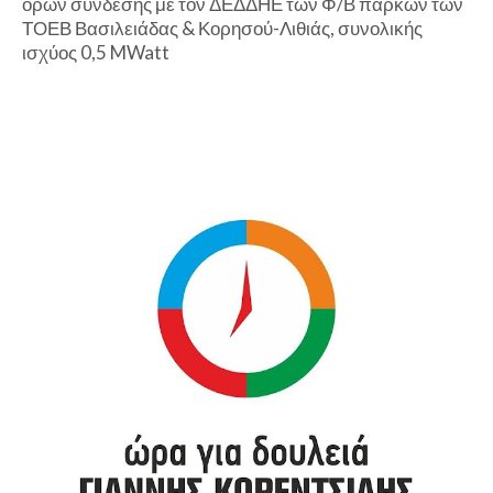
όρων σύνδεσης με τον ΔΕΔΔΗΕ των Φ/Β πάρκων των
ΤΟΕΒ Βασιλειάδας & Κορησού-Λιθιάς, συνολικής
ισχύος 0,5 MWatt