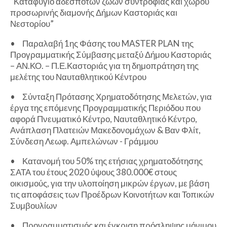
“Καταφύγιο αδέσποτων ζώων συντροφιάς και χώρου
προσωρινής διαμονής Δήμων Καστοριάς και
Νεστορίου”
•
Παραλαβή 1ης Φάσης του MASTER PLAN της
Προγραμματικής Σύμβασης μεταξύ Δήμου Καστοριάς
– ΑΝ.ΚΟ. – Π.Ε.Καστοριάς για τη δημοπράτηση της
μελέτης του Ναυταθλητικού Κέντρου
•
Σύνταξη Πρότασης Χρηματοδότησης Μελετών, για
έργα της επόμενης Προγραμματικής Περιόδου που
αφορά Πνευματικό Κέντρο, Ναυταθλητικό Κέντρο,
Ανάπλαση Πλατειών Μακεδονομάχων & Βαν Φλίτ,
Σύνδεση Λεωφ. Αμπελώνων - Γράμμου
•
Κατανομή του 50% της ετήσιας χρηματοδότησης
ΣΑΤΑ του έτους 2020 ύψους 380.000€ στους
οικισμούς, για την υλοποίηση μικρών έργων, με βάση
τις αποφάσεις των Προέδρων Κοινοτήτων και Τοπικών
Συμβουλίων
•
Προγραμματισμός και έγκριση πρόσληψης μόνιμου