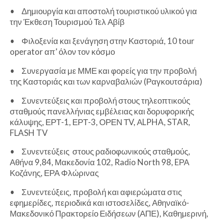
•
Δημιουργία και αποστολή τουριστικού υλικού για
την Έκθεση Τουρισμού Τελ Αβίβ
•
Φιλοξενία και ξενάγηση στην Καστοριά, 10 tour
operator απ’ όλον τον κόσμο
•
Συνεργασία με ΜΜΕ και φορείς για την προβολή
της Καστοριάς και των καρναβαλιών (Ραγκουτσάρια)
•
Συνεντεύξεις και προβολή στους τηλεοπτικούς
σταθμούς πανελλήνιας εμβέλειας και δορυφορικής
κάλυψης, ΕΡΤ-1, ΕΡΤ-3, ΟΡΕΝ ΤV, ΑLPHA, STAR,
FLASH TV
•
Συνεντεύξεις στους ραδιοφωνικούς σταθμούς,
Αθήνα 9,84, Μακεδονία 102, Radio North 98, EΡΑ
Κοζάνης, ΕΡΑ Φλώρινας
•
Συνεντεύξεις, προβολή και αφιερώματα στις
εφημερίδες, περιοδικά και ιστοσελίδες, Αθηναϊκό-
Μακεδονικό Πρακτορείο Ειδήσεων (ΑΠΕ), Καθημερινή,