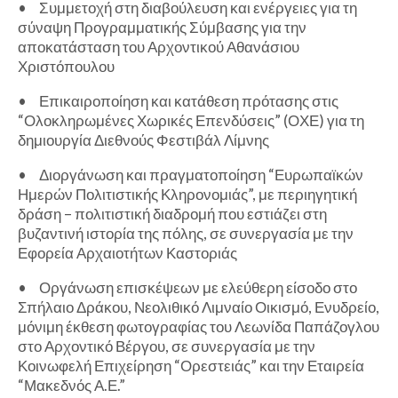
•
Συμμετοχή στη διαβούλευση και ενέργειες για τη
σύναψη Προγραμματικής Σύμβασης για την
αποκατάσταση του Αρχοντικού Αθανάσιου
Χριστόπουλου
•
Επικαιροποίηση και κατάθεση πρότασης στις
“Ολοκληρωμένες Χωρικές Επενδύσεις” (ΟΧΕ) για τη
δημιουργία Διεθνούς Φεστιβάλ Λίμνης
•
Διοργάνωση και πραγματοποίηση “Ευρωπαϊκών
Ημερών Πολιτιστικής Κληρονομιάς”, με περιηγητική
δράση – πολιτιστική διαδρομή που εστιάζει στη
βυζαντινή ιστορία της πόλης, σε συνεργασία με την
Εφορεία Αρχαιοτήτων Καστοριάς
•
Οργάνωση επισκέψεων με ελεύθερη είσοδο στο
Σπήλαιο Δράκου, Νεολιθικό Λιμναίο Οικισμό, Ενυδρείο,
μόνιμη έκθεση φωτογραφίας του Λεωνίδα Παπάζογλου
στο Αρχοντικό Βέργου, σε συνεργασία με την
Κοινωφελή Επιχείρηση “Ορεστειάς” και την Εταιρεία
“Μακεδνός Α.Ε.”