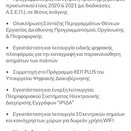
προσωπικού έτους 2020 & 2021 (με διαδικασίες
Α.Σ.Ε.Π.), σε θέσεις ανάγκης
•
Ολοκλήρωση Σύνταξης Περιγραμμάτων Θέσεων
Εργασίας Διεύθυνσης Προγραμματισμού, Οργάνωσης
& Πληροφορικής
•
Εγκατάσταση και λειτουργία ειδικής ψηφιακής
πλατφόρμας για την καταγραφή και παρακολούθηση
αιτημάτων των πολιτών
•
Συμμετοχή στο Πρόγραμμα KEΠ PLUS του
Υπουργείου Ψηφιακής Διακυβέρνησης
•
Εγκατάσταση και έναρξη λειτουργίας
Πληροφοριακού Συστήματος Ηλεκτρονικής
Διαχείρισης Εγγράφων “ΙΡΙΔΑ”
•
Εγκατάσταση και λειτουργία 10 κεντρικών σημείων
και κοινόχρηστων χώρων για δωρεάν χρήση WIFI