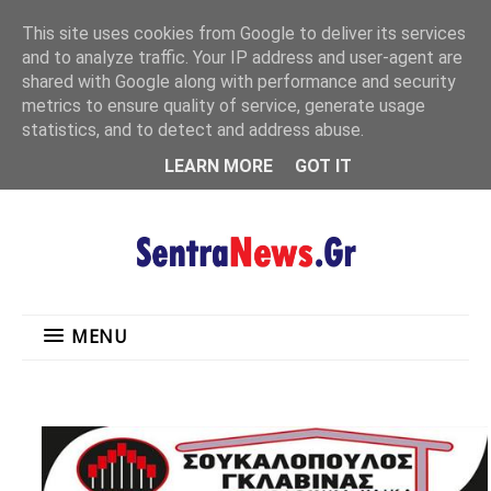
"
This site uses cookies from Google to deliver its services
MENU
and to analyze traffic. Your IP address and user-agent are
shared with Google along with performance and security
metrics to ensure quality of service, generate usage
statistics, and to detect and address abuse.
LEARN MORE
GOT IT
MENU