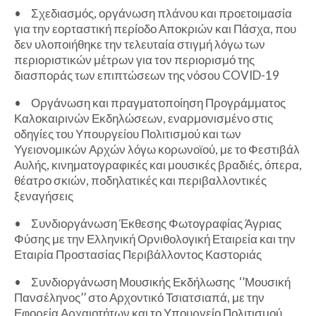
•
Σχεδιασμός, οργάνωση πλάνου και προετοιμασία
για την εορταστική περίοδο Αποκριών και Πάσχα, που
δεν υλοποιήθηκε την τελευταία στιγμή λόγω των
περιοριστικών μέτρων για τον περιορισμό της
διασποράς των επιπτώσεων της νόσου COVID-19
•
Οργάνωση και πραγματοποίηση Προγράμματος
Καλοκαιρινών Εκδηλώσεων, εναρμονισμένο στις
οδηγίες του Υπουργείου Πολιτισμού και των
Υγειονομικών Αρχών λόγω κορωνοϊού, με το Φεστιβάλ
Αυλής, κινηματογραφικές και μουσικές βραδιές, όπερα,
θέατρο σκιών, ποδηλατικές και περιβαλλοντικές
ξεναγήσεις
•
Συνδιοργάνωση Έκθεσης Φωτογραφίας Άγριας
Φύσης με την Ελληνική Ορνιθολογική Εταιρεία και την
Εταιρία Προστασίας Περιβάλλοντος Καστοριάς
•
Συνδιοργάνωση Μουσικής Εκδήλωσης ‘’Μουσική
Πανσέληνος’’ στο Αρχοντικό Τσιατσιαπά, με την
Εφορεία Αρχαιοτήτων και το Υπουργείο Πολιτισμού