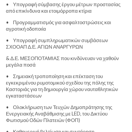
•
Υπογραφή σύμβασης έργου μέτρων προστασίας
από επικίνδυνα και ετοιμόρροπα κτίρια
•
Προγραμματισμός για ασφαλτοστρώσεις και
αγροτική οδοποιία
•
Υπογραφή συμπληρωματικών συμβάσεων
ΣΧΟΟΑΠ Δ.Ε. ΑΓΙΩΝ ΑΝΑΡΓΥΡΩΝ
& Δ.Ε. ΜΕΣΟΠΟΤΑΜΙΑΣ που κινδύνευαν να χαθούν
μεγάλα ποσά
•
Σημειακή τροποποίηση και επέκταση του
εγκεκριμένου ρυμοτομικού σχεδίου της πόλης της
Καστοριάς για τη δημιουργία χώρου ναυταθλητικών
εγκαταστάσεων
•
Ολοκλήρωση των Τευχών Δημοπράτησης της
Ενεργειακής Αναβάθμισης με LED, του Δικτύου
Φωτισμού Οδών Πλατειών (ΦΟΠ)
•
Καθημερινή βελτίωση και συντήρηση