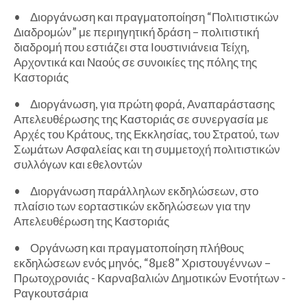
•
Διοργάνωση και πραγματοποίηση “Πολιτιστικών
Διαδρομών” με περιηγητική δράση – πολιτιστική
διαδρομή που εστιάζει στα Ιουστινιάνεια Τείχη,
Αρχοντικά και Ναούς σε συνοικίες της πόλης της
Καστοριάς
•
Διοργάνωση, για πρώτη φορά, Αναπαράστασης
Απελευθέρωσης της Καστοριάς σε συνεργασία με
Αρχές του Κράτους, της Εκκλησίας, του Στρατού, των
Σωμάτων Ασφαλείας και τη συμμετοχή πολιτιστικών
συλλόγων και εθελοντών
•
Διοργάνωση παράλληλων εκδηλώσεων, στο
πλαίσιο των εορταστικών εκδηλώσεων για την
Απελευθέρωση της Καστοριάς
•
Οργάνωση και πραγματοποίηση πλήθους
εκδηλώσεων ενός μηνός, “8με8” Χριστουγέννων –
Πρωτοχρονιάς - Καρναβαλιών Δημοτικών Ενοτήτων -
Ραγκουτσάρια