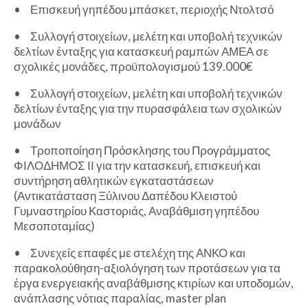
•
Επισκευή γηπέδου μπάσκετ, περιοχής Ντολτσό
•
Συλλογή στοιχείων, μελέτη και υποβολή τεχνικών
δελτίων ένταξης για κατασκευή ραμπών ΑΜΕΑ σε
σχολικές μονάδες, προϋπολογισμού 139.000€
•
Συλλογή στοιχείων, μελέτη και υποβολή τεχνικών
δελτίων ένταξης για την πυρασφάλεια των σχολικών
μονάδων
•
Τροποποίηση Πρόσκλησης του Προγράμματος
ΦΙΛΟΔΗΜΟΣ ΙΙ για την κατασκευή, επισκευή και
συντήρηση αθλητικών εγκαταστάσεων
(Αντικατάσταση Ξύλινου Δαπέδου Κλειστού
Γυμναστηρίου Καστοριάς, Αναβάθμιση γηπέδου
Μεσοποταμίας)
•
Συνεχείς επαφές με στελέχη της ΑΝΚΟ και
παρακολούθηση-αξιολόγηση των προτάσεων για τα
έργα ενεργειακής αναβάθμισης κτιρίων και υποδομών,
ανάπλασης νότιας παραλίας, master plan