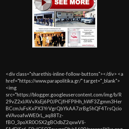
<div class="sharethis-inline-follow-buttons"></div> <a
href="https://www.parapolitika.gr/" target="_blank">
<img
src="https://blogger.googleusercontent.com/img/b/R
29vZ2xl/AVvXsEj6P0JPCjfHFPIHh_hWF3Zgmm3Her
BCcmJuFsKxPX3YrVgrQbYkAA7zrBg5hQF4TrsQcio
eVAvoafwWE0rL_aq88Tz-
fBO_3poXR0OSX2gBOdbZ2qxwVIi-