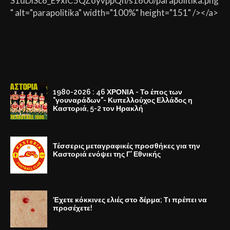
S1dDiSc6_E9xlC5QZoyvppQh/s1600/parapolitika.png
" alt="parapolitika" width="100%" height="151" /></a>
1980-2026 : 46 ΧΡΟΝΙΑ - Το έπος των
"γουναράδων"- Κυπελλούχος Ελλάδος η
Καστοριά, 5-2 τον Ηρακλή
Τέσσερις μεταγραφικές προσθήκες για την
Καστοριά ενόψει της Γ' Εθνικής
Έχετε κόκκινες ελιές στο δέρμα; Τι πρέπει να
προσέχετε!