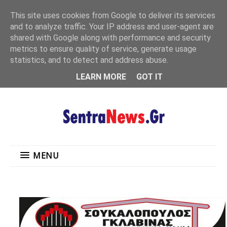
"
This site uses cookies from Google to deliver its services
MENU
and to analyze traffic. Your IP address and user-agent are
shared with Google along with performance and security
metrics to ensure quality of service, generate usage
statistics, and to detect and address abuse.
LEARN MORE
GOT IT
MENU