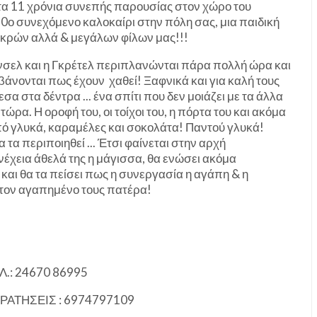
 τα 11 χρόνια συνεπής παρουσίας στον χώρο του
10ο συνεχόμενο καλοκαίρι στην πόλη σας, μια παιδική
ικρών αλλά & μεγάλων φίλων μας!!!
νσελ και η Γκρέτελ περιπλανώνται πάρα πολλή ώρα και
βάνονται πως έχουν χαθεί! Ξαφνικά και για καλή τους
α στα δέντρα ... ένα σπίτι που δεν μοιάζει με τα άλλα
ώρα. Η οροφή του, οι τοίχοι του, η πόρτα του και ακόμα
πό γλυκά, καραμέλες και σοκολάτα! Παντού γλυκά!
α τα περιποιηθεί ... Έτσι φαίνεται στην αρχή
υνέχεια άθελά της η μάγισσα, θα ενώσει ακόμα
και θα τα πείσει πως η συνεργασία η αγάπη & η
στον αγαπημένο τους πατέρα!
.: 24670 86995
ΚΡΑΤΗΣΕΙΣ : 6974797109