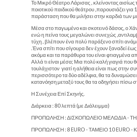
Το Μικρό Θέατρο Λάρισας , κλείνοντας αισίως
ποιοτικού παιδικού θεάτρου ,παρουσιάζει για 
παράσταση που θα μιλήσει στην καρδιά των μ
Μέσα στο παγωμένο και σκοτεινό δάσος, ο Χά
ενώ η πείνα τους μεγαλώνει συνεχώς ,αντιλαμ
τύχη , βλέπουν ένα πολύ παράξενο σπίτι ανάμεσ
.Ένα σπίτι που σίγουρα δεν έχουν ξαναδεί έως τ
ακόμα και τα παράθυρα του είναι φτιαγμένα α
Αλλά τι είναι μέσα; Μια πολύ καλή γιαγιά που θ
τουλάχιστον γιατί η αλήθεια είναι πως στην σ
περισσότερο τα δύο αδέλφια, θα τα δυναμώσει 
κατανόηση μεταξύ τους θα τα οδηγήσει πίσω 
Η Συνέχεια Επί Σκηνής.
Διάρκεια : 80 λεπτά (με Διάλειμμα)
ΠΡΟΠΩΛΗΣΗ : ΔΙΣΚΟΠΩΛΕΙΟ ΜΕΛΩΔΙΑ - ΤΗΛ
ΠΡΟΠΩΛΗΣΗ : 8 EURO - ΤΑΜΕΙΟ 10 EURO - 