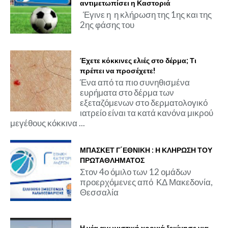
αντιμετωπίσει η Καστοριά
Έγινε η η κλήρωση της 1ης και της
2ης φάσης του
Έχετε κόκκινες ελιές στο δέρμα; Τι
πρέπει να προσέχετε!
Ένα από τα πιο συνηθισμένα
ευρήματα στο δέρμα των
εξεταζόμενων στο δερματολογικό
ιατρείο είναι τα κατά κανόνα μικρού
μεγέθους κόκκινα ...
ΜΠΑΣΚΕΤ Γ΄ΕΘΝΙΚΗ : Η ΚΛΗΡΩΣΗ ΤΟΥ
ΠΡΩΤΑΘΛΗΜΑΤΟΣ
Στον 4ο όμιλο των 12 ομάδων
προερχόμενες από ΚΔ Μακεδονία,
Θεσσαλία