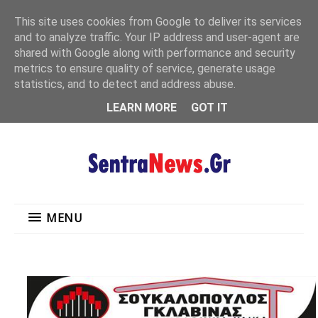
"
This site uses cookies from Google to deliver its services
MENU
and to analyze traffic. Your IP address and user-agent are
shared with Google along with performance and security
metrics to ensure quality of service, generate usage
statistics, and to detect and address abuse.
LEARN MORE
GOT IT
MENU