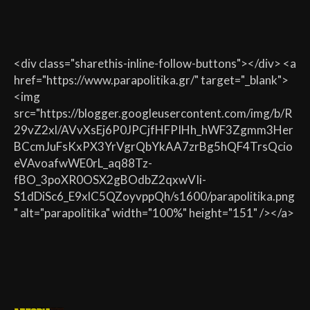
<div class="sharethis-inline-follow-buttons"></div> <a
href="https://www.parapolitika.gr/" target="_blank">
<img
src="https://blogger.googleusercontent.com/img/b/R
29vZ2xl/AVvXsEj6P0JPCjfHFPIHh_hWF3Zgmm3Her
BCcmJuFsKxPX3YrVgrQbYkAA7zrBg5hQF4TrsQcio
eVAvoafwWE0rL_aq88Tz-
fBO_3poXR0OSX2gBOdbZ2qxwVIi-
S1dDiSc6_E9xlC5QZoyvppQh/s1600/parapolitika.png
" alt="parapolitika" width="100%" height="151" /></a>