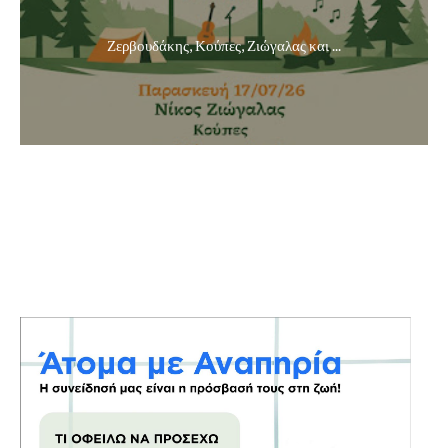
Ζερβουδάκης, Κούπες, Ζιώγαλας και ...