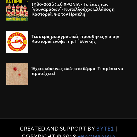
1980-2026 : 46 ΧΡΟΝΙΑ - Το έπος των
"γουναράδων"- Κυπελλούχος Ελλάδος η
Καστοριά, 5-2 τον Ηρακλή
Τέσσερις μεταγραφικές προσθήκες για την
Καστοριά ενόψει της Γ' Εθνικής
Έχετε κόκκινες ελιές στο δέρμα; Τι πρέπει να
προσέχετε!
CREATED AND SUPPORT BY
BYTE1
|
COPYRIGHT © 2018
ΕΒΔΟΜΑΔΙΑΙΑ