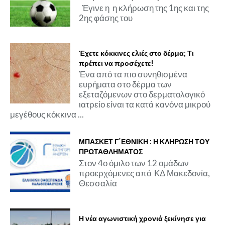
Έγινε η η κλήρωση της 1ης και της
2ης φάσης του
Έχετε κόκκινες ελιές στο δέρμα; Τι
πρέπει να προσέχετε!
Ένα από τα πιο συνηθισμένα
ευρήματα στο δέρμα των
εξεταζόμενων στο δερματολογικό
ιατρείο είναι τα κατά κανόνα μικρού
μεγέθους κόκκινα ...
ΜΠΑΣΚΕΤ Γ΄ΕΘΝΙΚΗ : Η ΚΛΗΡΩΣΗ ΤΟΥ
ΠΡΩΤΑΘΛΗΜΑΤΟΣ
Στον 4ο όμιλο των 12 ομάδων
προερχόμενες από ΚΔ Μακεδονία,
Θεσσαλία
Η νέα αγωνιστική χρονιά ξεκίνησε για