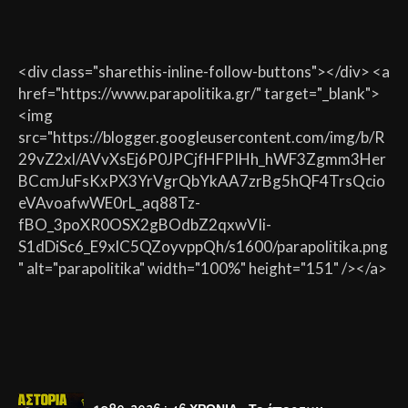
<div class="sharethis-inline-follow-buttons"></div> <a
href="https://www.parapolitika.gr/" target="_blank">
<img
src="https://blogger.googleusercontent.com/img/b/R
29vZ2xl/AVvXsEj6P0JPCjfHFPIHh_hWF3Zgmm3Her
BCcmJuFsKxPX3YrVgrQbYkAA7zrBg5hQF4TrsQcio
eVAvoafwWE0rL_aq88Tz-
fBO_3poXR0OSX2gBOdbZ2qxwVIi-
S1dDiSc6_E9xlC5QZoyvppQh/s1600/parapolitika.png
" alt="parapolitika" width="100%" height="151" /></a>