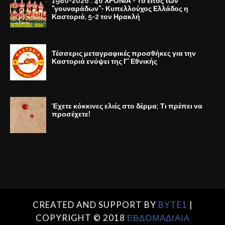
1980-2026 : 46 ΧΡΟΝΙΑ - Το έπος των
"γουναράδων"- Κυπελλούχος Ελλάδος η
Καστοριά, 5-2 τον Ηρακλή
Τέσσερις μεταγραφικές προσθήκες για την
Καστοριά ενόψει της Γ' Εθνικής
Έχετε κόκκινες ελιές στο δέρμα; Τι πρέπει να
προσέχετε!
CREATED AND SUPPORT BY
BYTE1
|
COPYRIGHT © 2018
ΕΒΔΟΜΑΔΙΑΙΑ