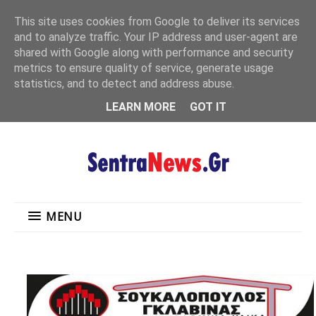
"
This site uses cookies from Google to deliver its services
MENU
and to analyze traffic. Your IP address and user-agent are
shared with Google along with performance and security
metrics to ensure quality of service, generate usage
statistics, and to detect and address abuse.
LEARN MORE
GOT IT
MENU