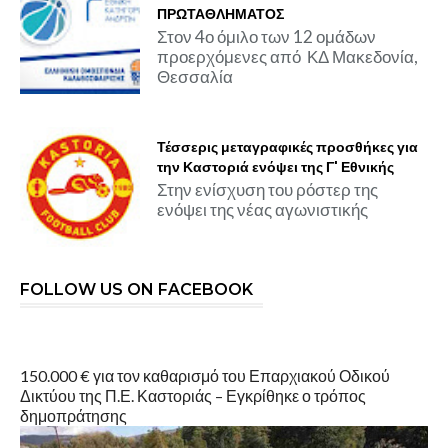
ΠΡΩΤΑΘΛΗΜΑΤΟΣ
Στον 4ο όμιλο των 12 ομάδων
προερχόμενες από ΚΔ Μακεδονία,
Θεσσαλία
Τέσσερις μεταγραφικές προσθήκες για
την Καστοριά ενόψει της Γ' Εθνικής
Στην ενίσχυση του ρόστερ της
ενόψει της νέας αγωνιστικής
FOLLOW US ON FACEBOOK
150.000 € για τον καθαρισμό του Επαρχιακού Οδικού
Δικτύου της Π.Ε. Καστοριάς – Εγκρίθηκε ο τρόπος
δημοπράτησης