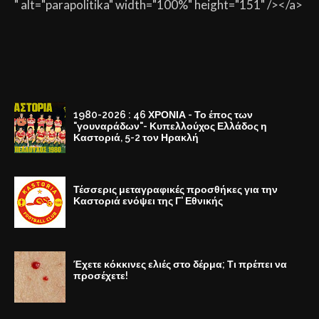
" alt="parapolitika" width="100%" height="151" /></a>
1980-2026 : 46 ΧΡΟΝΙΑ - Το έπος των
"γουναράδων"- Κυπελλούχος Ελλάδος η
Καστοριά, 5-2 τον Ηρακλή
Τέσσερις μεταγραφικές προσθήκες για την
Καστοριά ενόψει της Γ' Εθνικής
Έχετε κόκκινες ελιές στο δέρμα; Τι πρέπει να
προσέχετε!