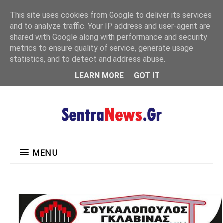
"
This site uses cookies from Google to deliver its services
MENU
and to analyze traffic. Your IP address and user-agent are
shared with Google along with performance and security
metrics to ensure quality of service, generate usage
statistics, and to detect and address abuse.
LEARN MORE
GOT IT
MENU