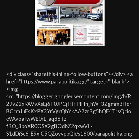
<div class="sharethis-inline-follow-buttons"></div> <a
href="https://www.parapolitika.gr/" target="_blank">
<img
src="https://blogger.googleusercontent.com/img/b/R
29vZ2xl/AVvXsEj6P0JPCjfHFPIHh_hWF3Zgmm3Her
BCcmJuFsKxPX3YrVgrQbYkAA7zrBg5hQF4TrsQcio
eVAvoafwWE0rL_aq88Tz-
fBO_3poXR0OSX2gBOdbZ2qxwVIi-
S1dDiSc6_E9xlC5QZoyvppQh/s1600/parapolitika.png