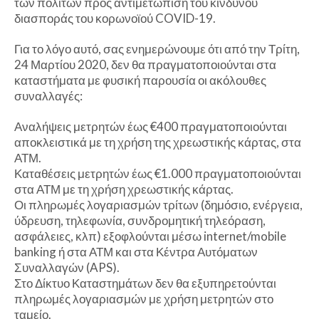
των πολιτών προς αντιμετώπιση του κινδύνου
διασποράς του κορωνοϊού COVID-19.
Για το λόγο αυτό, σας ενημερώνουμε ότι από την Τρίτη,
24 Μαρτίου 2020, δεν θα πραγματοποιούνται στα
καταστήματα με φυσική παρουσία οι ακόλουθες
συναλλαγές:
Αναλήψεις μετρητών έως €400 πραγματοποιούνται
αποκλειστικά με τη χρήση της χρεωστικής κάρτας, στα
ΑΤΜ.
Καταθέσεις μετρητών έως €1.000 πραγματοποιούνται
στα ΑΤΜ με τη χρήση χρεωστικής κάρτας.
Οι πληρωμές λογαριασμών τρίτων (δημόσιο, ενέργεια,
ύδρευση, τηλεφωνία, συνδρομητική τηλεόραση,
ασφάλειες, κλπ) εξοφλούνται μέσω internet/mobile
banking ή στα ΑΤΜ και στα Κέντρα Αυτόματων
Συναλλαγών (APS).
Στο Δίκτυο Καταστημάτων δεν θα εξυπηρετούνται
πληρωμές λογαριασμών με χρήση μετρητών στο
ταμείο.