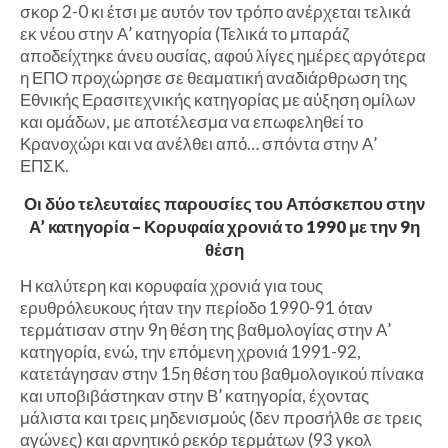
σκορ 2-0 κι έτσι με αυτόν τον τρόπο ανέρχεται τελικά
εκ νέου στην Α’ κατηγορία (Τελικά το μπαράζ
αποδείχτηκε άνευ ουσίας, αφού λίγες ημέρες αργότερα
η ΕΠΟ προχώρησε σε θεαματική αναδιάρθρωση της
Εθνικής Ερασιτεχνικής κατηγορίας με αύξηση ομίλων
και ομάδων, με αποτέλεσμα να επωφεληθεί το
Κρανοχώρι και να ανέλθει από… σπόντα στην Α’
ΕΠΣΚ.
Οι δύο τελευταίες παρουσίες του Απόσκεπου στην
Α’ κατηγορία – Κορυφαία χρονιά το 1990 με την 9η
θέση
Η καλύτερη και κορυφαία χρονιά για τους
ερυθρόλευκους ήταν την περίοδο 1990-91 όταν
τερμάτισαν στην 9η θέση της βαθμολογίας στην Α’
κατηγορία, ενώ, την επόμενη χρονιά 1991-92,
κατετάγησαν στην 15η θέση του βαθμολογικού πίνακα
και υποβιβάστηκαν στην Β’ κατηγορία, έχοντας
μάλιστα και τρεις μηδενισμούς (δεν προσήλθε σε τρεις
αγώνες) και αρνητικό ρεκόρ τερμάτων (93 γκολ