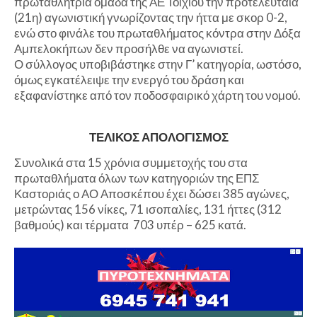
πρωταθλήτρια ομάδα της ΑΕ Τοιχιού την προτελευταία
(21η) αγωνιστική γνωρίζοντας την ήττα με σκορ 0-2,
ενώ στο φινάλε του πρωταθλήματος κόντρα στην Δόξα
Αμπελοκήπων δεν προσήλθε να αγωνιστεί.
Ο σύλλογος υποβιβάστηκε στην Γ’ κατηγορία, ωστόσο,
όμως εγκατέλειψε την ενεργό του δράση και
εξαφανίστηκε από τον ποδοσφαιρικό χάρτη του νομού.
ΤΕΛΙΚΟΣ ΑΠΟΛΟΓΙΣΜΟΣ
Συνολικά στα 15 χρόνια συμμετοχής του στα
πρωταθλήματα όλων των κατηγοριών της ΕΠΣ
Καστοριάς ο ΑΟ Αποσκέπου έχει δώσει 385 αγώνες,
μετρώντας 156 νίκες, 71 ισοπαλίες, 131 ήττες (312
βαθμούς) και τέρματα 703 υπέρ – 625 κατά.