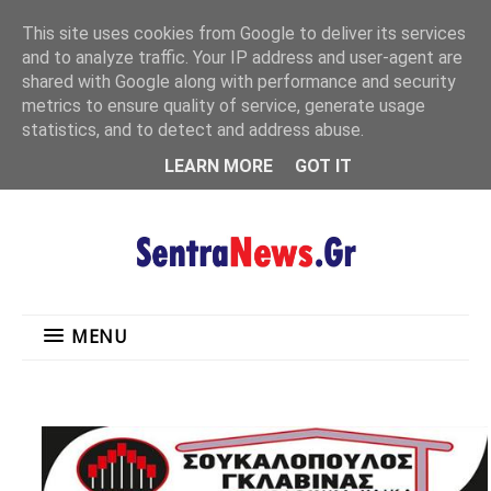
"
This site uses cookies from Google to deliver its services
MENU
and to analyze traffic. Your IP address and user-agent are
shared with Google along with performance and security
metrics to ensure quality of service, generate usage
statistics, and to detect and address abuse.
LEARN MORE
GOT IT
MENU