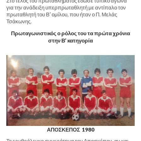
Στο τέλος του πρωταθλήματος έδωσε τυπικό αγώνα
για την ανάδειξη υπερπρωταθλητή με αντίπαλο τον
πρωταθλητή του Β’ ομίλου, που ήταν ο Π. Μελάς
Τσάκωνης.
Πρωταγωνιστικός ο ρόλος του τα πρώτα χρόνια
στην Β’ κατηγορία
ΑΠΟΣΚΕΠΟΣ 1980
Το ερυθρόλευκο συγκρότημα του Αποσκέπου, αν και