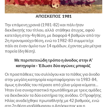
ΑΠΟΣΚΕΠΟΣ 1981
Την επόμενη χρονιά (1981-82) και πάλι ήταν
διεκδικητής του τίτλου, αλλά στάθηκε άτυχος, αφού
κατετάγη στην 4η θέση, με διαφορά 4 βαθμών από την
2η προνομιούχο θέση, ενώ το 1982-83 συμμετείχε
πάλι σε έναν όμιλο των 14 ομάδων, έχοντας μία μέτρια
πορεία (6η θέση).
Με περιπετειώδη τρόπο η άνοδος στην Α’
κατηγορία - Έδωσε δύο αγώνες μπαράζ
Οι προσπάθειες του συλλόγου και το πάθος για άνοδο
στην μεγάλη κατηγορία καρποφόρησαν το 1983-84,
όμως η άνοδός του πέρασε από χίλια-μύρια κύματα…
Ήταν ένα συναρπαστικό πρωτάθλημα με τρεις ομάδες
να διεκδικούν τα δύο εισιτήρια της ανόδου. Ο Προφήτης
Ηλίας αναδείχθηκε πρωταθλητής με 42 βαθμούς, ενώ
στη 2η θέση ισοβάθμησαν ο Απόσκεπος και η