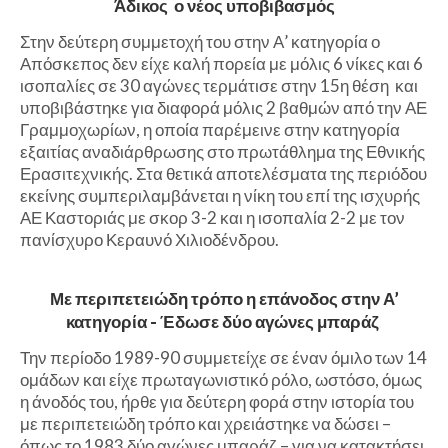
Άδικος ο νέος υποβιβασμός
Στην δεύτερη συμμετοχή του στην Α’ κατηγορία ο
Απόσκεπος δεν είχε καλή πορεία με μόλις 6 νίκες και 6
ισοπαλίες σε 30 αγώνες τερμάτισε στην 15η θέση και
υποβιβάστηκε για διαφορά μόλις 2 βαθμών από την ΑΕ
Γραμμοχωρίων, η οποία παρέμεινε στην κατηγορία
εξαιτίας αναδιάρθρωσης στο πρωτάθλημα της Εθνικής
Ερασιτεχνικής. Στα θετικά αποτελέσματα της περιόδου
εκείνης συμπεριλαμβάνεται η νίκη του επί της ισχυρής
ΑΕ Καστοριάς με σκορ 3-2 και η ισοπαλία 2-2 με τον
πανίσχυρο Κεραυνό Χιλιοδένδρου.
Με περιπετειώδη τρόπο η επάνοδος στην Α’
κατηγορία - Έδωσε δύο αγώνες μπαράζ
Την περίοδο 1989-90 συμμετείχε σε έναν όμιλο των 14
ομάδων και είχε πρωταγωνιστικό ρόλο, ωστόσο, όμως
η άνοδός του, ήρθε για δεύτερη φορά στην ιστορία του
με περιπετειώδη τρόπο και χρειάστηκε να δώσει –
όπως το 1983 δύο αγώνες μπαράζ – για να κατακτήσει