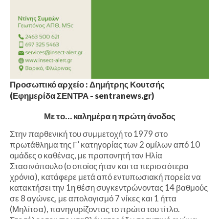
Προσωπικό αρχείο : Δημήτρης Κουτσής
(Εφημερίδα ΣΕΝΤΡΑ - sentranews.gr)
Με το… καλημέρα η πρώτη άνοδος
Στην παρθενική του συμμετοχή το 1979 στο
πρωτάθλημα της Γ’ κατηγορίας των 2 ομίλων από 10
ομάδες ο καθένας, με προπονητή τον Ηλία
Στασινόπουλο (ο οποίος ήταν και τα περισσότερα
χρόνια), κατάφερε μετά από εντυπωσιακή πορεία να
κατακτήσει την 1η θέση συγκεντρώνοντας 14 βαθμούς
σε 8 αγώνες, με απολογισμό 7 νίκες και 1 ήττα
(Μηλίτσα), πανηγυρίζοντας το πρώτο του τίτλο.