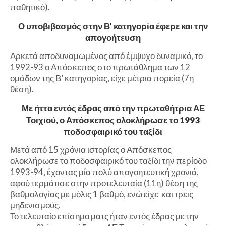
παθητικό).
Ο υποβιβασμός στην Β’ κατηγορία έφερε και την
απογοήτευση
Αρκετά αποδυναμωμένος από έμψυχο δυναμικό, το
1992-93 ο Απόσκεπος στο πρωτάθλημα των 12
ομάδων της Β’ κατηγορίας, είχε μέτρια πορεία (7η
θέση).
Με ήττα εντός έδρας από την πρωταθήτρια ΑΕ
Τοιχιού, ο Απόσκεπος ολοκλήρωσε το 1993
ποδοσφαιρικό του ταξίδι
Μετά από 15 χρόνια ιστορίας ο Απόσκεπος
ολοκλήρωσε το ποδοσφαιρικό του ταξίδι την περίοδο
1993-94, έχοντας μία πολύ απογοητευτική χρονιά,
αφού τερμάτισε στην προτελευταία (11η) θέση της
βαθμολογίας με μόλις 1 βαθμό, ενώ είχε και τρεις
μηδενισμούς.
Το τελευταίο επίσημο ματς ήταν εντός έδρας με την