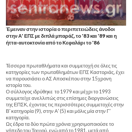
Έμειναν στην ιστορία ο περιπετειώδεις άνοδοι
στην Α' ΕΠΣ με διπλά μπαράζ, το '83 και '89 και η
ήττα-αυτοκτονία από το Κεφαλάρι το '86
Τέσσερα πρωταθλήματα και συμμετοχή σε όλες τις
κατηγορίες των πρωταθλημάτων ΕΠΣ Καστοριάς, έχει
να παρουσιάσει ο ΑΣ Αποσκέπου στην 15χρονη
ιστορία του.
Ο σύλλογος ιδρύθηκε το 1979 και μέχρι το 1993
συμμετείχε ανελλιπώς στις επίσημες διοργανώσεις
της ΕΠΣΚ, έχοντας τις περισσότερες συμμετοχές στην
Β’ κατηγορία (9), στην Α’ (5) και μόλις μία στην Γ’
κατηγορία.
Ως έδρα τα δύο πρώτα χρόνια χρησιμοποιούσε το
γήπεδο του Τοιχιού, ενώ από το 1981, μετά από