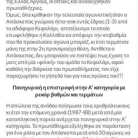
της Ελλάς Άργους, οι οποίες και αναδείχθηκαν
πρωταθλήτριες.
Όμως, όλα κρίθηκαν την τελευταία αγωνιστική όταν ο
Απόσκεπος γνώρισε ήττα-σοκ εντός έδρας (1-3) από
το αδιάφορο Κεφαλάρι, αποτέλεσμα το οποίο
επωφελήθηκε η Καλλιθέα κα απέφυγε την ισοβαθμία
που θα προκαλούσε αγώνα μπαράζ, κι έτσι τερμάτισε
μόνη της στην 2η προνομιούχο θέση. Αντίθετα ο
Απόσκεπος, δεν μπορούσε να πιστέψει πως έχασε το
ματς από μία «φιλική» του ομάδα το Κεφαλάρι, αφού
καθόλη την διάρκεια του πρωταθλήματος τον είχε
παραχωρήσει το γήπεδό του για τους αγώνες του!!!
Πανηγυρική η επιστροφή στην Α’ κατηγορία με
ρεκόρ βαθμών και τερμάτων
Η απώλεια της ανόδου πείσμωσε τους ερυθρόλευκους
κι έτσι την επόμενη χρονιά (1987-88) μετά από μία
καταπληκτική πορεία ανέρχεται πανηγυρικά στην Α’
κατηγορία. Το πρωτάθλημα εξελίχθηκε σε παράσταση
για ένα ρόλο με τον Απόσκεπο μετά από 30 αγώνες να