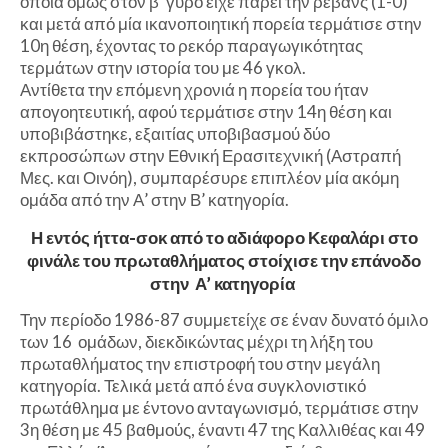
οποία όμως στον β’ γύρο είχε πάρει την ρεβάνς (1-0)
και μετά από μία ικανοποιητική πορεία τερμάτισε στην
10η θέση, έχοντας το ρεκόρ παραγωγικότητας
τερμάτων στην ιστορία του με 46 γκολ.
Αντίθετα την επόμενη χρονιά η πορεία του ήταν
απογοητευτική, αφού τερμάτισε στην 14η θέση και
υποβιβάστηκε, εξαιτίας υποβιβασμού δύο
εκπροσώπων στην Εθνική Ερασιτεχνική (Αστραπή
Μες. και Οινόη), συμπαρέσυρε επιπλέον μία ακόμη
ομάδα από την Α’ στην Β’ κατηγορία.
Η εντός ήττα-σοκ από το αδιάφορο Κεφαλάρι στο
φινάλε του πρωταθλήματος στοίχισε την επάνοδο
στην Α’ κατηγορία
Την περίοδο 1986-87 συμμετείχε σε έναν δυνατό όμιλο
των 16 ομάδων, διεκδικώντας μέχρι τη λήξη του
πρωταθλήματος την επιστροφή του στην μεγάλη
κατηγορία. Τελικά μετά από ένα συγκλονιστικό
πρωτάθλημα με έντονο ανταγωνισμό, τερμάτισε στην
3η θέση με 45 βαθμούς, έναντι 47 της Καλλιθέας και 49