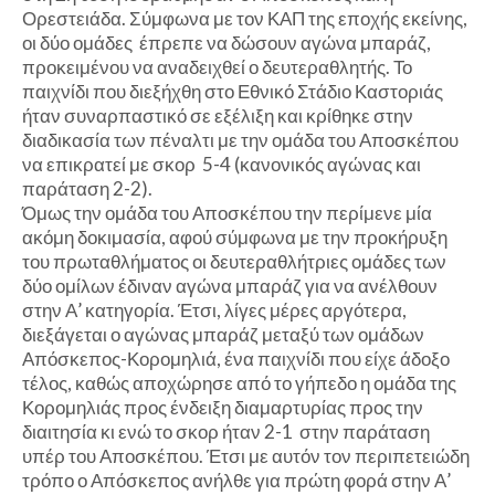
Ορεστειάδα. Σύμφωνα με τον ΚΑΠ της εποχής εκείνης,
οι δύο ομάδες έπρεπε να δώσουν αγώνα μπαράζ,
προκειμένου να αναδειχθεί ο δευτεραθλητής. Το
παιχνίδι που διεξήχθη στο Εθνικό Στάδιο Καστοριάς
ήταν συναρπαστικό σε εξέλιξη και κρίθηκε στην
διαδικασία των πέναλτι με την ομάδα του Αποσκέπου
να επικρατεί με σκορ 5-4 (κανονικός αγώνας και
παράταση 2-2).
Όμως την ομάδα του Αποσκέπου την περίμενε μία
ακόμη δοκιμασία, αφού σύμφωνα με την προκήρυξη
του πρωταθλήματος οι δευτεραθλήτριες ομάδες των
δύο ομίλων έδιναν αγώνα μπαράζ για να ανέλθουν
στην Α’ κατηγορία. Έτσι, λίγες μέρες αργότερα,
διεξάγεται ο αγώνας μπαράζ μεταξύ των ομάδων
Απόσκεπος-Κορομηλιά, ένα παιχνίδι που είχε άδοξο
τέλος, καθώς αποχώρησε από το γήπεδο η ομάδα της
Κορομηλιάς προς ένδειξη διαμαρτυρίας προς την
διαιτησία κι ενώ το σκορ ήταν 2-1 στην παράταση
υπέρ του Αποσκέπου. Έτσι με αυτόν τον περιπετειώδη
τρόπο ο Απόσκεπος ανήλθε για πρώτη φορά στην Α’