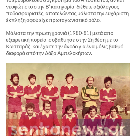
νεοφώτιστο στην Β’ κατηγορία, διέθετε αξιόλογους
ποδοσφαιριστές, αποτελώντας μάλιστα την ευχάριστη
έκπληξη αφού είχε πρωταγωνιστικό ρόλο.
Μάλιστα την πρώτη χρονιά (1980-81) μετά από
εξαιρετική πορεία ισοβάθμησε στην 2η θέση με το
Κωσταράζι και έχασε την άνοδο για ένα μόλις βαθμό
διαφορά από την Δόξα Αμπελοκήπων.