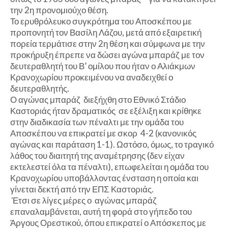
την 2η προνομιούχο θέση.
Το ερυθρόλευκο συγκρότημα του Αποσκέπου με
προπονητή τον Βασίλη Λάζου, μετά από εξαιρετική
πορεία τερμάτισε στην 2η θέση και σύμφωνα με την
προκήρυξη έπρεπε να δώσει αγώνα μπαράζ με τον
δευτεραθλητή του Β’ ομίλου που ήταν ο Αλιάκμων
Κρανοχωρίου προκειμένου να αναδειχθεί ο
δευτεραθλητής.
Ο αγώνας μπαράζ διεξήχθη στο Εθνικό Στάδιο
Καστοριάς ήταν δραματικός σε εξέλιξη και κρίθηκε
στην διαδικασία των πέναλτι με την ομάδα του
Αποσκέπου να επικρατεί με σκορ 4-2 (κανονικός
αγώνας και παράταση 1-1). Ωστόσο, όμως, το τραγικό
λάθος του διαιτητή της αναμέτρησης (δεν είχαν
εκτελεστεί όλα τα πέναλτι), επωφελείται η ομάδα του
Κρανοχωρίου υποβάλλοντας ένσταση η οποία και
γίνεται δεκτή από την ΕΠΣ Καστοριάς.
Έτσι σε λίγες μέρες ο αγώνας μπαράζ
επαναλαμβάνεται, αυτή τη φορά στο γήπεδο του
Άργους Ορεστικού, όπου επικρατεί ο Απόσκεπος με