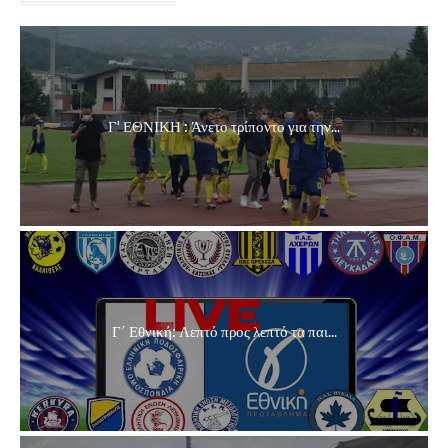
Γ' ΕΘΝΙΚΗ : Άνετο τρίποντο για την...
Γ΄ Εθνική: Λεπτό προς λεπτό τα παι...