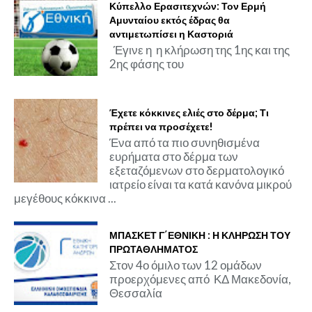
Κύπελλο Ερασιτεχνών: Τον Ερμή
Αμυνταίου εκτός έδρας θα
αντιμετωπίσει η Καστοριά
Έγινε η η κλήρωση της 1ης και της
2ης φάσης του
Έχετε κόκκινες ελιές στο δέρμα; Τι
πρέπει να προσέχετε!
Ένα από τα πιο συνηθισμένα
ευρήματα στο δέρμα των
εξεταζόμενων στο δερματολογικό
ιατρείο είναι τα κατά κανόνα μικρού
μεγέθους κόκκινα ...
ΜΠΑΣΚΕΤ Γ΄ΕΘΝΙΚΗ : Η ΚΛΗΡΩΣΗ ΤΟΥ
ΠΡΩΤΑΘΛΗΜΑΤΟΣ
Στον 4ο όμιλο των 12 ομάδων
προερχόμενες από ΚΔ Μακεδονία,
Θεσσαλία