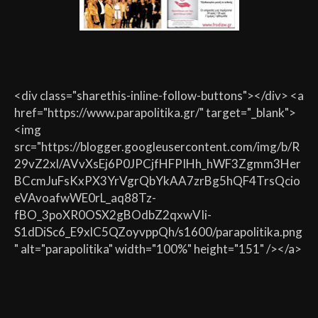
<div class="sharethis-inline-follow-buttons"></div> <a
href="https://www.parapolitika.gr/" target="_blank">
<img
src="https://blogger.googleusercontent.com/img/b/R
29vZ2xl/AVvXsEj6P0JPCjfHFPIHh_hWF3Zgmm3Her
BCcmJuFsKxPX3YrVgrQbYkAA7zrBg5hQF4TrsQcio
eVAvoafwWE0rL_aq88Tz-
fBO_3poXR0OSX2gBOdbZ2qxwVIi-
S1dDiSc6_E9xlC5QZoyvppQh/s1600/parapolitika.png
" alt="parapolitika" width="100%" height="151" /></a>