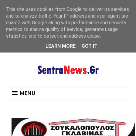
"
This site uses cookies from Google to deliver its services
MENU
and to analyze traffic. Your IP address and user-agent are
shared with Google along with performance and security
metrics to ensure quality of service, generate usage
statistics, and to detect and address abuse.
LEARN MORE
GOT IT
MENU