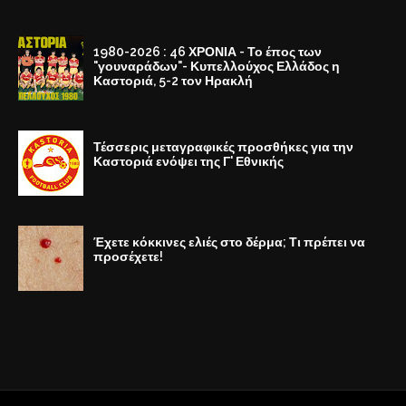
1980-2026 : 46 ΧΡΟΝΙΑ - Το έπος των
"γουναράδων"- Κυπελλούχος Ελλάδος η
Καστοριά, 5-2 τον Ηρακλή
Τέσσερις μεταγραφικές προσθήκες για την
Καστοριά ενόψει της Γ' Εθνικής
Έχετε κόκκινες ελιές στο δέρμα; Τι πρέπει να
προσέχετε!