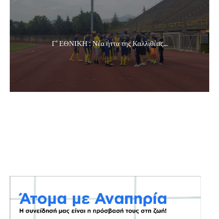
Γ' ΕΘΝΙΚΗ : Νέα ήττα της Καλλιθέας...