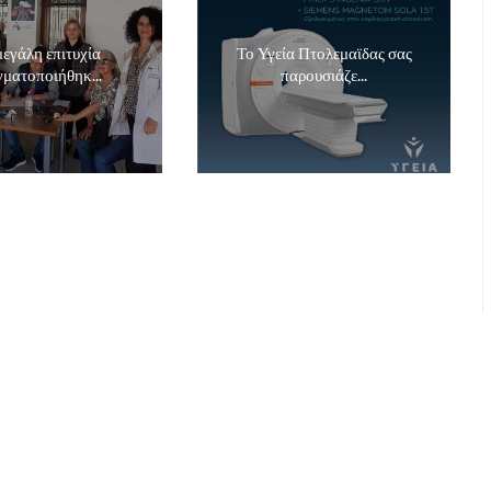
εγάλη επιτυχία
Το Υγεία Πτολεμαϊδας σας
ματοποιήθηκ...
παρουσιάζε...