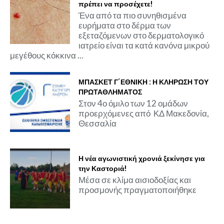
πρέπει να προσέχετε!
Ένα από τα πιο συνηθισμένα
ευρήματα στο δέρμα των
εξεταζόμενων στο δερματολογικό
ιατρείο είναι τα κατά κανόνα μικρού
μεγέθους κόκκινα ...
ΜΠΑΣΚΕΤ Γ΄ΕΘΝΙΚΗ : Η ΚΛΗΡΩΣΗ ΤΟΥ
ΠΡΩΤΑΘΛΗΜΑΤΟΣ
Στον 4ο όμιλο των 12 ομάδων
προερχόμενες από ΚΔ Μακεδονία,
Θεσσαλία
Η νέα αγωνιστική χρονιά ξεκίνησε για
την Καστοριά!
Μέσα σε κλίμα αισιοδοξίας και
προσμονής πραγματοποιήθηκε