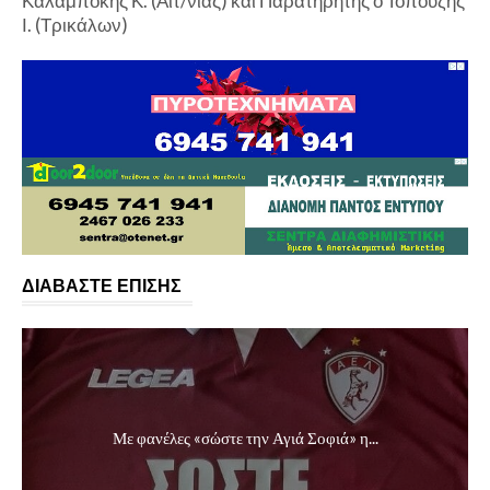
Καλαμπόκης Κ. (Αιτ/νίας) και Παρατηρητής ο Τοπούζης
Ι. (Τρικάλων)
ΔΙΑΒΑΣΤΕ ΕΠΙΣΗΣ
Με φανέλες «σώστε την Αγιά Σοφιά» η...