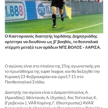
Ο Καστοριανός διαιτητής Ιορδάνης Δημητριάδης
ορίστηκε να διευθύνει ως β’ βοηθός, το θεσσαλικό
ντέρμπι μεταξύ των ομάδων ΝΠΣ ΒΟΛΟΣ - ΛΑΡΙΣΑ.
Ο αγώνας είναι στο πλαίσιο της 25ης αγωνιστικής για
το πρωτάθλημα της super league, και θα διεξαχθεί την
Κυριακή 23 Φεβρουαρίου και ώρα17:15 στο
Πανθεσσαλικό Στάδιο.
Διαιτητής του αγώνα είναι ο Διαμαντόπουλος Α.
(Αρκαδίας), Μεϊντανάς Α. (Αχαϊας), 4ος Τσέτσιλας Κ.
(Γρεβενών ), VAR Κομίνης Γ. (Θεσπρωτίας) AVAR