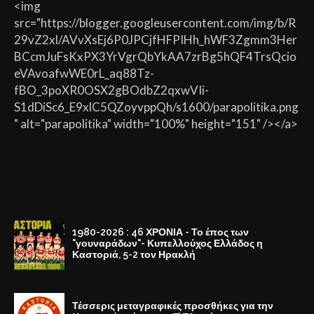
<img
src="https://blogger.googleusercontent.com/img/b/R
29vZ2xl/AVvXsEj6P0JPCjfHFPIHh_hWF3Zgmm3Her
BCcmJuFsKxPX3YrVgrQbYkAA7zrBg5hQF4TrsQcio
eVAvoafwWE0rL_aq88Tz-
fBO_3poXR0OSX2gBOdbZ2qxwVIi-
S1dDiSc6_E9xlC5QZoyvppQh/s1600/parapolitika.png
" alt="parapolitika" width="100%" height="151" /></a>
1980-2026 : 46 ΧΡΟΝΙΑ - Το έπος των
"γουναράδων"- Κυπελλούχος Ελλάδος η
Καστοριά, 5-2 τον Ηρακλή
Τέσσερις μεταγραφικές προσθήκες για την