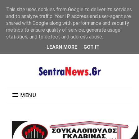
"
This site uses cookies from Google to deliver its services
MENU
and to analyze traffic. Your IP address and user-agent are
shared with Google along with performance and security
metrics to ensure quality of service, generate usage
statistics, and to detect and address abuse.
LEARN MORE
GOT IT
MENU