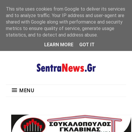
"
This site uses cookies from Google to deliver its services
MENU
and to analyze traffic. Your IP address and user-agent are
shared with Google along with performance and security
metrics to ensure quality of service, generate usage
statistics, and to detect and address abuse.
LEARN MORE
GOT IT
MENU