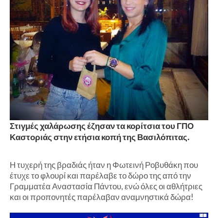
Στιγμές χαλάρωσης έζησαν τα κορίτσια του ΓΠΟ
Καστοριάς στην ετήσια κοπή της Βασιλόπιτας.
Η τυχερή της βραδιάς ήταν η Φωτεινή Ροβυθάκη που
έτυχε το φλουρί και παρέλαβε το δώρο της από την
Γραμματέα Αναστασία Πάντου, ενώ όλες οι αθλήτριες
και οι προπονητές παρέλαβαν αναμνηστικά δώρα!