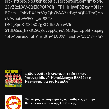
src="https://blogger.googleusercontent.com/img/b/R
29vZ2xl/AVvXsEj6P0JPCjfHFPIHh_hWF3Zgmm3Her
BCcmJuFsKxPX3YrVgrQbYkAA7zrBg5hQF4TrsQcio
eVAvoafwWE0rL_aq88Tz-
fBO_3poXR0OSX2gBOdbZ2qxwVIi-
S1dDiSc6_E9xlC5QZoyvppQh/s1600/parapolitika.png
" alt="parapolitika" width="100%" height="151" /></a>
1980-2026 : 46 ΧΡΟΝΙΑ - Το έπος των
"γουναράδων"- Κυπελλούχος Ελλάδος η
Καστοριά, 5-2 τον Ηρακλή
Τέσσερις μεταγραφικές προσθήκες για την
Καστοριά ενόψει της Γ' Εθνικής