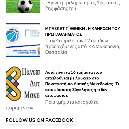
Έγινε η η κλήρωση της 1ης και της
2ης φάσης του
ΜΠΑΣΚΕΤ Γ΄ΕΘΝΙΚΗ : Η ΚΛΗΡΩΣΗ ΤΟΥ
ΠΡΩΤΑΘΛΗΜΑΤΟΣ
Στον 4ο όμιλο των 12 ομάδων
προερχόμενες από ΚΔ Μακεδονία,
Θεσσαλία
Αυτά είναι τα 10 τμήματα που
απειλούνται με λουκέτο στο
Πανεπιστήμιο Δυτικής Μακεδονίας -Τι
αποφάσισε η Σύγκλητος ή τι δεν
αποφάσισε
Ποια τμήματα και σχολές
παραμένουν
FOLLOW US ON FACEBOOK