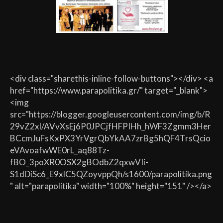
<div class="sharethis-inline-follow-buttons"></div> <a
href="https://www.parapolitika.gr/" target="_blank">
<img
src="https://blogger.googleusercontent.com/img/b/R
29vZ2xl/AVvXsEj6P0JPCjfHFPIHh_hWF3Zgmm3Her
BCcmJuFsKxPX3YrVgrQbYkAA7zrBg5hQF4TrsQcio
eVAvoafwWE0rL_aq88Tz-
fBO_3poXR0OSX2gBOdbZ2qxwVIi-
S1dDiSc6_E9xlC5QZoyvppQh/s1600/parapolitika.png
" alt="parapolitika" width="100%" height="151" /></a>