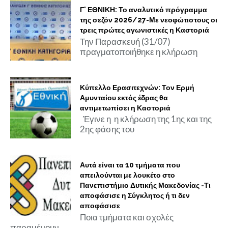
Γ' ΕΘΝΙΚΗ: Το αναλυτικό πρόγραμμα
της σεζόν 2026/27-Με νεοφώτιστους οι
τρεις πρώτες αγωνιστικές η Καστοριά
Την Παρασκευή (31/07)
πραγματοποιήθηκε η κλήρωση
Κύπελλο Ερασιτεχνών: Τον Ερμή
Αμυνταίου εκτός έδρας θα
αντιμετωπίσει η Καστοριά
Έγινε η η κλήρωση της 1ης και της
2ης φάσης του
Αυτά είναι τα 10 τμήματα που
απειλούνται με λουκέτο στο
Πανεπιστήμιο Δυτικής Μακεδονίας -Τι
αποφάσισε η Σύγκλητος ή τι δεν
αποφάσισε
Ποια τμήματα και σχολές
παραμένουν