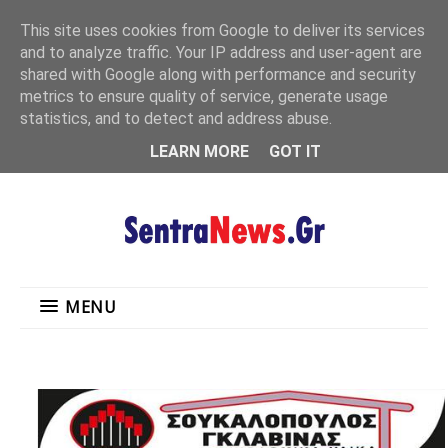
"
This site uses cookies from Google to deliver its services
MENU
and to analyze traffic. Your IP address and user-agent are
shared with Google along with performance and security
metrics to ensure quality of service, generate usage
statistics, and to detect and address abuse.
LEARN MORE
GOT IT
MENU