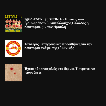
1980-2026 : 46 ΧΡΟΝΙΑ - Το έπος των
"γουναράδων"- Κυπελλούχος Ελλάδος η
Καστοριά, 5-2 τον Ηρακλή
Τέσσερις μεταγραφικές προσθήκες για την
Καστοριά ενόψει της Γ' Εθνικής
Έχετε κόκκινες ελιές στο δέρμα; Τι πρέπει να
προσέχετε!