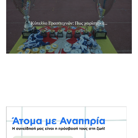
Κύπελλο Ερασιτεχνών: Πως χωρίστηκα...