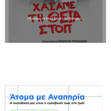
«Χάσαμε τη Θεία Στοπ» Το θεατρικό...