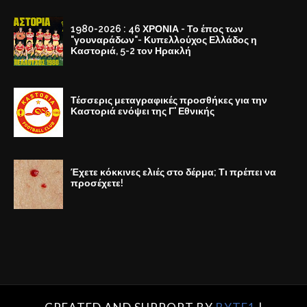
1980-2026 : 46 ΧΡΟΝΙΑ - Το έπος των
"γουναράδων"- Κυπελλούχος Ελλάδος η
Καστοριά, 5-2 τον Ηρακλή
Τέσσερις μεταγραφικές προσθήκες για την
Καστοριά ενόψει της Γ' Εθνικής
Έχετε κόκκινες ελιές στο δέρμα; Τι πρέπει να
προσέχετε!