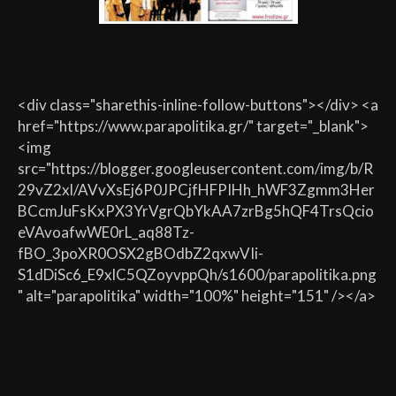
<div class="sharethis-inline-follow-buttons"></div> <a
href="https://www.parapolitika.gr/" target="_blank">
<img
src="https://blogger.googleusercontent.com/img/b/R
29vZ2xl/AVvXsEj6P0JPCjfHFPIHh_hWF3Zgmm3Her
BCcmJuFsKxPX3YrVgrQbYkAA7zrBg5hQF4TrsQcio
eVAvoafwWE0rL_aq88Tz-
fBO_3poXR0OSX2gBOdbZ2qxwVIi-
S1dDiSc6_E9xlC5QZoyvppQh/s1600/parapolitika.png
" alt="parapolitika" width="100%" height="151" /></a>