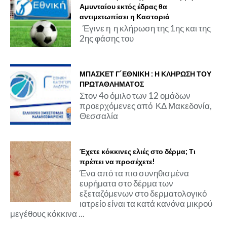
Αμυνταίου εκτός έδρας θα
αντιμετωπίσει η Καστοριά
Έγινε η η κλήρωση της 1ης και της
2ης φάσης του
ΜΠΑΣΚΕΤ Γ΄ΕΘΝΙΚΗ : Η ΚΛΗΡΩΣΗ ΤΟΥ
ΠΡΩΤΑΘΛΗΜΑΤΟΣ
Στον 4ο όμιλο των 12 ομάδων
προερχόμενες από ΚΔ Μακεδονία,
Θεσσαλία
Έχετε κόκκινες ελιές στο δέρμα; Τι
πρέπει να προσέχετε!
Ένα από τα πιο συνηθισμένα
ευρήματα στο δέρμα των
εξεταζόμενων στο δερματολογικό
ιατρείο είναι τα κατά κανόνα μικρού
μεγέθους κόκκινα ...