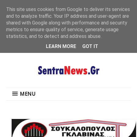
"
This site uses cookies from Google to deliver its services
MENU
and to analyze traffic. Your IP address and user-agent are
shared with Google along with performance and security
metrics to ensure quality of service, generate usage
statistics, and to detect and address abuse.
LEARN MORE
GOT IT
MENU