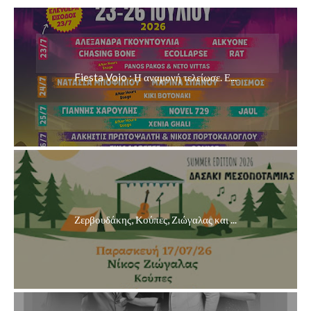
Fiesta Voio : Η αναμονή τελείωσε. Ε...
Ζερβουδάκης, Κούπες, Ζιώγαλας και ...