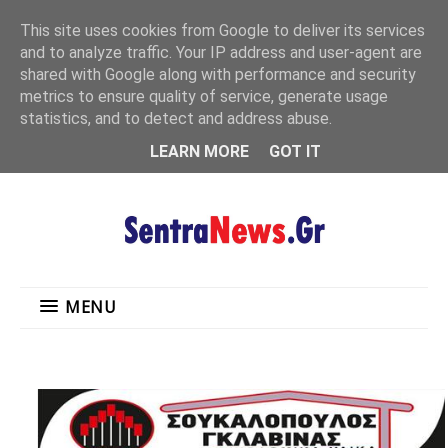
"
This site uses cookies from Google to deliver its services
MENU
and to analyze traffic. Your IP address and user-agent are
shared with Google along with performance and security
metrics to ensure quality of service, generate usage
statistics, and to detect and address abuse.
LEARN MORE
GOT IT
MENU