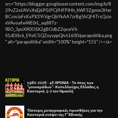
src="https://blogger.googleusercontent.com/img/b/R
29vZ2xl/AVvXsEj6P0JPCjfHFPIHh_hWF3Zgmm3Her
BCcmJuFsKxPX3YrVgrQbYkAA7zrBg5hQF4TrsQcio
eVAvoafwWE0rL_aq88Tz-
fBO_3poXR0OSX2gBOdbZ2qxwVIi-
S1dDiSc6_E9xlC5QZoyvppQh/s1600/parapolitika.png
" alt="parapolitika" width="100%" height="151" /></a>
1980-2026 : 46 ΧΡΟΝΙΑ - Το έπος των
"γουναράδων"- Κυπελλούχος Ελλάδος η
Καστοριά, 5-2 τον Ηρακλή
Τέσσερις μεταγραφικές προσθήκες για την
Καστοριά ενόψει της Γ' Εθνικής