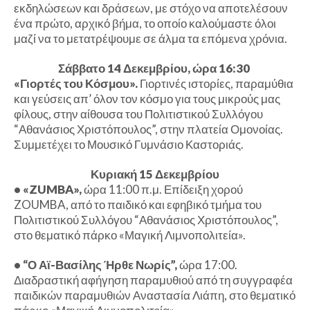
εκδηλώσεων και δράσεων, με στόχο να αποτελέσουν
ένα πρώτο, αρχικό βήμα, το οποίο καλούμαστε όλοι
μαζί να το μετατρέψουμε σε άλμα τα επόμενα χρόνια.
Σάββατο 14 Δεκεμβρίου, ώρα 16:30
«Γιορτές του Κόσμου».
Γιορτινές ιστορίες, παραμύθια
και γεύσεις απ’ όλον τον κόσμο για τους μικρούς μας
φίλους, στην αίθουσα του Πολιτιστικού Συλλόγου
“Αθανάσιος Χριστόπουλος”, στην πλατεία Ομονοίας.
Συμμετέχει το Μουσικό Γυμνάσιο Καστοριάς.
Κυριακή 15 Δεκεμβρίου
•
«ZUMBA»,
ώρα 11:00 π.μ. Επίδειξη χορού
ZOUMBA, από το παιδικό και εφηβικό τμήμα του
Πολιτιστικού Συλλόγου “Αθανάσιος Χριστόπουλος”,
στο θεματικό πάρκο «Μαγική Λιμνοπολιτεία».
•
“Ο Αϊ-Βασίλης Ήρθε Νωρίς”,
ώρα 17:00.
Διαδραστική αφήγηση παραμυθιού από τη συγγραφέα
παιδικών παραμυθιών Αναστασία Λιάπη, στο θεματικό