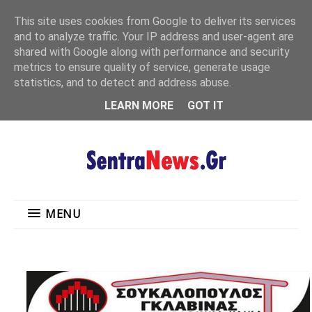
"
This site uses cookies from Google to deliver its services
MENU
and to analyze traffic. Your IP address and user-agent are
shared with Google along with performance and security
metrics to ensure quality of service, generate usage
statistics, and to detect and address abuse.
LEARN MORE
GOT IT
MENU