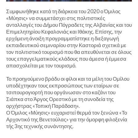
Συμφωνήθηκε κατά τη διάρκεια του 2020 ο Όμιλος
«Μύησις» να συμμετάσχει στις πολιτιστικές
ανταλλαγές του Δήμου Πόγραδετς της Αλβανίας και του
Επιμελητηρίου Κεφαλονιάς και Ιθάκης. Επίσης, την
ερχόμενη άνοιξη προγραμματίστηκε η διεξαγωγή
εκπαιδευτικού σεμιναρίου στην Καστοριά σχετικά με
τον πολιτιστικό τουρισμό που θα απευθύνεται σε όλους
τους επαγγελματικούς κλάδους που άμεσα ή έμμεσα
απασχολείται με τον τουρισμό.
Το προηγούμενο βράδυ οι φίλοι και τα μέλη του Ομίλου
υποδέχτηκαν τους εκπροσώπους των εταίρων σε
τσιπουρογιορτή που οργάνωσαν στο καζάνι του
Σιάπκα στο Άργος Ορεστικό με τη συνοδεία της
ορχήστρας «Τοπική Παράδοση».
Ο Όμιλος «Μύησις» ευχαριστεί θερμά τον ξενώνα «Το
Αρχοντικό της Βενετούλας» για την όμορφη φιλοξενία
τής 3ης τεχνικής συνάντησης.