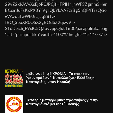
29vZ2xl/AVvXsEj6P0JPCjfHFPIHh_hWF3Zgmm3Her
BCcmJuFsKxPX3YrVgrQbYkAA7zrBg5hQF4TrsQcio
eVAvoafwWE0rL_aq88Tz-
fBO_3poXR0OSX2gBOdbZ2qxwVIi-
S1dDiSc6_E9xlC5QZoyvppQh/s1600/parapolitika.png
" alt="parapolitika" width="100%" height="151" /></a>
1980-2026 : 46 ΧΡΟΝΙΑ - Το έπος των
"γουναράδων"- Κυπελλούχος Ελλάδος η
Καστοριά, 5-2 τον Ηρακλή
Τέσσερις μεταγραφικές προσθήκες για την
Καστοριά ενόψει της Γ' Εθνικής