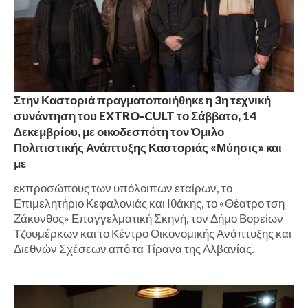
Στην Καστοριά πραγματοποιήθηκε η 3η τεχνική
συνάντηση του EXTRO-CULT το Σάββατο, 14
Δεκεμβρίου, με οικοδεσπότη τον Όμιλο
Πολιτιστικής Ανάπτυξης Καστοριάς «Μύησις» και
με
εκπροσώπους των υπόλοιπων εταίρων, το
Επιμελητήριο Κεφαλονιάς και Ιθάκης, το «Θέατρο τση
Ζάκυνθος» Επαγγελματική Σκηνή, τον Δήμο Βορείων
Τζουμέρκων και το Κέντρο Οικονομικής Ανάπτυξης και
Διεθνών Σχέσεων από τα Τίρανα της Αλβανίας.