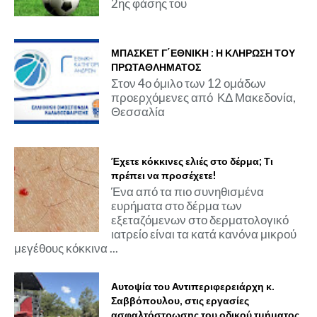
2ης φάσης του
ΜΠΑΣΚΕΤ Γ΄ΕΘΝΙΚΗ : Η ΚΛΗΡΩΣΗ ΤΟΥ
ΠΡΩΤΑΘΛΗΜΑΤΟΣ
Στον 4ο όμιλο των 12 ομάδων
προερχόμενες από ΚΔ Μακεδονία,
Θεσσαλία
Έχετε κόκκινες ελιές στο δέρμα; Τι
πρέπει να προσέχετε!
Ένα από τα πιο συνηθισμένα
ευρήματα στο δέρμα των
εξεταζόμενων στο δερματολογικό
ιατρείο είναι τα κατά κανόνα μικρού
μεγέθους κόκκινα ...
Αυτοψία του Αντιπεριφερειάρχη κ.
Σαββόπουλου, στις εργασίες
ασφαλτόστρωσης του οδικού τμήματος