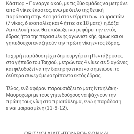
Κάστωρ – Παναργειακού, με τις δύο ομάδες να μετράνε
από 4 νίκες έκαστος, ενώ με όπλο της θετική
παράδοση στην Κορησό στο ντέρμπι των μαυραετών
(7 νίκες, 6 ισοπαλίες και 4 ήττες σε 18 ματς) η Δόξα
Αμπελοκήπων, θα επιδιώξει να ρεφάρει την εντός
έδρας ήττα της περασμένης αγωνιστικής, όμως και οι
γηπεδούχοι αναζητούν την πρώτη νίκη εντός έδρας.
Ισχυρή παράδοση έχει δημιουργήσει η Πεντάβρυσος
στο γήπεδο του Τοιχιού, μετρώντας 4 νίκες σε 5 αγώνες
και φιλοδοξεί να την διατηρήσει και να σημειώσει το
δεύτερο συνεχόμενο τρίποντο εκτός έδρας.
Τέλος, ενδιαφέρον παρουσιάζει το ματς Νταηλάκη-
Μαυροχώρι με τους γηπεδούχους να ψάχνουν την
πρώτη τους νίκη στο πρωτάθλημα, ενώ η παράδοση
είναι μοιρασμένη (11-8-12).
ΟΡΙΣΜΟΙ ΔΙΑΙΤΗΤΩΝ-ΒΟΗΘΩΝ ΚΑΙ