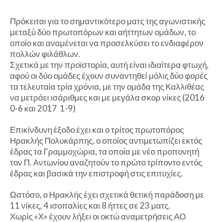
Πρόκειται για το σημαντικότερο ματς της αγωνιστικής
μεταξύ δύο πρωτοπόρων και αήττητων ομάδων, το
οποίο και αναμένεται να προσελκύσει το ενδιαφέρον
πολλών φιλάθλων.
Σχετικά με την προϊστορία, αυτή είναι ιδιαίτερα φτωχή,
αφού οι δύο ομάδες έχουν συναντηθεί μόλις δύο φορές
τα τελευταία τρία χρόνια, με την ομάδα της Καλλιθέας
να μετράει ισάριθμες και με μεγάλα σκορ νίκες (2016
0-6 και 2017 1-9)
Επικίνδυνη έξοδο έχει και ο τρίτος πρωτοπόρος
Ηρακλής Πολυκάρπης, ο οποίος αντιμετωπίζει εκτός
έδρας τα Γραμμοχώρια, τα οποία με νέο προπονητή
τον Π. Αντωνίου αναζητούν το πρώτο τρίποντο εντός
έδρας και βασικά την επιστροφή στις επιτυχίες.
Ωστόσο, ο Ηρακλής έχει σχετικά θετική παράδοση με
11 νίκες, 4 ισοπαλίες και 8 ήττες σε 23 ματς.
Χωρίς «Χ» έχουν λήξει οι οκτώ αναμετρήσεις ΑΟ