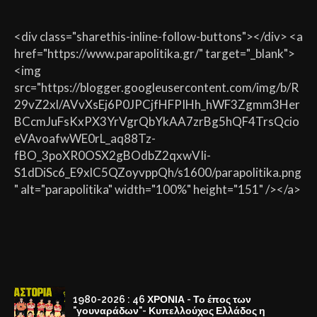
<div class="sharethis-inline-follow-buttons"></div> <a
href="https://www.parapolitika.gr/" target="_blank">
<img
src="https://blogger.googleusercontent.com/img/b/R
29vZ2xl/AVvXsEj6P0JPCjfHFPIHh_hWF3Zgmm3Her
BCcmJuFsKxPX3YrVgrQbYkAA7zrBg5hQF4TrsQcio
eVAvoafwWE0rL_aq88Tz-
fBO_3poXR0OSX2gBOdbZ2qxwVIi-
S1dDiSc6_E9xlC5QZoyvppQh/s1600/parapolitika.png
" alt="parapolitika" width="100%" height="151" /></a>
1980-2026 : 46 ΧΡΟΝΙΑ - Το έπος των
"γουναράδων"- Κυπελλούχος Ελλάδος η