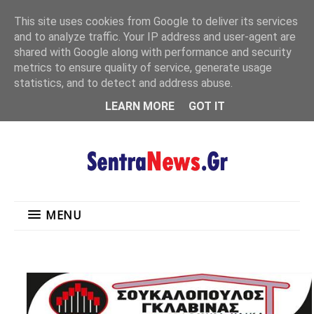
"
This site uses cookies from Google to deliver its services
MENU
and to analyze traffic. Your IP address and user-agent are
shared with Google along with performance and security
metrics to ensure quality of service, generate usage
statistics, and to detect and address abuse.
LEARN MORE
GOT IT
MENU