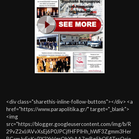
<div class="sharethis-inline-follow-buttons"></div> <a
href="https://www.parapolitika.gr/" target="_blank">
<img
src="https://blogger.googleusercontent.com/img/b/R
29vZ2xl/AVvXsEj6P0JPCjfHFPIHh_hWF3Zgmm3Her
BCcmJuFsKxPX3YrVgrQbYkAA7zrBg5hQF4TrsQcio