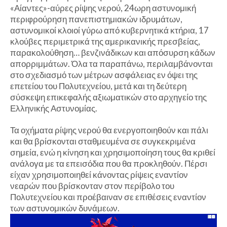
«Αίαντες»-αύρες ρίψης νερού, 24ωρη αστυνομική
περιφρούρηση πανεπιστημιακών ιδρυμάτων,
αστυνομικοί κλοιοί γύρω από κυβερνητικά κτήρια, 17
κλούβες περιμετρικά της αμερικανικής πρεσβείας,
παρακολούθηση… βενζινάδικων και απόσυρση κάδων
απορριμμάτων. Όλα τα παραπάνω, περιλαμβάνονται
στο σχεδιασμό των μέτρων ασφάλειας εν όψει της
επετείου του Πολυτεχνείου, μετά και τη δεύτερη
σύσκεψη επικεφαλής αξιωματικών στο αρχηγείο της
Ελληνικής Αστυνομίας.
Τα οχήματα ρίψης νερού θα ενεργοποιηθούν και πάλι
και θα βρίσκονται σταθμευμένα σε συγκεκριμένα
σημεία, ενώ η κίνηση και χρησιμοποίηση τους θα κριθεί
ανάλογα με τα επεισόδια που θα προκληθούν. Πέρσι
είχαν χρησιμοποιηθεί κάνοντας ρίψεις εναντίον
νεαρών που βρίσκονταν στον περίβολο του
Πολυτεχνείου και προέβαιναν σε επιθέσεις εναντίον
των αστυνομικών δυνάμεων.