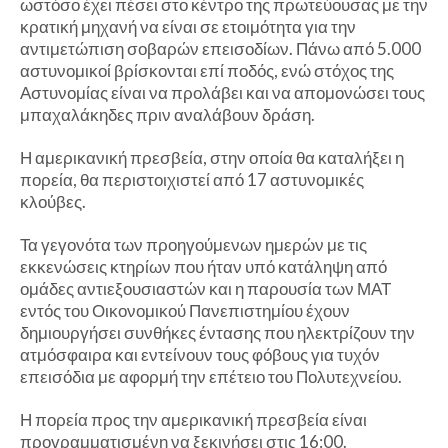
ωστόσο έχει πέσει στο κέντρο της πρωτεύουσας με την
κρατική μηχανή να είναι σε ετοιμότητα για την
αντιμετώπιση σοβαρών επεισοδίων. Πάνω από 5.000
αστυνομικοί βρίσκονται επί ποδός, ενώ στόχος της
Αστυνομίας είναι να προλάβει και να απομονώσει τους
μπαχαλάκηδες πριν αναλάβουν δράση.
Η αμερικανική πρεσβεία, στην οποία θα καταλήξει η
πορεία, θα περιστοιχιστεί από 17 αστυνομικές
κλούβες.
Τα γεγονότα των προηγούμενων ημερών με τις
εκκενώσεις κτηρίων που ήταν υπό κατάληψη από
ομάδες αντιεξουσιαστών και η παρουσία των ΜΑΤ
εντός του Οικονομικού Πανεπιστημίου έχουν
δημιουργήσει συνθήκες έντασης που ηλεκτρίζουν την
ατμόσφαιρα και εντείνουν τους φόβους για τυχόν
επεισόδια με αφορμή την επέτειο του Πολυτεχνείου.
Η πορεία προς την αμερικανική πρεσβεία είναι
προγραμματισμένη να ξεκινήσει στις 16:00.