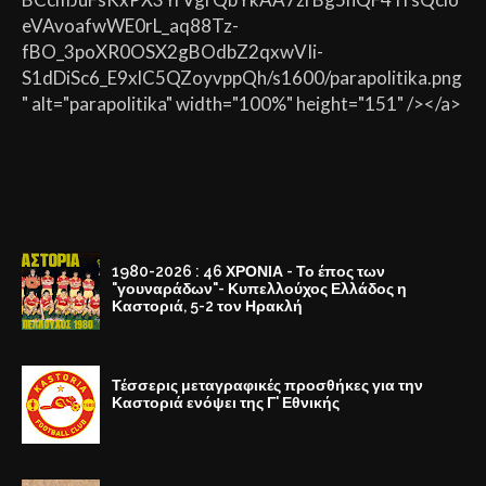
eVAvoafwWE0rL_aq88Tz-
fBO_3poXR0OSX2gBOdbZ2qxwVIi-
S1dDiSc6_E9xlC5QZoyvppQh/s1600/parapolitika.png
" alt="parapolitika" width="100%" height="151" /></a>
1980-2026 : 46 ΧΡΟΝΙΑ - Το έπος των
"γουναράδων"- Κυπελλούχος Ελλάδος η
Καστοριά, 5-2 τον Ηρακλή
Τέσσερις μεταγραφικές προσθήκες για την
Καστοριά ενόψει της Γ' Εθνικής