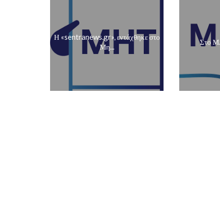
Η «sentranews.gr», εντάχθηκε στο
Στο Μ
Μη...