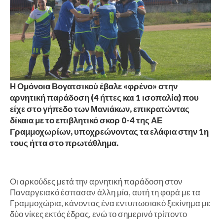
Η Ομόνοια Βογατσικού έβαλε «φρένο» στην
αρνητική παράδοση (4 ήττες και 1 ισοπαλία) που
είχε στο γήπεδο των Μανιάκων, επικρατώντας
δίκαια με το επιβλητικό σκορ 0-4 της ΑΕ
Γραμμοχωρίων, υποχρεώνοντας τα ελάφια στην 1η
τους ήττα στο πρωτάθλημα.
Οι αρκούδες μετά την αρνητική παράδοση στον
Παναργειακό έσπασαν άλλη μία, αυτή τη φορά με τα
Γραμμοχώρια, κάνοντας ένα εντυπωσιακό ξεκίνημα με
δύο νίκες εκτός έδρας, ενώ το σημερινό τρίποντο