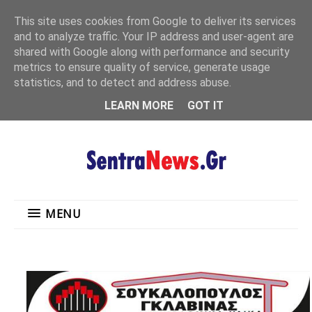
"
This site uses cookies from Google to deliver its services
MENU
and to analyze traffic. Your IP address and user-agent are
shared with Google along with performance and security
metrics to ensure quality of service, generate usage
statistics, and to detect and address abuse.
LEARN MORE
GOT IT
MENU