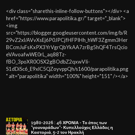
<div class="sharethis-inline-follow-buttons"></div> <a
href="https://www.parapolitika.gr/" target="_blank">
<img
src="https://blogger.googleusercontent.com/img/b/R
29vZ2xl/AVvXsEj6P0JPCjfHFPIHh_hWF3Zgmm3Her
BCcmJuFsKxPX3YrVgrQbYkAA7zrBg5hQF4TrsQcio
eVAvoafwWE0rL_aq88Tz-
fBO_3poXR0OSX2gBOdbZ2qxwVIi-
S1dDiSc6_E9xlC5QZoyvppQh/s1600/parapolitika.png
" alt="parapolitika" width="100%" height="151" /></a>
1980-2026 : 46 ΧΡΟΝΙΑ - Το έπος των
"γουναράδων"- Κυπελλούχος Ελλάδος η
Καστοριά, 5-2 τον Ηρακλή