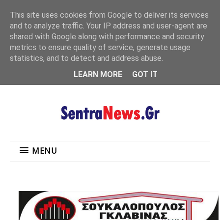
"
This site uses cookies from Google to deliver its services
MENU
and to analyze traffic. Your IP address and user-agent are
shared with Google along with performance and security
metrics to ensure quality of service, generate usage
statistics, and to detect and address abuse.
LEARN MORE
GOT IT
MENU