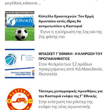
μεγέθους κόκκινα ...
Κύπελλο Ερασιτεχνών: Τον Ερμή
Αμυνταίου εκτός έδρας θα
αντιμετωπίσει η Καστοριά
Έγινε η η κλήρωση της 1ης και της
2ης φάσης του
ΜΠΑΣΚΕΤ Γ΄ΕΘΝΙΚΗ : Η ΚΛΗΡΩΣΗ ΤΟΥ
ΠΡΩΤΑΘΛΗΜΑΤΟΣ
Στον 4ο όμιλο των 12 ομάδων
προερχόμενες από ΚΔ Μακεδονία,
Θεσσαλία
Τέσσερις μεταγραφικές προσθήκες για
την Καστοριά ενόψει της Γ' Εθνικής
Στην ενίσχυση του ρόστερ της
ενόψει της νέας αγωνιστικής