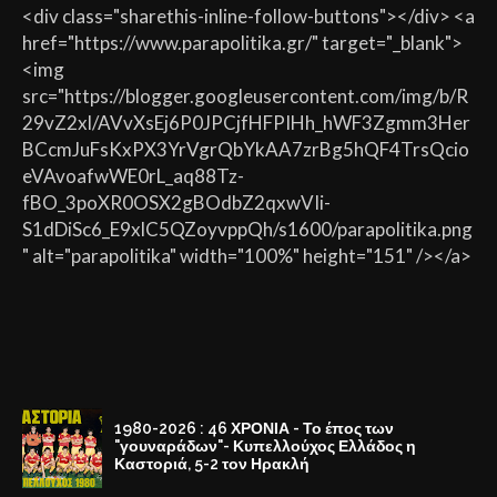
<div class="sharethis-inline-follow-buttons"></div> <a
href="https://www.parapolitika.gr/" target="_blank">
<img
src="https://blogger.googleusercontent.com/img/b/R
29vZ2xl/AVvXsEj6P0JPCjfHFPIHh_hWF3Zgmm3Her
BCcmJuFsKxPX3YrVgrQbYkAA7zrBg5hQF4TrsQcio
eVAvoafwWE0rL_aq88Tz-
fBO_3poXR0OSX2gBOdbZ2qxwVIi-
S1dDiSc6_E9xlC5QZoyvppQh/s1600/parapolitika.png
" alt="parapolitika" width="100%" height="151" /></a>
1980-2026 : 46 ΧΡΟΝΙΑ - Το έπος των
"γουναράδων"- Κυπελλούχος Ελλάδος η
Καστοριά, 5-2 τον Ηρακλή