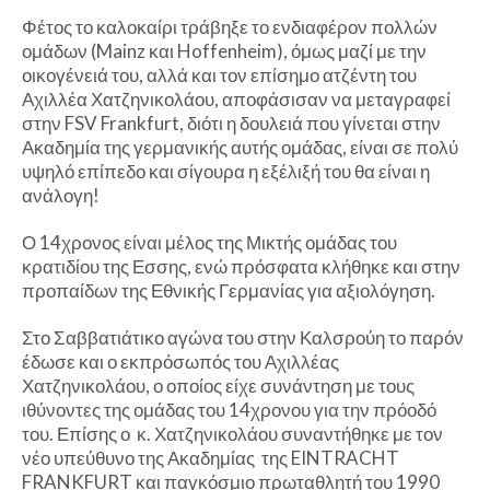
Φέτος το καλοκαίρι τράβηξε το ενδιαφέρον πολλών
ομάδων (Mainz και Hoffenheim), όμως μαζί με την
οικογένειά του, αλλά και τον επίσημο ατζέντη του
Αχιλλέα Χατζηνικολάου, αποφάσισαν να μεταγραφεί
στην FSV Frankfurt, διότι η δουλειά που γίνεται στην
Ακαδημία της γερμανικής αυτής ομάδας, είναι σε πολύ
υψηλό επίπεδο και σίγουρα η εξέλιξή του θα είναι η
ανάλογη!
Ο 14χρονος είναι μέλος της Μικτής ομάδας του
κρατιδίου της Εσσης, ενώ πρόσφατα κλήθηκε και στην
προπαίδων της Εθνικής Γερμανίας για αξιολόγηση.
Στο Σαββατιάτικο αγώνα του στην Καλσρούη το παρόν
έδωσε και ο εκπρόσωπός του Αχιλλέας
Χατζηνικολάου, ο οποίος είχε συνάντηση με τους
ιθύνοντες της ομάδας του 14χρονου για την πρόοδό
του. Επίσης ο κ. Χατζηνικολάου συναντήθηκε με τον
νέο υπεύθυνο της Ακαδημίας της EINTRACHT
FRANKFURT και παγκόσμιο πρωταθλητή του 1990