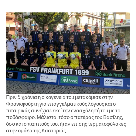
Πριν 5 χρόνια η οικογένειά του μετακόμισε στην
Φρανκφούρτη για επαγγελματικούς λόγους και ο
πιτσιρικάς συνέχισε εκεί την ενασχόλησή του με το
ποδόσφαιρο. Μάλιστα, τόσο ο πατέρας του Βασίλης,
όσο και ο παππούς του, ήταν επίσης τερματοφύλακες
στην ομάδα της Καστοριάς.