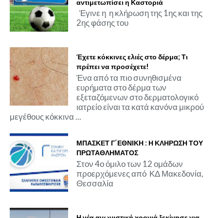
αντιμετωπίσει η Καστοριά
Έγινε η η κλήρωση της 1ης και της
2ης φάσης του
Έχετε κόκκινες ελιές στο δέρμα; Τι
πρέπει να προσέχετε!
Ένα από τα πιο συνηθισμένα
ευρήματα στο δέρμα των
εξεταζόμενων στο δερματολογικό
ιατρείο είναι τα κατά κανόνα μικρού
μεγέθους κόκκινα ...
ΜΠΑΣΚΕΤ Γ΄ΕΘΝΙΚΗ : Η ΚΛΗΡΩΣΗ ΤΟΥ
ΠΡΩΤΑΘΛΗΜΑΤΟΣ
Στον 4ο όμιλο των 12 ομάδων
προερχόμενες από ΚΔ Μακεδονία,
Θεσσαλία
Η νέα αγωνιστική χρονιά ξεκίνησε για