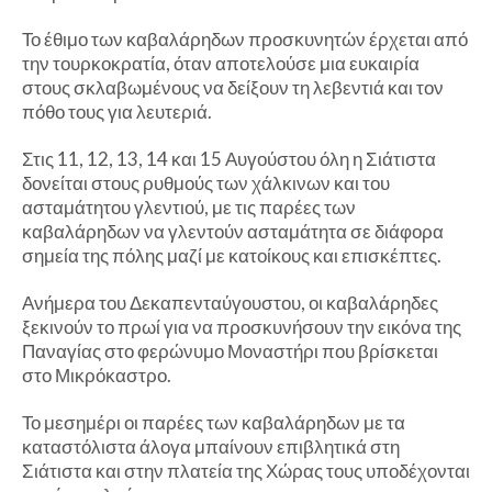
Το έθιμο των καβαλάρηδων προσκυνητών έρχεται από
την τουρκοκρατία, όταν αποτελούσε μια ευκαιρία
στους σκλαβωμένους να δείξουν τη λεβεντιά και τον
πόθο τους για λευτεριά.
Στις 11, 12, 13, 14 και 15 Αυγούστου όλη η Σιάτιστα
δονείται στους ρυθμούς των χάλκινων και του
ασταμάτητου γλεντιού, με τις παρέες των
καβαλάρηδων να γλεντούν ασταμάτητα σε διάφορα
σημεία της πόλης μαζί με κατοίκους και επισκέπτες.
Ανήμερα του Δεκαπενταύγουστου, οι καβαλάρηδες
ξεκινούν το πρωί για να προσκυνήσουν την εικόνα της
Παναγίας στο φερώνυμο Μοναστήρι που βρίσκεται
στο Μικρόκαστρο.
Το μεσημέρι οι παρέες των καβαλάρηδων με τα
καταστόλιστα άλογα μπαίνουν επιβλητικά στη
Σιάτιστα και στην πλατεία της Χώρας τους υποδέχονται