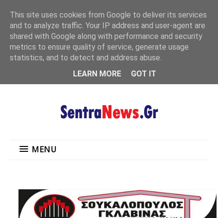
"
This site uses cookies from Google to deliver its services
MENU
and to analyze traffic. Your IP address and user-agent are
shared with Google along with performance and security
metrics to ensure quality of service, generate usage
statistics, and to detect and address abuse.
LEARN MORE
GOT IT
MENU