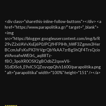
<div class="sharethis-inline-follow-buttons"></div> <a
href="https://www.parapolitika.gr/" target="_blank">
<img
src="https://blogger.googleusercontent.com/img/b/R
29vZ2xl/AVvXsEj6P0JPCjfHFPIHh_hWF3Zgmm3Her
BCcmJuFsKxPX3YrVgrQbYkAA7zrBg5hQF4TrsQcio
eVAvoafwWE0rL_aq88Tz-
fBO_3poXR0OSX2gBOdbZ2qxwVIi-
S1dDiSc6_E9xlC5QZoyvppQh/s1600/parapolitika.png
" alt="parapolitika" width="100%" height="151" /></a>