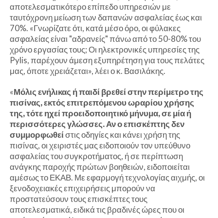
αποτελεσματικότερο επίπεδο υπηρεσιών με
ταυτόχρονη μείωση των δαπανών ασφαλείας έως και
70%. «Γνωρίζατε ότι, κατά μέσο όρο, οι φύλακες
ασφαλείας είναι "αδρανείς" πάνω από το 50-80% του
χρόνο εργασίας τους; Οι ηλεκτρονικές υπηρεσίες της
Pylis, παρέχουν άμεση εξυπηρέτηση για τους πελάτες
μας, όποτε χρειάζεται», λέει ο κ. Βασιλάκης.
«
Μόλις ενήλικας ή παιδί βρεθεί στην περίμετρο της
πισίνας, εκτός επιτρεπόμενου ωραρίου χρήσης
της, τότε ηχεί προειδοποιητικό μήνυμα, σε μία ή
περισσότερες γλώσσες. Αν ο επισκέπτης δεν
συμμορφωθεί
στις οδηγίες και κάνει χρήση της
πισίνας, οι χειριστές μας ειδοποιούν τον υπεύθυνο
ασφαλείας του συγκροτήματος, ή σε περίπτωση
ανάγκης παροχής πρώτων βοηθειών, ειδοποιείται
αμέσως το ΕΚΑΒ. Με εφαρμογή τεχνολογίας αιχμής, οι
ξενοδοχειακές επιχειρήσεις μπορούν να
προστατεύσουν τους επισκέπτες τους
αποτελεσματικά, ειδικά τις βραδινές ώρες που οι