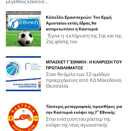
μεγέθους κόκκινα ...
Κύπελλο Ερασιτεχνών: Τον Ερμή
Αμυνταίου εκτός έδρας θα
αντιμετωπίσει η Καστοριά
Έγινε η η κλήρωση της 1ης και της
2ης φάσης του
ΜΠΑΣΚΕΤ Γ΄ΕΘΝΙΚΗ : Η ΚΛΗΡΩΣΗ ΤΟΥ
ΠΡΩΤΑΘΛΗΜΑΤΟΣ
Στον 4ο όμιλο των 12 ομάδων
προερχόμενες από ΚΔ Μακεδονία,
Θεσσαλία
Τέσσερις μεταγραφικές προσθήκες για
την Καστοριά ενόψει της Γ' Εθνικής
Στην ενίσχυση του ρόστερ της
ενόψει της νέας αγωνιστικής