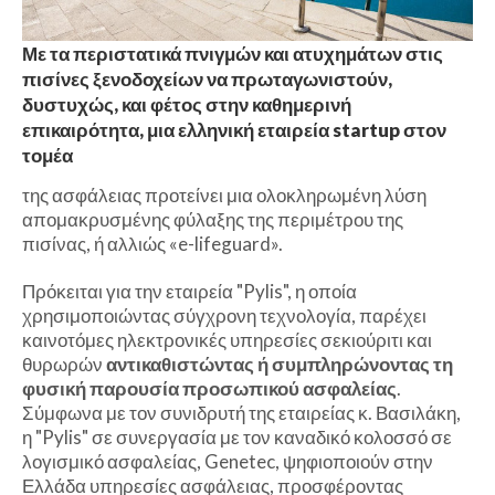
Με τα περιστατικά πνιγμών και ατυχημάτων στις
πισίνες ξενοδοχείων να πρωταγωνιστούν,
δυστυχώς, και φέτος στην καθημερινή
επικαιρότητα, μια ελληνική εταιρεία startup στον
τομέα
της ασφάλειας προτείνει μια ολοκληρωμένη λύση
απομακρυσμένης φύλαξης της περιμέτρου της
πισίνας, ή αλλιώς «e-lifeguard».
Πρόκειται για την εταιρεία "Pylis", η οποία
χρησιμοποιώντας σύγχρονη τεχνολογία, παρέχει
καινοτόμες ηλεκτρονικές υπηρεσίες σεκιούριτι και
θυρωρών
αντικαθιστώντας ή συμπληρώνοντας τη
φυσική παρουσία προσωπικού ασφαλείας
.
Σύμφωνα με τον συνιδρυτή της εταιρείας κ. Βασιλάκη,
η "Pylis" σε συνεργασία με τον καναδικό κολοσσό σε
λογισμικό ασφαλείας, Genetec, ψηφιοποιούν στην
Ελλάδα υπηρεσίες ασφάλειας, προσφέροντας