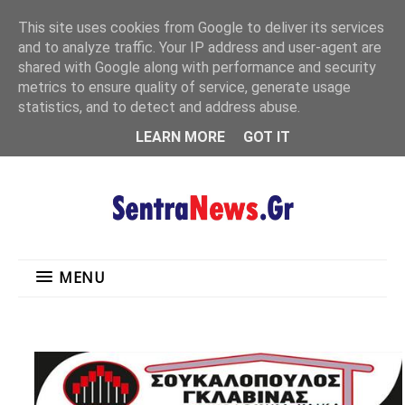
"
This site uses cookies from Google to deliver its services
MENU
and to analyze traffic. Your IP address and user-agent are
shared with Google along with performance and security
metrics to ensure quality of service, generate usage
statistics, and to detect and address abuse.
LEARN MORE
GOT IT
MENU