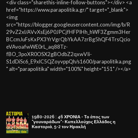
<div class="sharethis-inline-follow-buttons"></div> <a
href="https://www.parapolitika.gr/" target="_blank">
<img
src="https://blogger.googleusercontent.com/img/b/R
29vZ2xl/AVvXsEj6P0JPCjfHFPIHh_hWF3Zgmm3Her
BCcmJuFsKxPX3YrVgrQbYkAA7zrBg5hQF4TrsQcio
eVAvoafwWE0rL_aq88Tz-
fBO_3poXR0OSX2gBOdbZ2qxwVIi-
S1dDiSc6_E9xlC5QZoyvppQh/s1600/parapolitika.png
" alt="parapolitika" width="100%" height="151" /></a>
1980-2026 : 46 ΧΡΟΝΙΑ - Το έπος των
"γουναράδων"- Κυπελλούχος Ελλάδος η
Καστοριά, 5-2 τον Ηρακλή