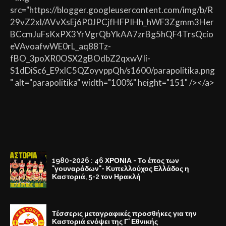
src="https://blogger.googleusercontent.com/img/b/R
29vZ2xl/AVvXsEj6P0JPCjfHFPIHh_hWF3Zgmm3Her
BCcmJuFsKxPX3YrVgrQbYkAA7zrBg5hQF4TrsQcio
eVAvoafwWE0rL_aq88Tz-
fBO_3poXR0OSX2gBOdbZ2qxwVIi-
S1dDiSc6_E9xlC5QZoyvppQh/s1600/parapolitika.png
" alt="parapolitika" width="100%" height="151" /></a>
1980-2026 : 46 ΧΡΟΝΙΑ - Το έπος των
"γουναράδων"- Κυπελλούχος Ελλάδος η
Καστοριά, 5-2 τον Ηρακλή
Τέσσερις μεταγραφικές προσθήκες για την
Καστοριά ενόψει της Γ' Εθνικής