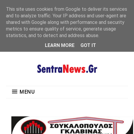
"
This site uses cookies from Google to deliver its services
MENU
and to analyze traffic. Your IP address and user-agent are
shared with Google along with performance and security
metrics to ensure quality of service, generate usage
statistics, and to detect and address abuse.
LEARN MORE
GOT IT
MENU