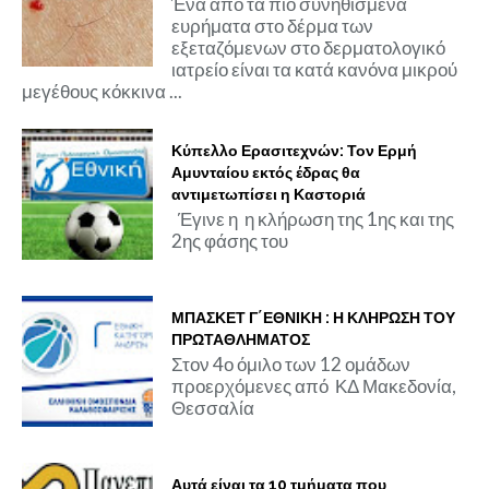
Ένα από τα πιο συνηθισμένα
ευρήματα στο δέρμα των
εξεταζόμενων στο δερματολογικό
ιατρείο είναι τα κατά κανόνα μικρού
μεγέθους κόκκινα ...
Κύπελλο Ερασιτεχνών: Τον Ερμή
Αμυνταίου εκτός έδρας θα
αντιμετωπίσει η Καστοριά
Έγινε η η κλήρωση της 1ης και της
2ης φάσης του
ΜΠΑΣΚΕΤ Γ΄ΕΘΝΙΚΗ : Η ΚΛΗΡΩΣΗ ΤΟΥ
ΠΡΩΤΑΘΛΗΜΑΤΟΣ
Στον 4ο όμιλο των 12 ομάδων
προερχόμενες από ΚΔ Μακεδονία,
Θεσσαλία
Αυτά είναι τα 10 τμήματα που