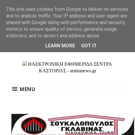
"
This site uses cookies from Google to deliver its services
MENU
and to analyze traffic. Your IP address and user-agent are
shared with Google along with performance and security
metrics to ensure quality of service, generate usage
statistics, and to detect and address abuse.
LEARN MORE
GOT IT
MENU