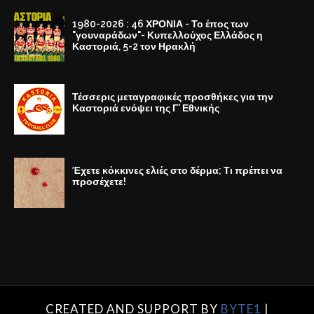
1980-2026 : 46 ΧΡΟΝΙΑ - Το έπος των
"γουναράδων"- Κυπελλούχος Ελλάδος η
Καστοριά, 5-2 τον Ηρακλή
Τέσσερις μεταγραφικές προσθήκες για την
Καστοριά ενόψει της Γ' Εθνικής
Έχετε κόκκινες ελιές στο δέρμα; Τι πρέπει να
προσέχετε!
CREATED AND SUPPORT BY
BYTE1
|