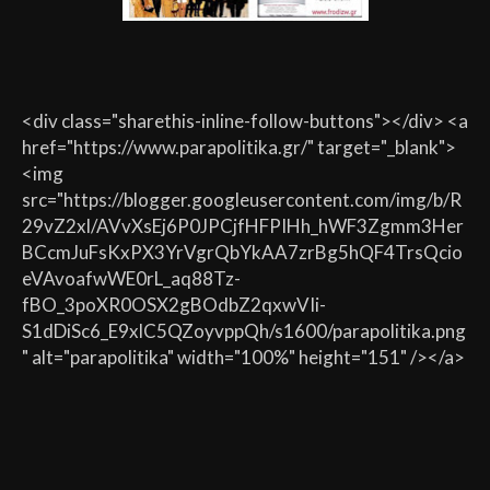
<div class="sharethis-inline-follow-buttons"></div> <a
href="https://www.parapolitika.gr/" target="_blank">
<img
src="https://blogger.googleusercontent.com/img/b/R
29vZ2xl/AVvXsEj6P0JPCjfHFPIHh_hWF3Zgmm3Her
BCcmJuFsKxPX3YrVgrQbYkAA7zrBg5hQF4TrsQcio
eVAvoafwWE0rL_aq88Tz-
fBO_3poXR0OSX2gBOdbZ2qxwVIi-
S1dDiSc6_E9xlC5QZoyvppQh/s1600/parapolitika.png
" alt="parapolitika" width="100%" height="151" /></a>