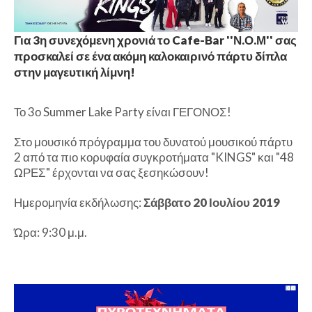
Για 3η συνεχόμενη χρονιά το Cafe-Bar ''Ν.Ο.Μ'' σας
προσκαλεί σε ένα ακόμη καλοκαιρινό πάρτυ δίπλα
στην μαγευτική λίμνη!
Το 3ο Summer Lake Party είναι ΓΕΓΟΝΟΣ!
Στο μουσικό πρόγραμμα του δυνατού μουσικού πάρτυ
2 από τα πιο κορυφαία συγκροτήματα "KINGS" και "48
ΩΡΕΣ" έρχονται να σας ξεσηκώσουν!
Ημερομηνία εκδήλωσης:
Σάββατο 20 Ιουλίου 2019
Ώρα: 9:30 μ.μ.