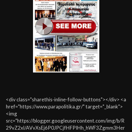
<div class="sharethis-inline-follow-buttons"></div> <a
href="https://www.parapolitika.gr/" target="_blank">
<img
src="https://blogger.googleusercontent.com/img/b/R
29vZ2xl/AVvXsEj6P0JPCjfHFPIHh_hWF3Zgmm3Her