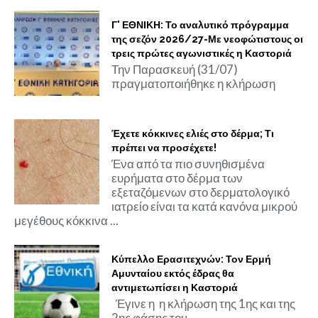
Γ' ΕΘΝΙΚΗ: Το αναλυτικό πρόγραμμα
της σεζόν 2026/27-Με νεοφώτιστους οι
τρεις πρώτες αγωνιστικές η Καστοριά
Την Παρασκευή (31/07)
πραγματοποιήθηκε η κλήρωση
Έχετε κόκκινες ελιές στο δέρμα; Τι
πρέπει να προσέχετε!
Ένα από τα πιο συνηθισμένα
ευρήματα στο δέρμα των
εξεταζόμενων στο δερματολογικό
ιατρείο είναι τα κατά κανόνα μικρού
μεγέθους κόκκινα ...
Κύπελλο Ερασιτεχνών: Τον Ερμή
Αμυνταίου εκτός έδρας θα
αντιμετωπίσει η Καστοριά
Έγινε η η κλήρωση της 1ης και της
2ης φάσης του