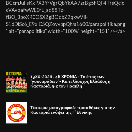
BCcmJuFsKxPX3YrVgrQbYkAA7zrBg5hQF4TrsQcio
eVAvoafwWE0rL_aq88Tz-
fBO_3poXR0OSX2gBOdbZ2qxwVIi-
S1dDiSc6_E9xlC5QZoyvppQh/s1600/parapolitika.png
" alt="parapolitika" width="100%" height="151" /></a>
1980-2026 : 46 ΧΡΟΝΙΑ - Το έπος των
"γουναράδων"- Κυπελλούχος Ελλάδος η
Καστοριά, 5-2 τον Ηρακλή
Τέσσερις μεταγραφικές προσθήκες για την
Καστοριά ενόψει της Γ' Εθνικής