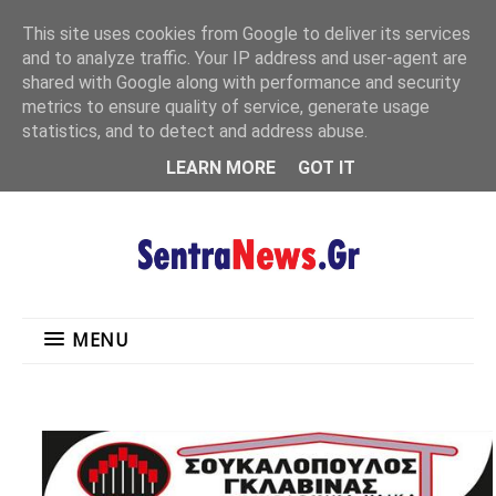
"
This site uses cookies from Google to deliver its services
MENU
and to analyze traffic. Your IP address and user-agent are
shared with Google along with performance and security
metrics to ensure quality of service, generate usage
statistics, and to detect and address abuse.
LEARN MORE
GOT IT
MENU