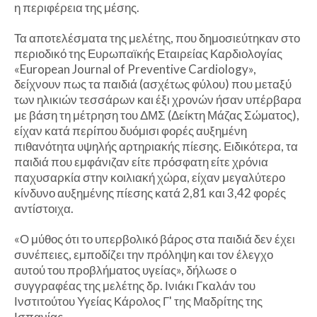
η περιφέρεια της μέσης.
Τα αποτελέσματα της μελέτης, που δημοσιεύτηκαν στο
περιοδικό της Ευρωπαϊκής Εταιρείας Καρδιολογίας
«European Journal of Preventive Cardiology»,
δείχνουν πως τα παιδιά (ασχέτως φύλου) που μεταξύ
των ηλικιών τεσσάρων και έξι χρονών ήσαν υπέρβαρα
με βάση τη μέτρηση του ΔΜΣ (Δείκτη Μάζας Σώματος),
είχαν κατά περίπου δυόμισι φορές αυξημένη
πιθανότητα υψηλής αρτηριακής πίεσης. Ειδικότερα, τα
παιδιά που εμφάνιζαν είτε πρόσφατη είτε χρόνια
παχυσαρκία στην κοιλιακή χώρα, είχαν μεγαλύτερο
κίνδυνο αυξημένης πίεσης κατά 2,81 και 3,42 φορές
αντίστοιχα.
«Ο μύθος ότι το υπερβολικό βάρος στα παιδιά δεν έχει
συνέπειες, εμποδίζει την πρόληψη και τον έλεγχο
αυτού του προβλήματος υγείας», δήλωσε ο
συγγραφέας της μελέτης δρ. Ινιάκι Γκαλάν του
Ινστιτούτου Υγείας Κάρολος Γ' της Μαδρίτης της
Ισπανίας.