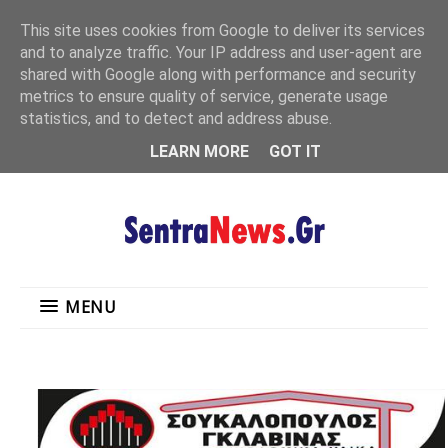
"
This site uses cookies from Google to deliver its services
MENU
and to analyze traffic. Your IP address and user-agent are
shared with Google along with performance and security
metrics to ensure quality of service, generate usage
statistics, and to detect and address abuse.
LEARN MORE
GOT IT
MENU