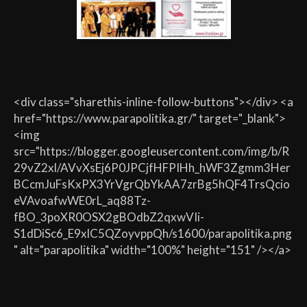
<div class="sharethis-inline-follow-buttons"></div> <a
href="https://www.parapolitika.gr/" target="_blank">
<img
src="https://blogger.googleusercontent.com/img/b/R
29vZ2xl/AVvXsEj6P0JPCjfHFPIHh_hWF3Zgmm3Her
BCcmJuFsKxPX3YrVgrQbYkAA7zrBg5hQF4TrsQcio
eVAvoafwWE0rL_aq88Tz-
fBO_3poXR0OSX2gBOdbZ2qxwVIi-
S1dDiSc6_E9xlC5QZoyvppQh/s1600/parapolitika.png
" alt="parapolitika" width="100%" height="151" /></a>