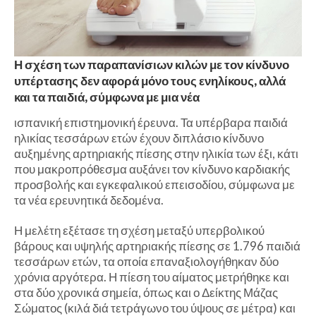
Η σχέση των παραπανίσιων κιλών με τον κίνδυνο
υπέρτασης δεν αφορά μόνο τους ενηλίκους, αλλά
και τα παιδιά, σύμφωνα με μια νέα
ισπανική επιστημονική έρευνα. Τα υπέρβαρα παιδιά
ηλικίας τεσσάρων ετών έχουν διπλάσιο κίνδυνο
αυξημένης αρτηριακής πίεσης στην ηλικία των έξι, κάτι
που μακροπρόθεσμα αυξάνει τον κίνδυνο καρδιακής
προσβολής και εγκεφαλικού επεισοδίου, σύμφωνα με
τα νέα ερευνητικά δεδομένα.
Η μελέτη εξέτασε τη σχέση μεταξύ υπερβολικού
βάρους και υψηλής αρτηριακής πίεσης σε 1.796 παιδιά
τεσσάρων ετών, τα οποία επαναξιολογήθηκαν δύο
χρόνια αργότερα. Η πίεση του αίματος μετρήθηκε και
στα δύο χρονικά σημεία, όπως και ο Δείκτης Μάζας
Σώματος (κιλά διά τετράγωνο του ύψους σε μέτρα) και