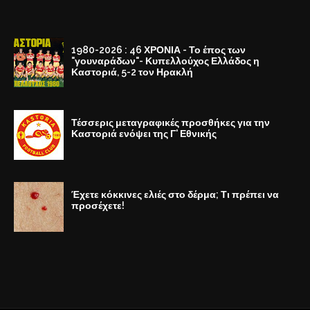
1980-2026 : 46 ΧΡΟΝΙΑ - Το έπος των
"γουναράδων"- Κυπελλούχος Ελλάδος η
Καστοριά, 5-2 τον Ηρακλή
Τέσσερις μεταγραφικές προσθήκες για την
Καστοριά ενόψει της Γ' Εθνικής
Έχετε κόκκινες ελιές στο δέρμα; Τι πρέπει να
προσέχετε!