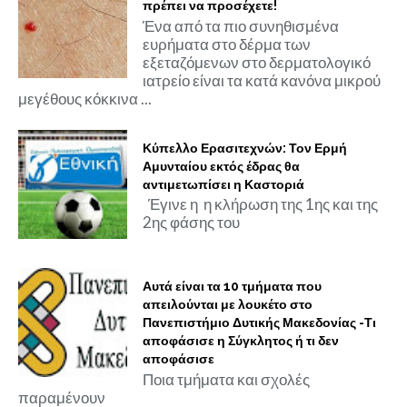
πρέπει να προσέχετε!
Ένα από τα πιο συνηθισμένα
ευρήματα στο δέρμα των
εξεταζόμενων στο δερματολογικό
ιατρείο είναι τα κατά κανόνα μικρού
μεγέθους κόκκινα ...
Κύπελλο Ερασιτεχνών: Τον Ερμή
Αμυνταίου εκτός έδρας θα
αντιμετωπίσει η Καστοριά
Έγινε η η κλήρωση της 1ης και της
2ης φάσης του
Αυτά είναι τα 10 τμήματα που
απειλούνται με λουκέτο στο
Πανεπιστήμιο Δυτικής Μακεδονίας -Τι
αποφάσισε η Σύγκλητος ή τι δεν
αποφάσισε
Ποια τμήματα και σχολές
παραμένουν