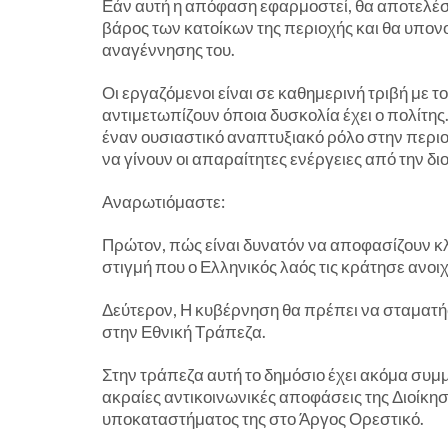
Εάν αυτή η απόφαση εφαρμοστεί, θα αποτελέσε
βάρος των κατοίκων της περιοχής και θα υπον
αναγέννησης του.
Οι εργαζόμενοι είναι σε καθημερινή τριβή με το
αντιμετωπίζουν όποια δυσκολία έχει ο πολίτης
έναν ουσιαστικό αναπτυξιακό ρόλο στην περιοχ
να γίνουν οι απαραίτητες ενέργειες από την διο
Αναρωτιόμαστε:
Πρώτον, πώς είναι δυνατόν να αποφασίζουν κ
στιγμή που ο Ελληνικός λαός τις κράτησε ανοι
Δεύτερον, Η κυβέρνηση θα πρέπει να σταματήσ
στην Εθνική Τράπεζα.
Στην τράπεζα αυτή το δημόσιο έχει ακόμα συμμ
ακραίες αντικοινωνικές αποφάσεις της Διοίκησή
υποκαταστήματος της στο Άργος Ορεστικό.