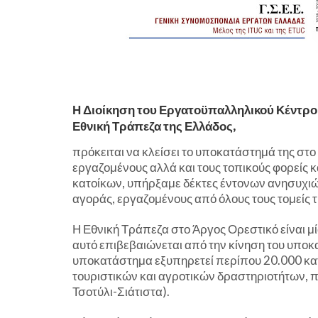
Η Διοίκηση του Εργατοϋπαλληλικού Κέντρου
Εθνική Τράπεζα της Ελλάδος,
πρόκειται να κλείσει το υποκατάστημά της στο
εργαζομένους αλλά και τους τοπικούς φορείς 
κατοίκων, υπήρξαμε δέκτες έντονων ανησυχι
αγοράς, εργαζομένους από όλους τους τομείς τ
Η Εθνική Τράπεζα στο Άργος Ορεστικό είναι μ
αυτό επιβεβαιώνεται από την κίνηση του υποκ
υποκατάστημα εξυπηρετεί περίπου 20.000 κατ
τουριστικών και αγροτικών δραστηριοτήτων, 
Τσοτύλι-Σιάτιστα).