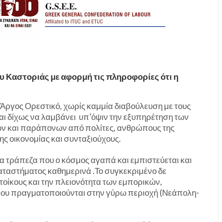
 Καστοριάς με αφορμή τις πληροφορίες ότι η
 Άργος Ορεστικό, χωρίς καμμία διαβούλευση με τους
και δίχως να λαμβάνει υπ’όψιν την εξυπηρέτηση των
ών και παράπονων από πολίτες, ανθρώπους της
ης οικονομίας και συνταξιούχους.
ία τράπεζα που ο κόσμος αγαπά και εμπιστεύεται και
αταστήματος καθημερινά .Το συγκεκριμένο δε
οίκους και την πλειονότητα των εμπορικών,
που πραγματοποιούνται στην γύρω περιοχή (Νεάπολη-